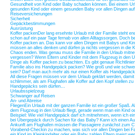
Gesundheit von Kind oder Baby schaden können. Bei einem Ur
gesunden Kind oder einem gesunden Baby vor allen Dingen au
Reiseversicherungen
Sicherheit
Gepäckbestimmungen
Ausrüstung
Koffer packen
Der lang ersehnte Urlaub mit der Familie steht end
schon auf ein paar Tage fernab von allen Alltagssorgen. Doch be
Koffer packen an. Das kann vor allen Dingen mit Babys und Kin
müssen an alles denken und dürfen ja nichts vergessen in die K
Chaos enden. Was genau muss die Familie in den Urlaub mitne
vergessen? Wenn Eltern und Kinder mit dem Flugzeug in den Ur
Dinge als Koffer packen zu beachten. Es gibt genaue Richtlinie
Familie also ins Handgepäck packen? Wie groß und wie schwer 
sein? Darf man auch mehr als nur einen Koffer als Handgepäck
All diese Fragen müssen vor dem Urlaub geklärt werden, damit a
schlimmer, als am Flughafen alle Koffer auf den Kopf stellen zu
Handgepäcks sein dürfen…
Urlaubsspielzeug
Schwanger auf Reisen
An- und Abreise
Fliegen
Ein Urlaub mit der ganzen Familie ist ein großer Spaß. A
dem Flugzeug in den Urlaub fliegt, gerade wenn man ein Kind o
Beispiel: Wie viel Handgepäck darf ich mitnehmen, wenn ich ein 
bei Übergepäck durch Sachen für das Baby? Kann ich einen Au
Ankunft am Flughafen müssen die Passagiere zunächst zum Chec
Vorabend-Checkin zu machen, was sich vor allen Dingen bei Fa
ein Kind im Kleinkindalter oder ein Baby zahlen Eltern meist weni