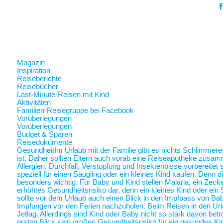
Magazin
Inspiration
Reiseberichte
Reisebücher
Last-Minute-Reisen mit Kind
Aktivitäten
Familien-Reisegruppe bei Facebook
Vorüberlegungen
Vorüberlegungen
Budget & Sparen
Reisedokumente
Gesundheit
Im Urlaub mit der Familie gibt es nichts Schlimmer
ist. Daher sollten Eltern auch vorab eine Reiseapotheke zusam
Allergien, Durchfall, Verstopfung und Insektenbisse vorbereite
speziell für einen Säugling oder ein kleines Kind kaufen. Denn 
besonders wichtig. Für Baby und Kind stellen Malaria, ein Zec
erhöhtes Gesundheitsrisiko dar, denn ein kleines Kind oder ein 
sollte vor dem Urlaub auch einen Blick in den Impfpass von Ba
Impfungen vor den Ferien nachzuholen. Beim Reisen in den Url
Jetlag. Allerdings sind Kind oder Baby nicht so stark davon betr
ersten Blick kein großes Gesundheitsrisiko für ein gesundes Ki