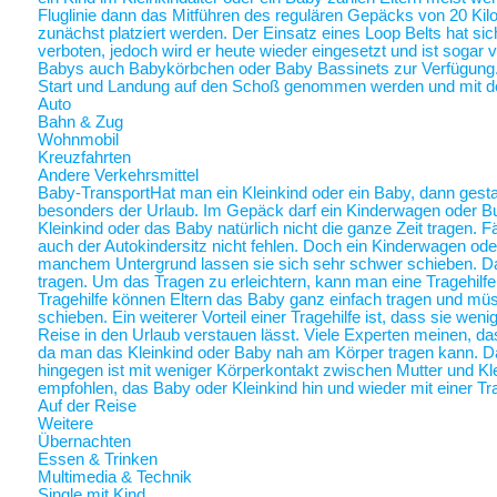
Fluglinie dann das Mitführen des regulären Gepäcks von 20 Ki
zunächst platziert werden. Der Einsatz eines Loop Belts hat sic
verboten, jedoch wird er heute wieder eingesetzt und ist sogar
Babys auch Babykörbchen oder Baby Bassinets zur Verfügung
Start und Landung auf den Schoß genommen werden und mit 
Auto
Bahn & Zug
Wohnmobil
Kreuzfahrten
Andere Verkehrsmittel
Baby-Transport
Hat man ein Kleinkind oder ein Baby, dann gestalt
besonders der Urlaub. Im Gepäck darf ein Kinderwagen oder Bugg
Kleinkind oder das Baby natürlich nicht die ganze Zeit tragen. 
auch der Autokindersitz nicht fehlen. Doch ein Kinderwagen oder
manchem Untergrund lassen sie sich sehr schwer schieben. Da 
tragen. Um das Tragen zu erleichtern, kann man eine Tragehilf
Tragehilfe können Eltern das Baby ganz einfach tragen und m
schieben. Ein weiterer Vorteil einer Tragehilfe ist, dass sie we
Reise in den Urlaub verstauen lässt. Viele Experten meinen, das
da man das Kleinkind oder Baby nah am Körper tragen kann.
hingegen ist mit weniger Körperkontakt zwischen Mutter und Kl
empfohlen, das Baby oder Kleinkind hin und wieder mit einer Tra
Auf der Reise
Weitere
Übernachten
Essen & Trinken
Multimedia & Technik
Single mit Kind