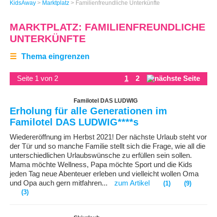
KidsAway
>
Marktplatz
>
Familienfreundliche Unterkünfte
MARKTPLATZ: FAMILIENFREUNDLICHE
UNTERKÜNFTE
☰
Thema eingrenzen
Seite 1 von 2
1
2
Familotel DAS LUDWIG
Erholung für alle Generationen im
Familotel DAS LUDWIG****s
Wiedereröffnung im Herbst 2021! Der nächste Urlaub steht vor
der Tür und so manche Familie stellt sich die Frage, wie all die
unterschiedlichen Urlaubswünsche zu erfüllen sein sollen.
Mama möchte Wellness, Papa möchte Sport und die Kids
jeden Tag neue Abenteuer erleben und vielleicht wollen Oma
und Opa auch gern mitfahren...
zum Artikel
(1)
(9)
(3)