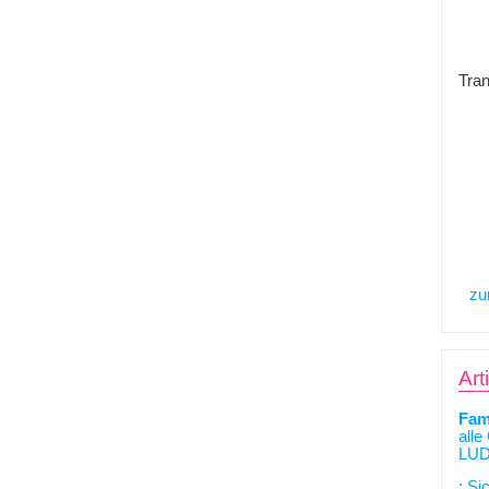
Tran
zu
Art
Fam
alle
LUD
: Si