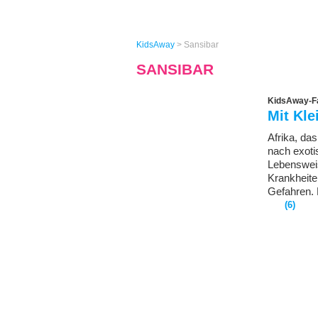
KidsAway
>
Sansibar
SANSIBAR
KidsAway-Fa
Mit Kle
Afrika, da
nach exoti
Lebensweis
Krankheite
Gefahren. 
(6)