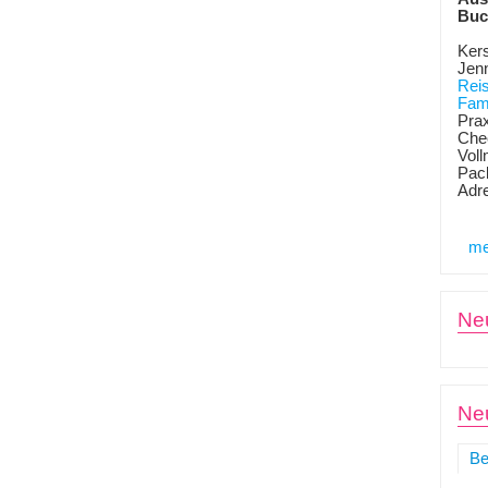
Buc
Kers
Jen
Rei
Fami
Prax
Chec
Voll
Pack
Adr
me
Ne
Neu
Be