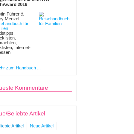
hAward 2016
tin Führer &
ny Menzel
sehandbuch für
lien
istipps,
klisten,
machten,
listen, Internet-
essen
hr zum Handbuch ...
ueste Kommentare
e/Beliebte Artikel
liebte Artikel
Neue Artikel