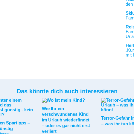
den 
Ski
Fami
Rei
Fami
Urla
Her
„Kur
mit 
Das könnte dich auch interessieren
Wie Ihr ein
verschwundenes Kind
Terror-Gefahr i
im Urlaub wiederfindet
en Spartipps –
– was ihr tun k
– oder es gar nicht erst
Günstig
verliert