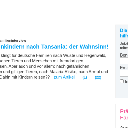
Die
hil
milieninterview
Jetz
inkindern nach Tansania: der Wahnsinn!
mitm
Ben
s klingt für deutsche Familien nach Wüste und Regenwald,
schen Tieren und Menschen mit fremdartigen
en. Aber auch und vor allem: nach gefährlichen
Emai
n und giftigen Tieren, nach Malaria-Risiko, nach Armut und
Dahin mit Kindern reisen??
zum Artikel
(1)
(22)
I
Prä
Fam
Aus