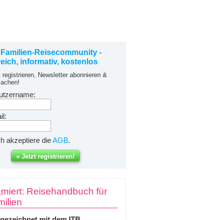
 Familien-Reisecommunity -
freich, informativ, kostenlos
t registrieren, Newsletter abonnieren &
achen!
utzername:
l:
ch akzeptiere die
AGB
.
miert: Reisehandbuch für
ilien
gezeichnet mit dem ITB