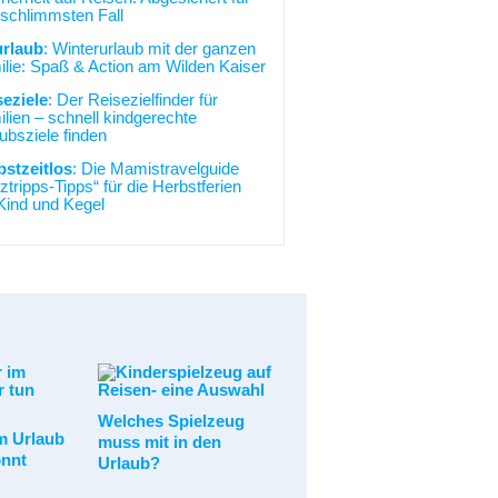
schlimmsten Fall
urlaub
: Winterurlaub mit der ganzen
lie: Spaß & Action am Wilden Kaiser
seziele
: Der Reisezielfinder für
lien – schnell kindgerechte
ubsziele finden
bstzeitlos
: Die Mamistravelguide
ztripps-Tipps“ für die Herbstferien
Kind und Kegel
Welches Spielzeug
m Urlaub
muss mit in den
önnt
Urlaub?