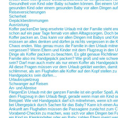
Gesundheit von Kind oder Baby schaden können. Bei einem Ur
gesunden Kind oder einem gesunden Baby vor allen Dingen au
Reiseversicherungen
Sicherheit
Gepäckbestimmungen
Ausrüstung
Koffer packen
Der lang ersehnte Urlaub mit der Familie steht end
schon auf ein paar Tage fernab von allen Alltagssorgen. Doch be
Koffer packen an. Das kann vor allen Dingen mit Babys und Kin
müssen an alles denken und dürfen ja nichts vergessen in die K
Chaos enden. Was genau muss die Familie in den Urlaub mitne
vergessen? Wenn Eltern und Kinder mit dem Flugzeug in den Ur
Dinge als Koffer packen zu beachten. Es gibt genaue Richtlinie
Familie also ins Handgepäck packen? Wie groß und wie schwer 
sein? Darf man auch mehr als nur einen Koffer als Handgepäck
All diese Fragen müssen vor dem Urlaub geklärt werden, damit a
schlimmer, als am Flughafen alle Koffer auf den Kopf stellen zu
Handgepäcks sein dürfen…
Urlaubsspielzeug
Schwanger auf Reisen
An- und Abreise
Fliegen
Ein Urlaub mit der ganzen Familie ist ein großer Spaß. A
dem Flugzeug in den Urlaub fliegt, gerade wenn man ein Kind o
Beispiel: Wie viel Handgepäck darf ich mitnehmen, wenn ich ein 
bei Übergepäck durch Sachen für das Baby? Kann ich einen Au
Ankunft am Flughafen müssen die Passagiere zunächst zum Chec
Vorabend-Checkin zu machen, was sich vor allen Dingen bei Fa
ein Kind im Kleinkindalter oder ein Baby zahlen Eltern meist weni