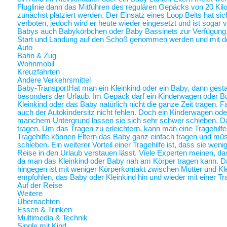
Fluglinie dann das Mitführen des regulären Gepäcks von 20 Ki
zunächst platziert werden. Der Einsatz eines Loop Belts hat sic
verboten, jedoch wird er heute wieder eingesetzt und ist sogar
Babys auch Babykörbchen oder Baby Bassinets zur Verfügung
Start und Landung auf den Schoß genommen werden und mit 
Auto
Bahn & Zug
Wohnmobil
Kreuzfahrten
Andere Verkehrsmittel
Baby-Transport
Hat man ein Kleinkind oder ein Baby, dann gestalt
besonders der Urlaub. Im Gepäck darf ein Kinderwagen oder Bugg
Kleinkind oder das Baby natürlich nicht die ganze Zeit tragen. 
auch der Autokindersitz nicht fehlen. Doch ein Kinderwagen oder
manchem Untergrund lassen sie sich sehr schwer schieben. Da 
tragen. Um das Tragen zu erleichtern, kann man eine Tragehilf
Tragehilfe können Eltern das Baby ganz einfach tragen und m
schieben. Ein weiterer Vorteil einer Tragehilfe ist, dass sie we
Reise in den Urlaub verstauen lässt. Viele Experten meinen, das
da man das Kleinkind oder Baby nah am Körper tragen kann.
hingegen ist mit weniger Körperkontakt zwischen Mutter und Kl
empfohlen, das Baby oder Kleinkind hin und wieder mit einer Tra
Auf der Reise
Weitere
Übernachten
Essen & Trinken
Multimedia & Technik
Single mit Kind