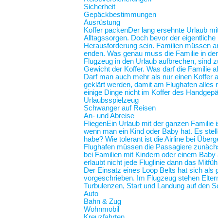
Sicherheit
Gepäckbestimmungen
Ausrüstung
Koffer packen
Der lang ersehnte Urlaub mit
Alltagssorgen. Doch bevor der eigentliche
Herausforderung sein. Familien müssen an 
enden. Was genau muss die Familie in de
Flugzeug in den Urlaub aufbrechen, sind z
Gewicht der Koffer. Was darf die Familie
Darf man auch mehr als nur einen Koffer 
geklärt werden, damit am Flughafen alles r
einige Dinge nicht im Koffer des Handgep
Urlaubsspielzeug
Schwanger auf Reisen
An- und Abreise
Fliegen
Ein Urlaub mit der ganzen Familie i
wenn man ein Kind oder Baby hat. Es stel
habe? Wie tolerant ist die Airline bei Üb
Flughafen müssen die Passagiere zunächst
bei Familien mit Kindern oder einem Baby an
erlaubt nicht jede Fluglinie dann das Mit
Der Einsatz eines Loop Belts hat sich als 
vorgeschrieben. Im Flugzeug stehen Elt
Turbulenzen, Start und Landung auf de
Auto
Bahn & Zug
Wohnmobil
Kreuzfahrten