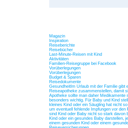
Magazin
Inspiration
Reiseberichte
Reisebücher
Last-Minute-Reisen mit Kind
Aktivitäten
Familien-Reisegruppe bei Facebook
Vorüberlegungen
Vorüberlegungen
Budget & Sparen
Reisedokumente
Gesundheit
Im Urlaub mit der Familie gibt
Reiseapotheke zusammenstellen, damit sie 
Apotheke sollte man daher Medikamente spe
besonders wichtig. Für Baby und Kind stel
kleines Kind oder ein Säugling hat nicht 
um eventuell fehlende Impfungen vor den F
sind Kind oder Baby nicht so stark davon b
Kind oder ein gesundes Baby darstellen,
einem gesunden Kind oder einem gesunde
Reiseversicherungen