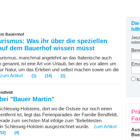
Die
hil
dem Bauernhof
Jetz
rismus: Was ihr über die speziellen
mitm
 auf dem Bauerhof wissen müsst
Ben
urismus, manchmal angelehnt an das Italienische auch
 genannt, ist eine Art von Urlaub, bei der es vor allem um
Emai
ur Natur, um das Erleben und selbst machen sowie um die
zum Artikel
(1)
(14)
(1)
I
ndfeldt
bei "Bauer Martin"
chleswig-Holsteins, dort wo die Ostsee nur noch einen
Prä
entfernt ist, liegt das Ferienparadies der Familie Bendfeldt,
Fam
rade zum sechsten Mal infolge zum "Beliebtesten
 in Schleswig-Holstein ausgezeichnet wurde.
zum Artikel
Aus
(52)
(4)
Buc