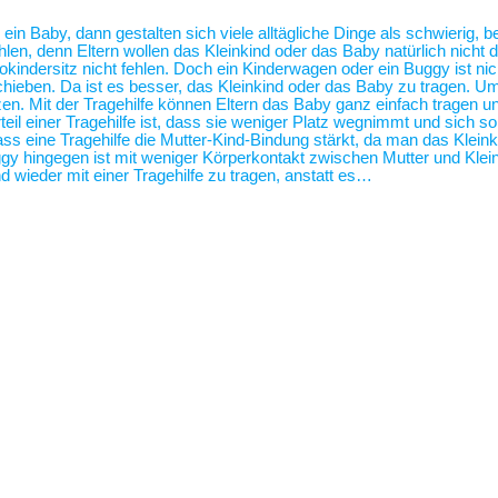
 ein Baby, dann gestalten sich viele alltägliche Dinge als schwierig,
len, denn Eltern wollen das Kleinkind oder das Baby natürlich nicht 
tokindersitz nicht fehlen. Doch ein Kinderwagen oder ein Buggy ist 
hieben. Da ist es besser, das Kleinkind oder das Baby zu tragen. U
zen. Mit der Tragehilfe können Eltern das Baby ganz einfach tragen
eil einer Tragehilfe ist, dass sie weniger Platz wegnimmt und sich s
ass eine Tragehilfe die Mutter-Kind-Bindung stärkt, da man das Klei
 hingegen ist mit weniger Körperkontakt zwischen Mutter und Klei
 wieder mit einer Tragehilfe zu tragen, anstatt es…