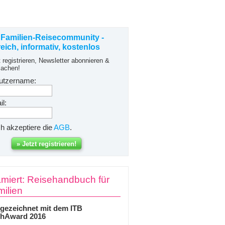
 Familien-Reisecommunity -
freich, informativ, kostenlos
t registrieren, Newsletter abonnieren &
achen!
utzername:
l:
ch akzeptiere die
AGB
.
miert: Reisehandbuch für
ilien
gezeichnet mit dem ITB
hAward 2016