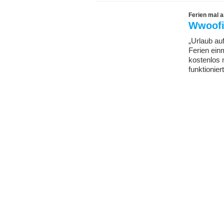
Ferien mal 
Wwoofi
„Urlaub au
Ferien ei
kostenlos 
funktionier