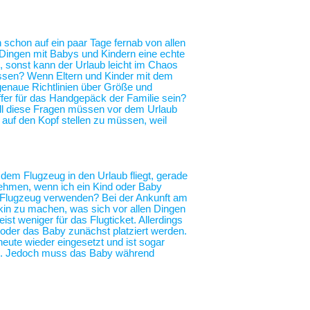
h schon auf ein paar Tage fernab von allen
n Dingen mit Babys und Kindern eine echte
, sonst kann der Urlaub leicht im Chaos
essen? Wenn Eltern und Kinder mit dem
genaue Richtlinien über Größe und
fer für das Handgepäck der Familie sein?
All diese Fragen müssen vor dem Urlaub
r auf den Kopf stellen zu müssen, weil
 dem Flugzeug in den Urlaub fliegt, gerade
nehmen, wenn ich ein Kind oder Baby
im Flugzeug verwenden? Bei der Ankunft am
in zu machen, was sich vor allen Dingen
ist weniger für das Flugticket. Allerdings
 oder das Baby zunächst platziert werden.
heute wieder eingesetzt und ist sogar
ng. Jedoch muss das Baby während