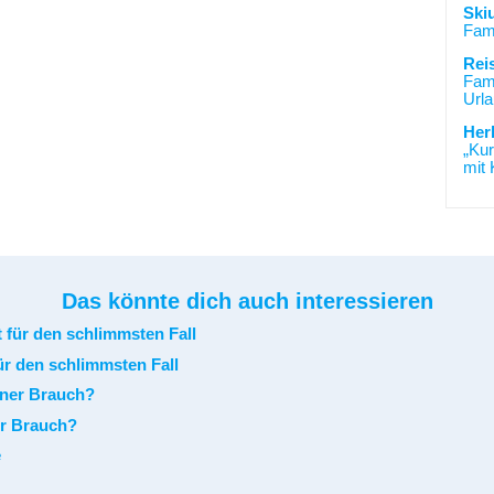
Ski
Fami
Rei
Fami
Urla
Her
„Kur
mit 
Das könnte dich auch interessieren
ür den schlimmsten Fall
er Brauch?