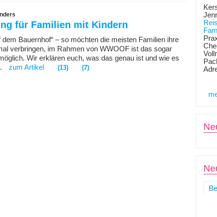
Kers
anders
Jen
Rei
ng für Familien mit Kindern
Fami
Prax
f dem Bauernhof“ – so möchten die meisten Familien ihre
Chec
nmal verbringen, im Rahmen von WWOOF ist das sogar
Voll
möglich. Wir erklären euch, was das genau ist und wie es
Pack
t.
zum Artikel
(13)
(7)
Adr
me
Ne
Neu
Be