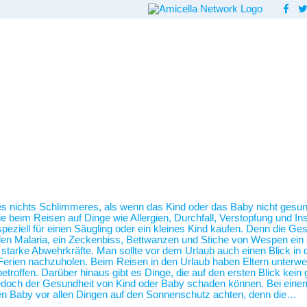
 es nichts Schlimmeres, als wenn das Kind oder das Baby nicht gesund
beim Reisen auf Dinge wie Allergien, Durchfall, Verstopfung und Inse
ziell für einen Säugling oder ein kleines Kind kaufen. Denn die Ges
len Malaria, ein Zeckenbiss, Bettwanzen und Stiche von Wespen ein 
so starke Abwehrkräfte. Man sollte vor dem Urlaub auch einen Blick i
erien nachzuholen. Beim Reisen in den Urlaub haben Eltern unterwegs
etroffen. Darüber hinaus gibt es Dinge, die auf den ersten Blick kei
 jedoch der Gesundheit von Kind oder Baby schaden können. Bei ein
n Baby vor allen Dingen auf den Sonnenschutz achten, denn die…