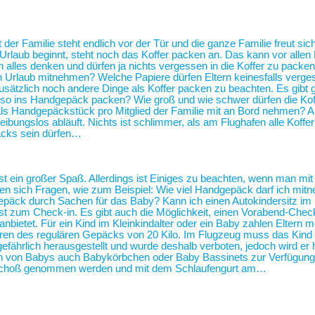
 der Familie steht endlich vor der Tür und die ganze Familie freut sic
 Urlaub beginnt, steht noch das Koffer packen an. Das kann vor alle
alles denken und dürfen ja nichts vergessen in die Koffer zu packen
n Urlaub mitnehmen? Welche Papiere dürfen Eltern keinesfalls verg
usätzlich noch andere Dinge als Koffer packen zu beachten. Es gibt 
 also ins Handgepäck packen? Wie groß und wie schwer dürfen die Kof
als Handgepäckstück pro Mitglied der Familie mit an Bord nehmen? 
eibungslos abläuft. Nichts ist schlimmer, als am Flughafen alle Koffe
äcks sein dürfen…
st ein großer Spaß. Allerdings ist Einiges zu beachten, wenn man mit
len sich Fragen, wie zum Beispiel: Wie viel Handgepäck darf ich mit
ergepäck durch Sachen für das Baby? Kann ich einen Autokindersitz 
 zum Check-in. Es gibt auch die Möglichkeit, einen Vorabend-Check
bietet. Für ein Kind im Kleinkindalter oder ein Baby zahlen Eltern me
führen des regulären Gepäcks von 20 Kilo. Im Flugzeug muss das Kind
gefährlich herausgestellt und wurde deshalb verboten, jedoch wird er 
ern von Babys auch Babykörbchen oder Baby Bassinets zur Verfügu
n Schoß genommen werden und mit dem Schlaufengurt am…