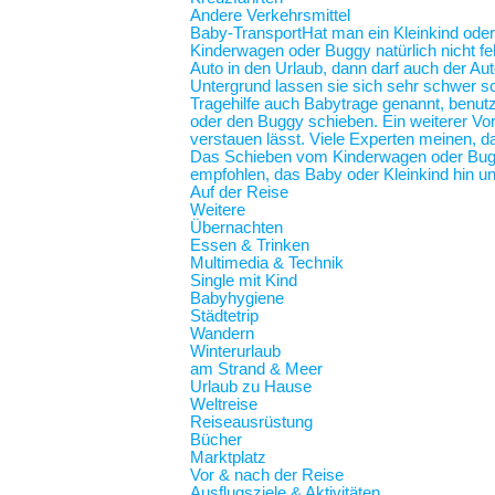
Andere Verkehrsmittel
Baby-Transport
Hat man ein Kleinkind oder
Kinderwagen oder Buggy natürlich nicht feh
Auto in den Urlaub, dann darf auch der Au
Untergrund lassen sie sich sehr schwer sc
Tragehilfe auch Babytrage genannt, benut
oder den Buggy schieben. Ein weiterer Vort
verstauen lässt. Viele Experten meinen, d
Das Schieben vom Kinderwagen oder Buggy
empfohlen, das Baby oder Kleinkind hin und
Auf der Reise
Weitere
Übernachten
Essen & Trinken
Multimedia & Technik
Single mit Kind
Babyhygiene
Städtetrip
Wandern
Winterurlaub
am Strand & Meer
Urlaub zu Hause
Weltreise
Reiseausrüstung
Bücher
Marktplatz
Vor & nach der Reise
Ausflugsziele & Aktivitäten