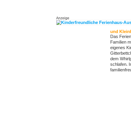
Anzeige
und Klein
Das Ferien
Familien m
eigenes K
Gitterbett
dem Whirlp
schlafen. 
familienfre