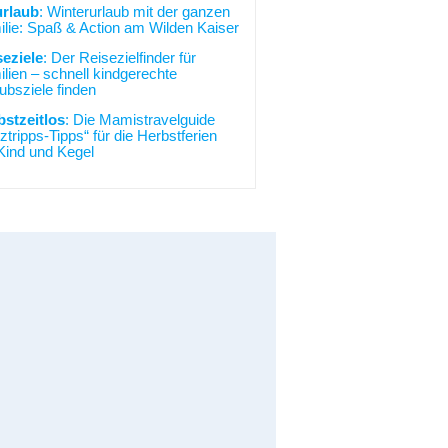
urlaub
: Winterurlaub mit der ganzen
lie: Spaß & Action am Wilden Kaiser
seziele
: Der Reisezielfinder für
lien – schnell kindgerechte
ubsziele finden
bstzeitlos
: Die Mamistravelguide
ztripps-Tipps“ für die Herbstferien
Kind und Kegel