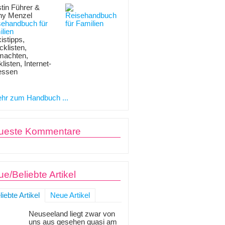
tin Führer &
ny Menzel
sehandbuch für
lien
istipps,
klisten,
machten,
listen, Internet-
essen
hr zum Handbuch ...
ueste Kommentare
e/Beliebte Artikel
liebte Artikel
Neue Artikel
Neuseeland liegt zwar von
uns aus gesehen quasi am