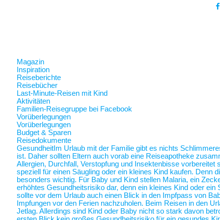
Magazin
Inspiration
Reiseberichte
Reisebücher
Last-Minute-Reisen mit Kind
Aktivitäten
Familien-Reisegruppe bei Facebook
Vorüberlegungen
Vorüberlegungen
Budget & Sparen
Reisedokumente
Gesundheit
Im Urlaub mit der Familie gibt es nichts Schlimmer
ist. Daher sollten Eltern auch vorab eine Reiseapotheke zusam
Allergien, Durchfall, Verstopfung und Insektenbisse vorbereite
speziell für einen Säugling oder ein kleines Kind kaufen. Denn 
besonders wichtig. Für Baby und Kind stellen Malaria, ein Zec
erhöhtes Gesundheitsrisiko dar, denn ein kleines Kind oder ein 
sollte vor dem Urlaub auch einen Blick in den Impfpass von Ba
Impfungen vor den Ferien nachzuholen. Beim Reisen in den Url
Jetlag. Allerdings sind Kind oder Baby nicht so stark davon betr
ersten Blick kein großes Gesundheitsrisiko für ein gesundes Ki