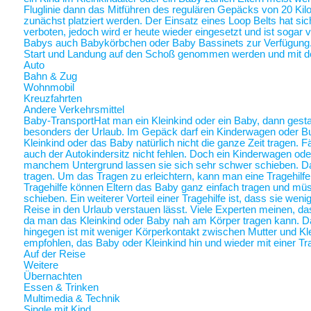
Fluglinie dann das Mitführen des regulären Gepäcks von 20 Ki
zunächst platziert werden. Der Einsatz eines Loop Belts hat sic
verboten, jedoch wird er heute wieder eingesetzt und ist sogar
Babys auch Babykörbchen oder Baby Bassinets zur Verfügung
Start und Landung auf den Schoß genommen werden und mit 
Auto
Bahn & Zug
Wohnmobil
Kreuzfahrten
Andere Verkehrsmittel
Baby-Transport
Hat man ein Kleinkind oder ein Baby, dann gestalt
besonders der Urlaub. Im Gepäck darf ein Kinderwagen oder Bugg
Kleinkind oder das Baby natürlich nicht die ganze Zeit tragen. 
auch der Autokindersitz nicht fehlen. Doch ein Kinderwagen oder
manchem Untergrund lassen sie sich sehr schwer schieben. Da 
tragen. Um das Tragen zu erleichtern, kann man eine Tragehilf
Tragehilfe können Eltern das Baby ganz einfach tragen und m
schieben. Ein weiterer Vorteil einer Tragehilfe ist, dass sie we
Reise in den Urlaub verstauen lässt. Viele Experten meinen, das
da man das Kleinkind oder Baby nah am Körper tragen kann.
hingegen ist mit weniger Körperkontakt zwischen Mutter und Kl
empfohlen, das Baby oder Kleinkind hin und wieder mit einer Tra
Auf der Reise
Weitere
Übernachten
Essen & Trinken
Multimedia & Technik
Single mit Kind