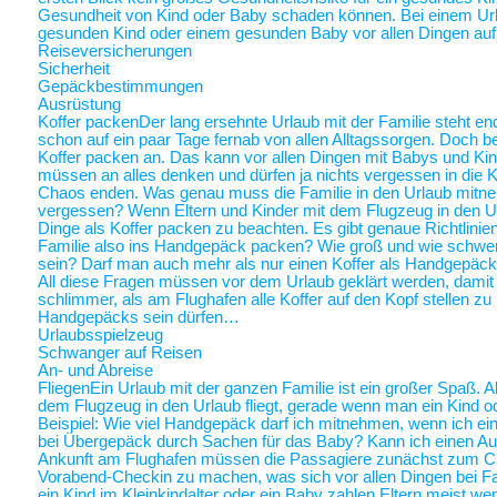
Gesundheit von Kind oder Baby schaden können. Bei einem Ur
gesunden Kind oder einem gesunden Baby vor allen Dingen au
Reiseversicherungen
Sicherheit
Gepäckbestimmungen
Ausrüstung
Koffer packen
Der lang ersehnte Urlaub mit der Familie steht end
schon auf ein paar Tage fernab von allen Alltagssorgen. Doch be
Koffer packen an. Das kann vor allen Dingen mit Babys und Kin
müssen an alles denken und dürfen ja nichts vergessen in die K
Chaos enden. Was genau muss die Familie in den Urlaub mitne
vergessen? Wenn Eltern und Kinder mit dem Flugzeug in den Ur
Dinge als Koffer packen zu beachten. Es gibt genaue Richtlinie
Familie also ins Handgepäck packen? Wie groß und wie schwer 
sein? Darf man auch mehr als nur einen Koffer als Handgepäck
All diese Fragen müssen vor dem Urlaub geklärt werden, damit a
schlimmer, als am Flughafen alle Koffer auf den Kopf stellen zu
Handgepäcks sein dürfen…
Urlaubsspielzeug
Schwanger auf Reisen
An- und Abreise
Fliegen
Ein Urlaub mit der ganzen Familie ist ein großer Spaß. A
dem Flugzeug in den Urlaub fliegt, gerade wenn man ein Kind o
Beispiel: Wie viel Handgepäck darf ich mitnehmen, wenn ich ein 
bei Übergepäck durch Sachen für das Baby? Kann ich einen Au
Ankunft am Flughafen müssen die Passagiere zunächst zum Chec
Vorabend-Checkin zu machen, was sich vor allen Dingen bei Fa
ein Kind im Kleinkindalter oder ein Baby zahlen Eltern meist weni