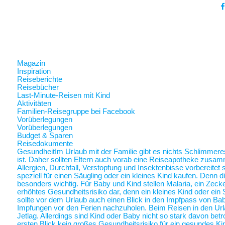
Magazin
Inspiration
Reiseberichte
Reisebücher
Last-Minute-Reisen mit Kind
Aktivitäten
Familien-Reisegruppe bei Facebook
Vorüberlegungen
Vorüberlegungen
Budget & Sparen
Reisedokumente
Gesundheit
Im Urlaub mit der Familie gibt es nichts Schlimmer
ist. Daher sollten Eltern auch vorab eine Reiseapotheke zusam
Allergien, Durchfall, Verstopfung und Insektenbisse vorbereite
speziell für einen Säugling oder ein kleines Kind kaufen. Denn 
besonders wichtig. Für Baby und Kind stellen Malaria, ein Zec
erhöhtes Gesundheitsrisiko dar, denn ein kleines Kind oder ein 
sollte vor dem Urlaub auch einen Blick in den Impfpass von Ba
Impfungen vor den Ferien nachzuholen. Beim Reisen in den Url
Jetlag. Allerdings sind Kind oder Baby nicht so stark davon betr
ersten Blick kein großes Gesundheitsrisiko für ein gesundes Ki