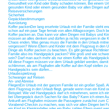
Gesundheit von Kind oder Baby schaden können. Bei einem Ur
gesunden Kind oder einem gesunden Baby vor allen Dingen au
Reiseversicherungen
Sicherheit
Gepäckbestimmungen
Ausrüstung
Koffer packen
Der lang ersehnte Urlaub mit der Familie steht end
schon auf ein paar Tage fernab von allen Alltagssorgen. Doch be
Koffer packen an. Das kann vor allen Dingen mit Babys und Kin
müssen an alles denken und dürfen ja nichts vergessen in die K
Chaos enden. Was genau muss die Familie in den Urlaub mitne
vergessen? Wenn Eltern und Kinder mit dem Flugzeug in den Ur
Dinge als Koffer packen zu beachten. Es gibt genaue Richtlinie
Familie also ins Handgepäck packen? Wie groß und wie schwer 
sein? Darf man auch mehr als nur einen Koffer als Handgepäck
All diese Fragen müssen vor dem Urlaub geklärt werden, damit a
schlimmer, als am Flughafen alle Koffer auf den Kopf stellen zu
Handgepäcks sein dürfen…
Urlaubsspielzeug
Schwanger auf Reisen
An- und Abreise
Fliegen
Ein Urlaub mit der ganzen Familie ist ein großer Spaß. A
dem Flugzeug in den Urlaub fliegt, gerade wenn man ein Kind o
Beispiel: Wie viel Handgepäck darf ich mitnehmen, wenn ich ein 
bei Übergepäck durch Sachen für das Baby? Kann ich einen Au
Ankunft am Flughafen müssen die Passagiere zunächst zum Chec
Vorabend-Checkin zu machen, was sich vor allen Dingen bei Fa
ein Kind im Kleinkindalter oder ein Baby zahlen Eltern meist weni