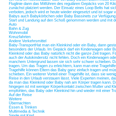
Fluglinie dann das Mitführen des regulären Gepäcks von 20 Ki
zunächst platziert werden. Der Einsatz eines Loop Belts hat sic
verboten, jedoch wird er heute wieder eingesetzt und ist sogar
Babys auch Babykörbchen oder Baby Bassinets zur Verfügung
Start und Landung auf den Schoß genommen werden und mit 
Auto
Bahn & Zug
Wohnmobil
Kreuzfahrten
Andere Verkehrsmittel
Baby-Transport
Hat man ein Kleinkind oder ein Baby, dann gestalt
besonders der Urlaub. Im Gepäck darf ein Kinderwagen oder Bugg
Kleinkind oder das Baby natürlich nicht die ganze Zeit tragen. 
auch der Autokindersitz nicht fehlen. Doch ein Kinderwagen oder
manchem Untergrund lassen sie sich sehr schwer schieben. Da 
tragen. Um das Tragen zu erleichtern, kann man eine Tragehilf
Tragehilfe können Eltern das Baby ganz einfach tragen und m
schieben. Ein weiterer Vorteil einer Tragehilfe ist, dass sie we
Reise in den Urlaub verstauen lässt. Viele Experten meinen, das
da man das Kleinkind oder Baby nah am Körper tragen kann.
hingegen ist mit weniger Körperkontakt zwischen Mutter und Kl
empfohlen, das Baby oder Kleinkind hin und wieder mit einer Tra
Auf der Reise
Weitere
Übernachten
Essen & Trinken
Multimedia & Technik
Single mit Kind