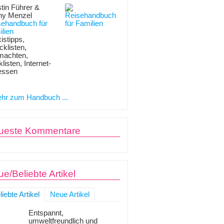
tin Führer &
ny Menzel
sehandbuch für
lien
istipps,
klisten,
machten,
listen, Internet-
essen
hr zum Handbuch ...
ueste Kommentare
e/Beliebte Artikel
liebte Artikel
Neue Artikel
Entspannt,
umweltfreundlich und