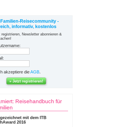
 Familien-Reisecommunity -
freich, informativ, kostenlos
t registrieren, Newsletter abonnieren &
achen!
utzername:
l:
ch akzeptiere die
AGB
.
miert: Reisehandbuch für
ilien
gezeichnet mit dem ITB
hAward 2016