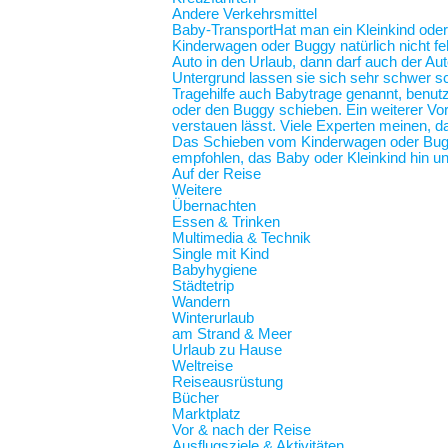
Andere Verkehrsmittel
Baby-Transport
Hat man ein Kleinkind oder
Kinderwagen oder Buggy natürlich nicht feh
Auto in den Urlaub, dann darf auch der Au
Untergrund lassen sie sich sehr schwer sc
Tragehilfe auch Babytrage genannt, benut
oder den Buggy schieben. Ein weiterer Vort
verstauen lässt. Viele Experten meinen, d
Das Schieben vom Kinderwagen oder Buggy
empfohlen, das Baby oder Kleinkind hin und
Auf der Reise
Weitere
Übernachten
Essen & Trinken
Multimedia & Technik
Single mit Kind
Babyhygiene
Städtetrip
Wandern
Winterurlaub
am Strand & Meer
Urlaub zu Hause
Weltreise
Reiseausrüstung
Bücher
Marktplatz
Vor & nach der Reise
Ausflugsziele & Aktivitäten