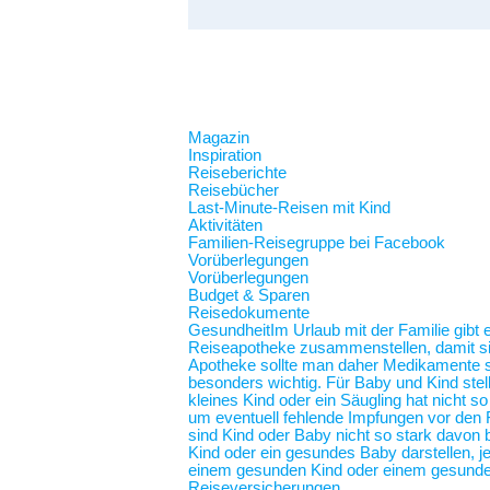
Magazin
Inspiration
Reiseberichte
Reisebücher
Last-Minute-Reisen mit Kind
Aktivitäten
Familien-Reisegruppe bei Facebook
Vorüberlegungen
Vorüberlegungen
Budget & Sparen
Reisedokumente
Gesundheit
Im Urlaub mit der Familie gibt
Reiseapotheke zusammenstellen, damit sie 
Apotheke sollte man daher Medikamente spe
besonders wichtig. Für Baby und Kind stel
kleines Kind oder ein Säugling hat nicht 
um eventuell fehlende Impfungen vor den F
sind Kind oder Baby nicht so stark davon b
Kind oder ein gesundes Baby darstellen,
einem gesunden Kind oder einem gesunde
Reiseversicherungen