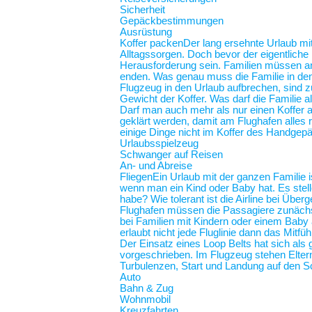
Sicherheit
Gepäckbestimmungen
Ausrüstung
Koffer packen
Der lang ersehnte Urlaub mit
Alltagssorgen. Doch bevor der eigentliche
Herausforderung sein. Familien müssen an 
enden. Was genau muss die Familie in de
Flugzeug in den Urlaub aufbrechen, sind z
Gewicht der Koffer. Was darf die Familie
Darf man auch mehr als nur einen Koffer 
geklärt werden, damit am Flughafen alles r
einige Dinge nicht im Koffer des Handgep
Urlaubsspielzeug
Schwanger auf Reisen
An- und Abreise
Fliegen
Ein Urlaub mit der ganzen Familie i
wenn man ein Kind oder Baby hat. Es stel
habe? Wie tolerant ist die Airline bei Üb
Flughafen müssen die Passagiere zunächst
bei Familien mit Kindern oder einem Baby an
erlaubt nicht jede Fluglinie dann das Mit
Der Einsatz eines Loop Belts hat sich als 
vorgeschrieben. Im Flugzeug stehen Elt
Turbulenzen, Start und Landung auf de
Auto
Bahn & Zug
Wohnmobil
Kreuzfahrten