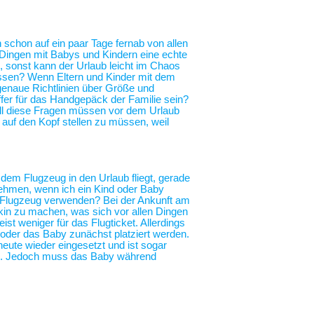
h schon auf ein paar Tage fernab von allen
n Dingen mit Babys und Kindern eine echte
, sonst kann der Urlaub leicht im Chaos
essen? Wenn Eltern und Kinder mit dem
genaue Richtlinien über Größe und
fer für das Handgepäck der Familie sein?
All diese Fragen müssen vor dem Urlaub
r auf den Kopf stellen zu müssen, weil
 dem Flugzeug in den Urlaub fliegt, gerade
nehmen, wenn ich ein Kind oder Baby
im Flugzeug verwenden? Bei der Ankunft am
in zu machen, was sich vor allen Dingen
ist weniger für das Flugticket. Allerdings
 oder das Baby zunächst platziert werden.
heute wieder eingesetzt und ist sogar
ng. Jedoch muss das Baby während