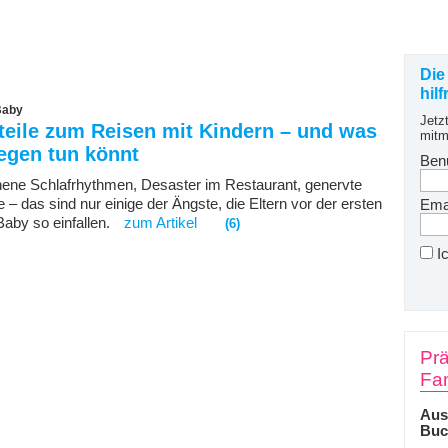
Die
hil
Baby
Jetz
teile zum Reisen mit Kindern – und was
mitm
egen tun könnt
Ben
ene Schlafrhythmen, Desaster im Restaurant, genervte
 – das sind nur einige der Ängste, die Eltern vor der ersten
Emai
Baby so einfallen.
zum Artikel
(6)
I
Prä
Fam
Aus
Buc