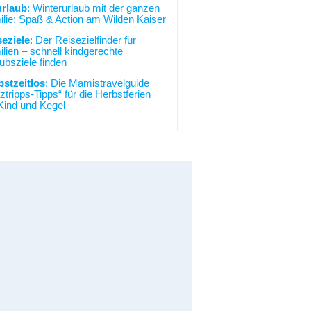
urlaub
: Winterurlaub mit der ganzen
lie: Spaß & Action am Wilden Kaiser
seziele
: Der Reisezielfinder für
lien – schnell kindgerechte
ubsziele finden
bstzeitlos
: Die Mamistravelguide
ztripps-Tipps“ für die Herbstferien
Kind und Kegel