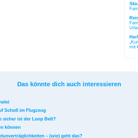
Ski
Fami
Rei
Fami
Urla
Her
„Kur
mit 
Das könnte dich auch interessieren
melei
 sicher ist der Loop Belt?
lunverträglichkeiten – (wie) geht das?