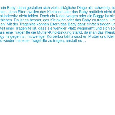
 ein Baby, dann gestalten sich viele alltägliche Dinge als schwierig,
len, denn Eltern wollen das Kleinkind oder das Baby natürlich nicht 
tokindersitz nicht fehlen. Doch ein Kinderwagen oder ein Buggy ist 
hieben. Da ist es besser, das Kleinkind oder das Baby zu tragen. U
zen. Mit der Tragehilfe können Eltern das Baby ganz einfach tragen
eil einer Tragehilfe ist, dass sie weniger Platz wegnimmt und sich s
ass eine Tragehilfe die Mutter-Kind-Bindung stärkt, da man das Klei
 hingegen ist mit weniger Körperkontakt zwischen Mutter und Klei
 wieder mit einer Tragehilfe zu tragen, anstatt es…