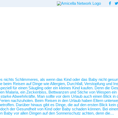
 es nichts Schlimmeres, als wenn das Kind oder das Baby nicht gesund
beim Reisen auf Dinge wie Allergien, Durchfall, Verstopfung und Inse
ziell für einen Säugling oder ein kleines Kind kaufen. Denn die Ges
len Malaria, ein Zeckenbiss, Bettwanzen und Stiche von Wespen ein 
so starke Abwehrkräfte. Man sollte vor dem Urlaub auch einen Blick i
erien nachzuholen. Beim Reisen in den Urlaub haben Eltern unterwegs
etroffen. Darüber hinaus gibt es Dinge, die auf den ersten Blick kei
 jedoch der Gesundheit von Kind oder Baby schaden können. Bei ein
n Baby vor allen Dingen auf den Sonnenschutz achten, denn die…