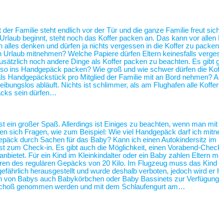
 der Familie steht endlich vor der Tür und die ganze Familie freut sic
 Urlaub beginnt, steht noch das Koffer packen an. Das kann vor alle
alles denken und dürfen ja nichts vergessen in die Koffer zu packen
n Urlaub mitnehmen? Welche Papiere dürfen Eltern keinesfalls verg
usätzlich noch andere Dinge als Koffer packen zu beachten. Es gibt 
 also ins Handgepäck packen? Wie groß und wie schwer dürfen die Kof
als Handgepäckstück pro Mitglied der Familie mit an Bord nehmen? 
eibungslos abläuft. Nichts ist schlimmer, als am Flughafen alle Koffe
äcks sein dürfen…
st ein großer Spaß. Allerdings ist Einiges zu beachten, wenn man mit
len sich Fragen, wie zum Beispiel: Wie viel Handgepäck darf ich mit
ergepäck durch Sachen für das Baby? Kann ich einen Autokindersitz 
 zum Check-in. Es gibt auch die Möglichkeit, einen Vorabend-Check
bietet. Für ein Kind im Kleinkindalter oder ein Baby zahlen Eltern me
führen des regulären Gepäcks von 20 Kilo. Im Flugzeug muss das Kind
gefährlich herausgestellt und wurde deshalb verboten, jedoch wird er 
ern von Babys auch Babykörbchen oder Baby Bassinets zur Verfügu
n Schoß genommen werden und mit dem Schlaufengurt am…