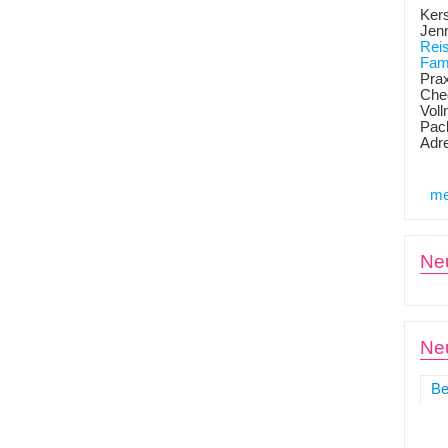
Kers
Jen
Rei
Fami
Prax
Chec
Voll
Pack
Adr
me
Ne
Neu
Be