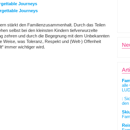
rn stärkt den Familienzusammenhalt. Durch das Teilen
n selbst bei den kleinsten Kindern tiefverwurzelte
ang zehren und durch die Begegnung mit dem Unbekannten
che Weise, was Toleranz, Respekt und (Welt-) Offenheit
Ne
t“ immer wichtiger wird.
Art
Fam
alle
LUD
: Si
den 
Ski
Fami
Rei