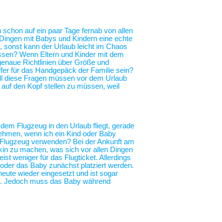
h schon auf ein paar Tage fernab von allen
n Dingen mit Babys und Kindern eine echte
, sonst kann der Urlaub leicht im Chaos
essen? Wenn Eltern und Kinder mit dem
genaue Richtlinien über Größe und
fer für das Handgepäck der Familie sein?
All diese Fragen müssen vor dem Urlaub
r auf den Kopf stellen zu müssen, weil
 dem Flugzeug in den Urlaub fliegt, gerade
nehmen, wenn ich ein Kind oder Baby
im Flugzeug verwenden? Bei der Ankunft am
in zu machen, was sich vor allen Dingen
ist weniger für das Flugticket. Allerdings
 oder das Baby zunächst platziert werden.
heute wieder eingesetzt und ist sogar
ng. Jedoch muss das Baby während