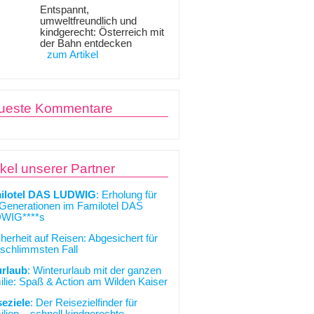
Entspannt,
umweltfreundlich und
kindgerecht: Österreich mit
der Bahn entdecken
zum Artikel
ueste Kommentare
ikel unserer Partner
ilotel DAS LUDWIG
: Erholung für
 Generationen im Familotel DAS
WIG****s
cherheit auf Reisen: Abgesichert für
schlimmsten Fall
urlaub
: Winterurlaub mit der ganzen
lie: Spaß & Action am Wilden Kaiser
seziele
: Der Reisezielfinder für