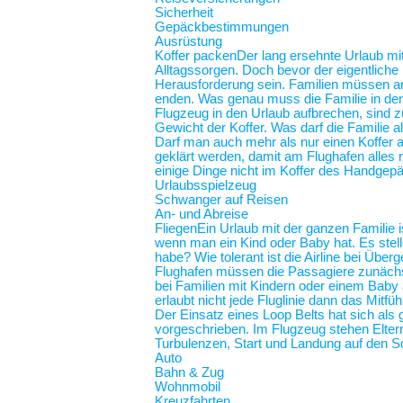
Sicherheit
Gepäckbestimmungen
Ausrüstung
Koffer packen
Der lang ersehnte Urlaub mit
Alltagssorgen. Doch bevor der eigentliche
Herausforderung sein. Familien müssen an 
enden. Was genau muss die Familie in de
Flugzeug in den Urlaub aufbrechen, sind z
Gewicht der Koffer. Was darf die Familie
Darf man auch mehr als nur einen Koffer 
geklärt werden, damit am Flughafen alles r
einige Dinge nicht im Koffer des Handgep
Urlaubsspielzeug
Schwanger auf Reisen
An- und Abreise
Fliegen
Ein Urlaub mit der ganzen Familie i
wenn man ein Kind oder Baby hat. Es stel
habe? Wie tolerant ist die Airline bei Üb
Flughafen müssen die Passagiere zunächst
bei Familien mit Kindern oder einem Baby an
erlaubt nicht jede Fluglinie dann das Mit
Der Einsatz eines Loop Belts hat sich als 
vorgeschrieben. Im Flugzeug stehen Elt
Turbulenzen, Start und Landung auf de
Auto
Bahn & Zug
Wohnmobil
Kreuzfahrten