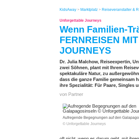
KidsAway
>
Marktplatz
>
Reiseveranstalter & 
Unforgettable Journeys
Wenn Familien-Tr
FERNREISEN MIT
JOURNEYS
Dr. Julia Malchow, Reiseexpertin, U
zwei Söhnen, plant mit Ihrem Reisev
spektakuläre Natur, zu außergewöhn
dass die ganze Familie gemeinsa
ihre Spezialität: Für Paare, Singles 
von Partner
Aufregende Begegnungen auf den Galapago
© Unforgettable Journeys
oft nicht, wenn es darum geht, mit ihre