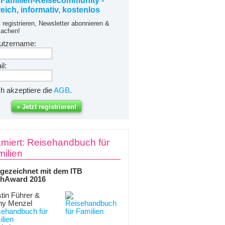
 Familien-Reisecommunity -
freich, informativ, kostenlos
t registrieren, Newsletter abonnieren &
achen!
utzername:
l:
ch akzeptiere die
AGB
.
miert: Reisehandbuch für
ilien
gezeichnet mit dem ITB
hAward 2016
tin Führer &
ny Menzel
sehandbuch für
lien