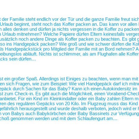
 der Familie steht endlich vor der Tür und die ganze Familie freut sic
 Urlaub beginnt, steht noch das Koffer packen an. Das kann vor alle
alles denken und dürfen ja nichts vergessen in die Koffer zu packen
n Urlaub mitnehmen? Welche Papiere dürfen Eltern keinesfalls verg
usätzlich noch andere Dinge als Koffer packen zu beachten. Es gibt 
 also ins Handgepäck packen? Wie groß und wie schwer dürfen die Kof
als Handgepäckstück pro Mitglied der Familie mit an Bord nehmen? 
eibungslos abläuft. Nichts ist schlimmer, als am Flughafen alle Koffe
äcks sein dürfen…
st ein großer Spaß. Allerdings ist Einiges zu beachten, wenn man mit
len sich Fragen, wie zum Beispiel: Wie viel Handgepäck darf ich mit
ergepäck durch Sachen für das Baby? Kann ich einen Autokindersitz 
 zum Check-in. Es gibt auch die Möglichkeit, einen Vorabend-Check
bietet. Für ein Kind im Kleinkindalter oder ein Baby zahlen Eltern me
führen des regulären Gepäcks von 20 Kilo. Im Flugzeug muss das Kind
gefährlich herausgestellt und wurde deshalb verboten, jedoch wird er 
ern von Babys auch Babykörbchen oder Baby Bassinets zur Verfügu
n Schoß genommen werden und mit dem Schlaufengurt am…