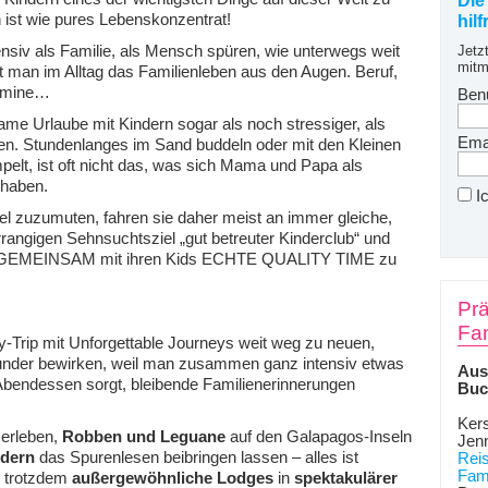
Die
ist wie pures Lebenskonzentrat!
hil
nsiv als Familie, als Mensch spüren, wie unterwegs weit
Jetz
mitm
t man im Alltag das Familienleben aus den Augen. Beruf,
ermine…
Ben
me Urlaube mit Kindern sogar als noch stressiger, als
Emai
en. Stundenlanges im Sand buddeln oder mit den Kleinen
pelt, ist oft nicht das, was sich Mama und Papa als
 haben.
I
iel zuzumuten, fahren sie daher meist an immer gleiche,
rrangigen Sehnsuchtsziel „gut betreuter Kinderclub“ und
re, GEMEINSAM mit ihren Kids ECHTE QUALITY TIME zu
Prä
Fam
ly-Trip mit Unforgettable Journeys weit weg zu neuen,
der bewirken, weil man zusammen ganz intensiv etwas
Aus
 Abendessen sorgt, bleibende Familienerinnerungen
Buc
Kers
erleben,
Robben und Leguane
auf den Galapagos-Inseln
Jen
dern
das Spurenlesen beibringen lassen – alles ist
Rei
Fami
d trotzdem
außergewöhnliche Lodges
in
spektakulärer