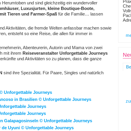
Prax
 Herumtoben und sind gleichzeitig ein wundervoller
Chec
mhäuser, Luxusjurten, kleine Boutique-Boote,
Voll
mit Tieren und Farmer-Spaß
für die Familie… lassen
Pack
Adr
und Aktivitäten, die fremde Welten anfassbar machen sowie
en, entsteht so eine Reise, die allen für immer in
me
ternehmerin, Abenteurerin, Autorin und Mama von zwei
ch mit ihrem
Reiseveranstalter Unforgettable Journeys
Neu
rkünfte und Aktivitäten so zu planen, dass die ganze
Be
N
sind ihre Spezialität. Für Paare, Singles und natürlich
zu