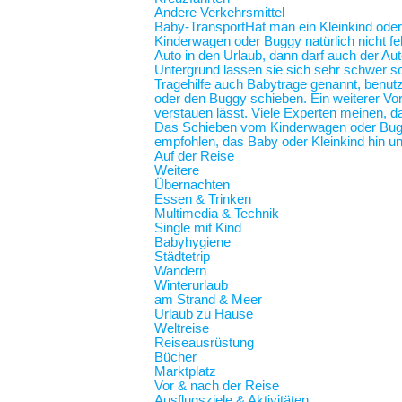
Andere Verkehrsmittel
Baby-Transport
Hat man ein Kleinkind oder
Kinderwagen oder Buggy natürlich nicht feh
Auto in den Urlaub, dann darf auch der Au
Untergrund lassen sie sich sehr schwer sc
Tragehilfe auch Babytrage genannt, benut
oder den Buggy schieben. Ein weiterer Vort
verstauen lässt. Viele Experten meinen, d
Das Schieben vom Kinderwagen oder Buggy
empfohlen, das Baby oder Kleinkind hin und
Auf der Reise
Weitere
Übernachten
Essen & Trinken
Multimedia & Technik
Single mit Kind
Babyhygiene
Städtetrip
Wandern
Winterurlaub
am Strand & Meer
Urlaub zu Hause
Weltreise
Reiseausrüstung
Bücher
Marktplatz
Vor & nach der Reise
Ausflugsziele & Aktivitäten