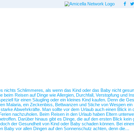
 es nichts Schlimmeres, als wenn das Kind oder das Baby nicht gesund
beim Reisen auf Dinge wie Allergien, Durchfall, Verstopfung und Inse
ziell für einen Säugling oder ein kleines Kind kaufen. Denn die Ges
len Malaria, ein Zeckenbiss, Bettwanzen und Stiche von Wespen ein 
so starke Abwehrkräfte. Man sollte vor dem Urlaub auch einen Blick i
erien nachzuholen. Beim Reisen in den Urlaub haben Eltern unterwegs
etroffen. Darüber hinaus gibt es Dinge, die auf den ersten Blick kei
 jedoch der Gesundheit von Kind oder Baby schaden können. Bei ein
n Baby vor allen Dingen auf den Sonnenschutz achten, denn die…