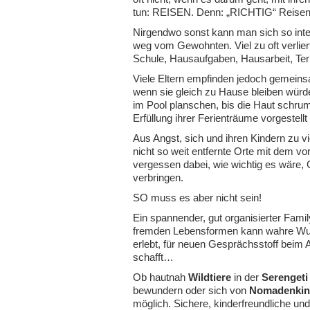
tun: REISEN. Denn: „RICHTIG“ Reisen 
Nirgendwo sonst kann man sich so inte
weg vom Gewohnten. Viel zu oft verlier
Schule, Hausaufgaben, Hausarbeit, T
Viele Eltern empfinden jedoch gemeinsa
wenn sie gleich zu Hause bleiben würd
im Pool planschen, bis die Haut schrum
Erfüllung ihrer Ferienträume vorgestellt
Aus Angst, sich und ihren Kindern zu v
nicht so weit entfernte Orte mit dem vo
vergessen dabei, wie wichtig es wä
verbringen.
SO muss es aber nicht sein!
Ein spannender, gut organisierter Fami
fremden Lebensformen kann wahre Wun
erlebt, für neuen Gesprächsstoff beim
schafft…
Ob hautnah
Wildtiere
in der
Serengeti
bewundern oder sich von
Nomadenkin
möglich. Sichere, kinderfreundliche un