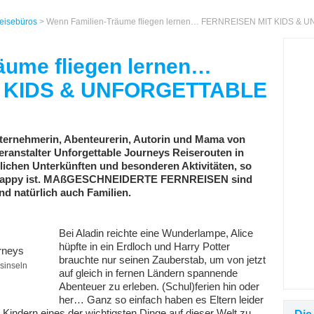
Reisebüros
> Wenn Familien-Träume ﬂiegen lernen… FERNREISEN MIT KIDS 
äume ﬂiegen lernen…
 KIDS & UNFORGETTABLE
nternehmerin, Abenteurerin, Autorin und Mama von
eranstalter Unforgettable Journeys Reiserouten in
lichen Unterkünften und besonderen Aktivitäten, so
m happy ist. MAßGESCHNEIDERTE FERNREISEN sind
und natürlich auch Familien.
Bei Aladin reichte eine Wunderlampe, Alice
hüpfte in ein Erdloch und Harry Potter
brauchte nur seinen Zauberstab, um von jetzt
sinseln
auf gleich in fernen Ländern spannende
Abenteuer zu erleben. (Schul)ferien hin oder
her… Ganz so einfach haben es Eltern leider
n Kindern eines der wichtigsten Dinge auf dieser Welt zu