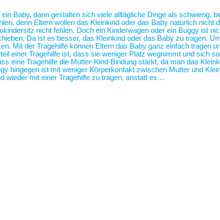
 ein Baby, dann gestalten sich viele alltägliche Dinge als schwierig,
len, denn Eltern wollen das Kleinkind oder das Baby natürlich nicht 
tokindersitz nicht fehlen. Doch ein Kinderwagen oder ein Buggy ist 
hieben. Da ist es besser, das Kleinkind oder das Baby zu tragen. U
zen. Mit der Tragehilfe können Eltern das Baby ganz einfach tragen
eil einer Tragehilfe ist, dass sie weniger Platz wegnimmt und sich s
ass eine Tragehilfe die Mutter-Kind-Bindung stärkt, da man das Klei
 hingegen ist mit weniger Körperkontakt zwischen Mutter und Klei
 wieder mit einer Tragehilfe zu tragen, anstatt es…