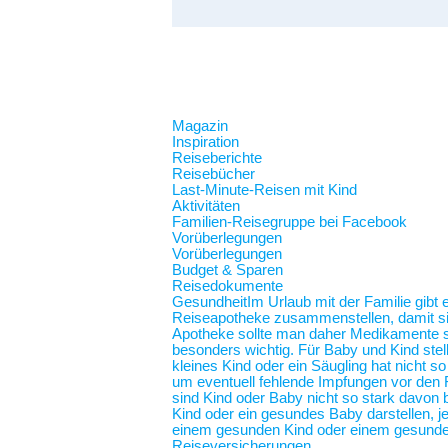
Magazin
Inspiration
Reiseberichte
Reisebücher
Last-Minute-Reisen mit Kind
Aktivitäten
Familien-Reisegruppe bei Facebook
Vorüberlegungen
Vorüberlegungen
Budget & Sparen
Reisedokumente
Gesundheit
Im Urlaub mit der Familie gibt
Reiseapotheke zusammenstellen, damit sie 
Apotheke sollte man daher Medikamente spe
besonders wichtig. Für Baby und Kind stel
kleines Kind oder ein Säugling hat nicht 
um eventuell fehlende Impfungen vor den F
sind Kind oder Baby nicht so stark davon b
Kind oder ein gesundes Baby darstellen,
einem gesunden Kind oder einem gesunde
Reiseversicherungen