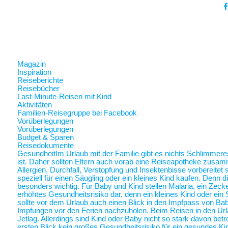
Magazin
Inspiration
Reiseberichte
Reisebücher
Last-Minute-Reisen mit Kind
Aktivitäten
Familien-Reisegruppe bei Facebook
Vorüberlegungen
Vorüberlegungen
Budget & Sparen
Reisedokumente
Gesundheit
Im Urlaub mit der Familie gibt es nichts Schlimmer
ist. Daher sollten Eltern auch vorab eine Reiseapotheke zusam
Allergien, Durchfall, Verstopfung und Insektenbisse vorbereite
speziell für einen Säugling oder ein kleines Kind kaufen. Denn 
besonders wichtig. Für Baby und Kind stellen Malaria, ein Zec
erhöhtes Gesundheitsrisiko dar, denn ein kleines Kind oder ein 
sollte vor dem Urlaub auch einen Blick in den Impfpass von Ba
Impfungen vor den Ferien nachzuholen. Beim Reisen in den Url
Jetlag. Allerdings sind Kind oder Baby nicht so stark davon betr
ersten Blick kein großes Gesundheitsrisiko für ein gesundes Ki