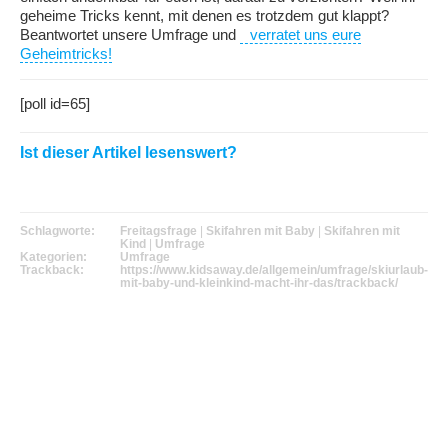
geheime Tricks kennt, mit denen es trotzdem gut klappt?
Beantwortet unsere Umfrage und
verratet uns eure
Geheimtricks!
[poll id=65]
Ist dieser Artikel lesenswert?
Schlagworte:
Freitagsfrage
|
Skifahren mit Baby
|
Skifahren mit
Kind
|
Umfrage
Kategorien:
Umfrage
Trackback:
https://www.kidsaway.de/allgemein/umfrage/skiurlaub-
mit-baby-und-kleinkind-macht-ihr-das/trackback/