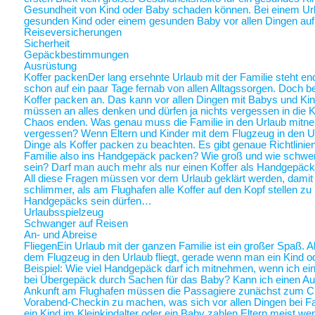
Gesundheit von Kind oder Baby schaden können. Bei einem Ur
gesunden Kind oder einem gesunden Baby vor allen Dingen au
Reiseversicherungen
Sicherheit
Gepäckbestimmungen
Ausrüstung
Koffer packen
Der lang ersehnte Urlaub mit der Familie steht end
schon auf ein paar Tage fernab von allen Alltagssorgen. Doch be
Koffer packen an. Das kann vor allen Dingen mit Babys und Kin
müssen an alles denken und dürfen ja nichts vergessen in die K
Chaos enden. Was genau muss die Familie in den Urlaub mitne
vergessen? Wenn Eltern und Kinder mit dem Flugzeug in den Ur
Dinge als Koffer packen zu beachten. Es gibt genaue Richtlinie
Familie also ins Handgepäck packen? Wie groß und wie schwer 
sein? Darf man auch mehr als nur einen Koffer als Handgepäck
All diese Fragen müssen vor dem Urlaub geklärt werden, damit a
schlimmer, als am Flughafen alle Koffer auf den Kopf stellen zu
Handgepäcks sein dürfen…
Urlaubsspielzeug
Schwanger auf Reisen
An- und Abreise
Fliegen
Ein Urlaub mit der ganzen Familie ist ein großer Spaß. A
dem Flugzeug in den Urlaub fliegt, gerade wenn man ein Kind o
Beispiel: Wie viel Handgepäck darf ich mitnehmen, wenn ich ein 
bei Übergepäck durch Sachen für das Baby? Kann ich einen Au
Ankunft am Flughafen müssen die Passagiere zunächst zum Chec
Vorabend-Checkin zu machen, was sich vor allen Dingen bei Fa
ein Kind im Kleinkindalter oder ein Baby zahlen Eltern meist weni