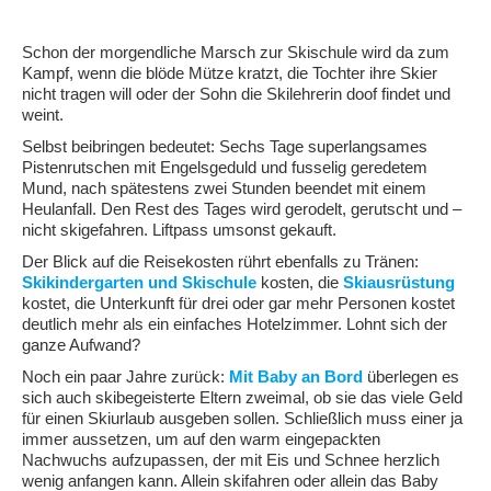
Schon der morgendliche Marsch zur Skischule wird da zum
Kampf, wenn die blöde Mütze kratzt, die Tochter ihre Skier
nicht tragen will oder der Sohn die Skilehrerin doof findet und
weint.
Selbst beibringen bedeutet: Sechs Tage superlangsames
Pistenrutschen mit Engelsgeduld und fusselig geredetem
Mund, nach spätestens zwei Stunden beendet mit einem
Heulanfall. Den Rest des Tages wird gerodelt, gerutscht und –
nicht skigefahren. Liftpass umsonst gekauft.
Der Blick auf die Reisekosten rührt ebenfalls zu Tränen:
Skikindergarten und Skischule
kosten, die
Skiausrüstung
kostet, die Unterkunft für drei oder gar mehr Personen kostet
deutlich mehr als ein einfaches Hotelzimmer. Lohnt sich der
ganze Aufwand?
Noch ein paar Jahre zurück:
Mit Baby an Bord
überlegen es
sich auch skibegeisterte Eltern zweimal, ob sie das viele Geld
für einen Skiurlaub ausgeben sollen. Schließlich muss einer ja
immer aussetzen, um auf den warm eingepackten
Nachwuchs aufzupassen, der mit Eis und Schnee herzlich
wenig anfangen kann. Allein skifahren oder allein das Baby