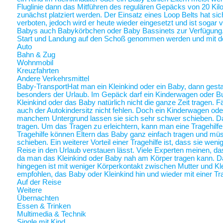
Fluglinie dann das Mitführen des regulären Gepäcks von 20 Ki
zunächst platziert werden. Der Einsatz eines Loop Belts hat sic
verboten, jedoch wird er heute wieder eingesetzt und ist sogar
Babys auch Babykörbchen oder Baby Bassinets zur Verfügung
Start und Landung auf den Schoß genommen werden und mit 
Auto
Bahn & Zug
Wohnmobil
Kreuzfahrten
Andere Verkehrsmittel
Baby-Transport
Hat man ein Kleinkind oder ein Baby, dann gestalt
besonders der Urlaub. Im Gepäck darf ein Kinderwagen oder Bugg
Kleinkind oder das Baby natürlich nicht die ganze Zeit tragen. 
auch der Autokindersitz nicht fehlen. Doch ein Kinderwagen oder
manchem Untergrund lassen sie sich sehr schwer schieben. Da 
tragen. Um das Tragen zu erleichtern, kann man eine Tragehilf
Tragehilfe können Eltern das Baby ganz einfach tragen und m
schieben. Ein weiterer Vorteil einer Tragehilfe ist, dass sie we
Reise in den Urlaub verstauen lässt. Viele Experten meinen, das
da man das Kleinkind oder Baby nah am Körper tragen kann.
hingegen ist mit weniger Körperkontakt zwischen Mutter und Kl
empfohlen, das Baby oder Kleinkind hin und wieder mit einer Tra
Auf der Reise
Weitere
Übernachten
Essen & Trinken
Multimedia & Technik
Single mit Kind