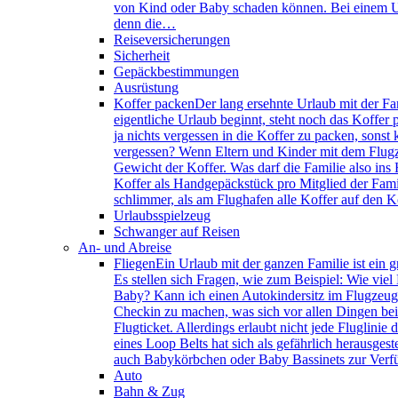
von Kind oder Baby schaden können. Bei einem U
denn die…
Reiseversicherungen
Sicherheit
Gepäckbestimmungen
Ausrüstung
Koffer packen
Der lang ersehnte Urlaub mit der Fam
eigentliche Urlaub beginnt, steht noch das Koffe
ja nichts vergessen in die Koffer zu packen, sons
vergessen? Wenn Eltern und Kinder mit dem Flugze
Gewicht der Koffer. Was darf die Familie also in
Koffer als Handgepäckstück pro Mitglied der Famil
schlimmer, als am Flughafen alle Koffer auf den 
Urlaubsspielzeug
Schwanger auf Reisen
An- und Abreise
Fliegen
Ein Urlaub mit der ganzen Familie ist ein 
Es stellen sich Fragen, wie zum Beispiel: Wie vie
Baby? Kann ich einen Autokindersitz im Flugzeug
Checkin zu machen, was sich vor allen Dingen bei 
Flugticket. Allerdings erlaubt nicht jede Fluglin
eines Loop Belts hat sich als gefährlich herausges
auch Babykörbchen oder Baby Bassinets zur Ver
Auto
Bahn & Zug