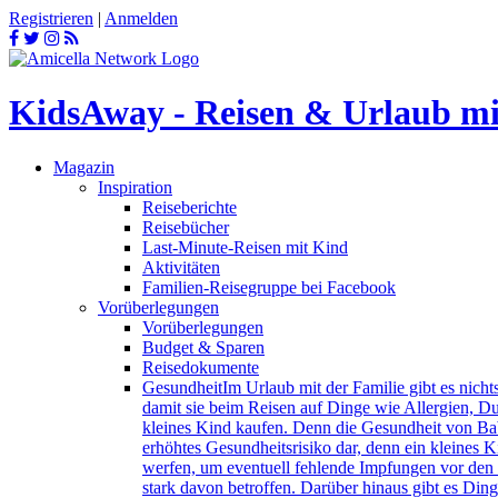
Registrieren
|
Anmelden
KidsAway - Reisen & Urlaub m
Magazin
Inspiration
Reiseberichte
Reisebücher
Last-Minute-Reisen mit Kind
Aktivitäten
Familien-Reisegruppe bei Facebook
Vorüberlegungen
Vorüberlegungen
Budget & Sparen
Reisedokumente
Gesundheit
Im Urlaub mit der Familie gibt es nich
damit sie beim Reisen auf Dinge wie Allergien, Du
kleines Kind kaufen. Denn die Gesundheit von Bab
erhöhtes Gesundheitsrisiko dar, denn ein kleines 
werfen, um eventuell fehlende Impfungen vor den 
stark davon betroffen. Darüber hinaus gibt es Ding