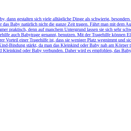
y, dann gestalten sich viele alltägliche Dinge als schwierig, besonde
r das Baby natürlich nicht die ganze Zeit tragen. Fährt man mit dem Au
er praktisch, denn auf manchem Untergrund lassen sie sich sehr schwer
ehilfe auch Babytrage genannt, benutzen. Mit der Tragehilfe können E
Vorteil einer Tragehilfe ist, dass sie weniger Platz wegnimmt und sich
r-Kind-Bindung stärkt, da man das Kleinkind oder Baby nah am Körpe
d Kleinkind oder Baby verbunden. Daher wird es empfohlen, das Baby od