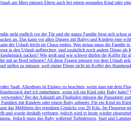
rlaub am Meer müssen Eltern auch bei einem gesunden Kind oder eine
ilie steht endlich vor der Tür und die ganze Familie freut sich schon 
r packen an. Das kann vor allen Dingen mit Babys und Kindern eine ech
t kann der Urlaub leicht im Chaos enden. Was genau muss die Familie i
ug in den Urlaub aufbrechen, sind zusätzlich noch andere Dinge als K
s Handgepäck packen? Wie groß und wie schwer dürfen die Koffer für 
ie mit an Bord nehmen? All diese Fragen müssen vor dem Urlaub geklär
Kopf stellen zu müssen, weil einige Dinge nicht im Koffer des Handge
großer Spaß. Allerdings ist Einiges zu beachten, wenn man mit dem Flu
l Handgepäck darf ich mitnehmen, wenn ich ein Kind oder Baby habe? Wi
 verwenden? Bei der Ankunft am Flughafen müssen die Passagiere zunä
Familien mit Kindern oder einem Baby anbietet. Für ein Kind im Klein
ie dann das Mitführen des regulären Gepäcks von 20 Kilo. Im Flugzeug 
tellt und wurde deshalb verboten, jedoch wird er heute wieder eingeset
fügung. Jedoch muss das Baby während Turbulenzen, Start und Land