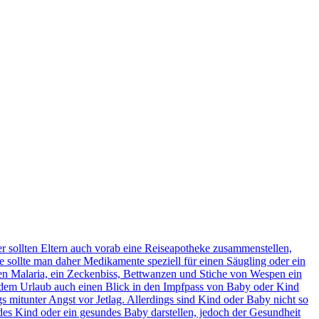
er sollten Eltern auch vorab eine Reiseapotheke zusammenstellen,
ke sollte man daher Medikamente speziell für einen Säugling oder ein
en Malaria, ein Zeckenbiss, Bettwanzen und Stiche von Wespen ein
or dem Urlaub auch einen Blick in den Impfpass von Baby oder Kind
mitunter Angst vor Jetlag. Allerdings sind Kind oder Baby nicht so
ndes Kind oder ein gesundes Baby darstellen, jedoch der Gesundheit