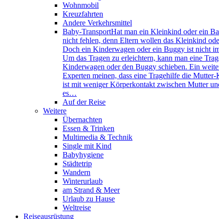
Wohnmobil
Kreuzfahrten
Andere Verkehrsmittel
Baby-Transport
Hat man ein Kleinkind oder ein Bab
nicht fehlen, denn Eltern wollen das Kleinkind ode
Doch ein Kinderwagen oder ein Buggy ist nicht imm
Um das Tragen zu erleichtern, kann man eine Trag
Kinderwagen oder den Buggy schieben. Ein weiterer 
Experten meinen, dass eine Tragehilfe die Mutte
ist mit weniger Körperkontakt zwischen Mutter un
es…
Auf der Reise
Weitere
Übernachten
Essen & Trinken
Multimedia & Technik
Single mit Kind
Babyhygiene
Städtetrip
Wandern
Winterurlaub
am Strand & Meer
Urlaub zu Hause
Weltreise
Reiseausrüstung