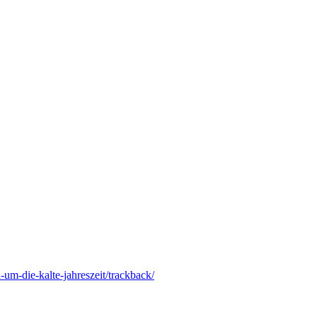
um-die-kalte-jahreszeit/trackback/