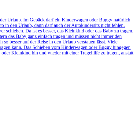
rs der Urlaub. Im Gepäck darf ein Kinderwagen oder Buggy natürlich
to in den Urlaub, dann darf auch der Autokindersitz nicht fehlen.
 schieben. Da ist es besser, das Kleinkind oder das Baby zu tragen.
ltern das Baby ganz einfach tragen und müssen nicht immer den
 so besser auf der Reise in den Urlaub verstauen lässt. Viele
r tragen kann. Das Schieben vom Kinderwagen oder Buggy hingegen
er Kleinkind hin und wieder mit einer Tragehilfe zu tragen, anstatt