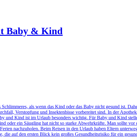
it Baby & Kind
ts Schlimmeres, als wenn das Kind oder das Baby nicht gesund ist. Dah
rchfall, Verstopfung und Insektenbisse vorbereitet sind. In der Apothe
y und Kind ist im Urlaub besonders wichtig. Für Baby und Kind stell
Kind oder ein Säugling hat nicht so starke Abwehrkräfte. Man sollte v
Ferien nachzuholen. Beim Reisen in den Urlaub haben Eltern unterwegs 
e, die auf den ersten Blick kein großes Gesundheitsrisiko für ein gesu