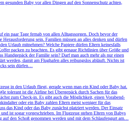
m gesunden Baby vor allen Dingen auf den Sonnenschutz achten,
auf ein paar Tage fernab von allen Alltagssorgen. Doch bevor der
te Herausforderung sein. Familien müssen an alles denken und dürfen
n den Urlaub mitnehmen? Welche Papiere dürfen Eltern keinesfalls
offer packen zu beachten. Es gibt genaue Richtlinien über Größe und
das Handgepäck der Familie sein? Darf man auch mehr als nur einen
t werden, damit am Flughafen alles reibungslos abläuft. Nichts ist
päcks sein dürfen…
gzeug in den Urlaub fliegt, gerade wenn man ein Kind oder Baby hat.
e tolerant ist die Airline bei Übergepäck durch Sachen für das
chst zum Check-in. Es gibt auch die Möglichkeit, einen Vorabend-
kindalter oder ein Baby zahlen Eltern meist weniger für das
muss das Kind oder das Baby zunächst platziert werden. Der Einsatz
zt und ist sogar vorgeschrieben. Im Flugzeug stehen Eltern von Babys
ung auf den Schoß genommen werden und mit dem Schlaufengurt am…