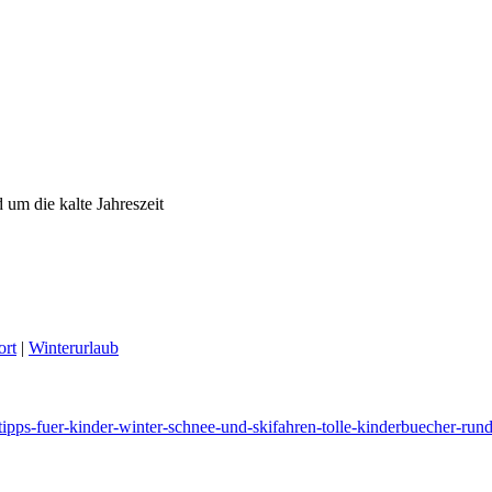
 um die kalte Jahreszeit
ort
|
Winterurlaub
ipps-fuer-kinder-winter-schnee-und-skifahren-tolle-kinderbuecher-rund-