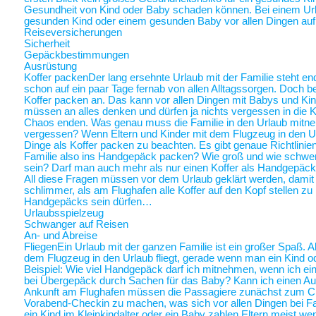
Gesundheit von Kind oder Baby schaden können. Bei einem Ur
gesunden Kind oder einem gesunden Baby vor allen Dingen au
Reiseversicherungen
Sicherheit
Gepäckbestimmungen
Ausrüstung
Koffer packen
Der lang ersehnte Urlaub mit der Familie steht end
schon auf ein paar Tage fernab von allen Alltagssorgen. Doch be
Koffer packen an. Das kann vor allen Dingen mit Babys und Kin
müssen an alles denken und dürfen ja nichts vergessen in die K
Chaos enden. Was genau muss die Familie in den Urlaub mitne
vergessen? Wenn Eltern und Kinder mit dem Flugzeug in den Ur
Dinge als Koffer packen zu beachten. Es gibt genaue Richtlinie
Familie also ins Handgepäck packen? Wie groß und wie schwer 
sein? Darf man auch mehr als nur einen Koffer als Handgepäck
All diese Fragen müssen vor dem Urlaub geklärt werden, damit a
schlimmer, als am Flughafen alle Koffer auf den Kopf stellen zu
Handgepäcks sein dürfen…
Urlaubsspielzeug
Schwanger auf Reisen
An- und Abreise
Fliegen
Ein Urlaub mit der ganzen Familie ist ein großer Spaß. A
dem Flugzeug in den Urlaub fliegt, gerade wenn man ein Kind o
Beispiel: Wie viel Handgepäck darf ich mitnehmen, wenn ich ein 
bei Übergepäck durch Sachen für das Baby? Kann ich einen Au
Ankunft am Flughafen müssen die Passagiere zunächst zum Chec
Vorabend-Checkin zu machen, was sich vor allen Dingen bei Fa
ein Kind im Kleinkindalter oder ein Baby zahlen Eltern meist weni