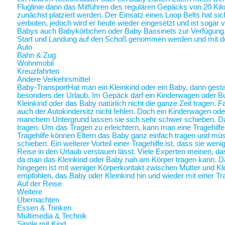
Fluglinie dann das Mitführen des regulären Gepäcks von 20 Ki
zunächst platziert werden. Der Einsatz eines Loop Belts hat sic
verboten, jedoch wird er heute wieder eingesetzt und ist sogar
Babys auch Babykörbchen oder Baby Bassinets zur Verfügung
Start und Landung auf den Schoß genommen werden und mit 
Auto
Bahn & Zug
Wohnmobil
Kreuzfahrten
Andere Verkehrsmittel
Baby-Transport
Hat man ein Kleinkind oder ein Baby, dann gestalt
besonders der Urlaub. Im Gepäck darf ein Kinderwagen oder Bugg
Kleinkind oder das Baby natürlich nicht die ganze Zeit tragen. 
auch der Autokindersitz nicht fehlen. Doch ein Kinderwagen oder
manchem Untergrund lassen sie sich sehr schwer schieben. Da 
tragen. Um das Tragen zu erleichtern, kann man eine Tragehilf
Tragehilfe können Eltern das Baby ganz einfach tragen und m
schieben. Ein weiterer Vorteil einer Tragehilfe ist, dass sie we
Reise in den Urlaub verstauen lässt. Viele Experten meinen, das
da man das Kleinkind oder Baby nah am Körper tragen kann.
hingegen ist mit weniger Körperkontakt zwischen Mutter und Kl
empfohlen, das Baby oder Kleinkind hin und wieder mit einer Tra
Auf der Reise
Weitere
Übernachten
Essen & Trinken
Multimedia & Technik
Single mit Kind