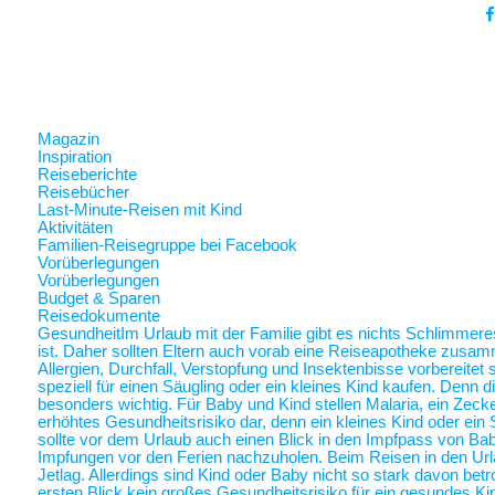
Magazin
Inspiration
Reiseberichte
Reisebücher
Last-Minute-Reisen mit Kind
Aktivitäten
Familien-Reisegruppe bei Facebook
Vorüberlegungen
Vorüberlegungen
Budget & Sparen
Reisedokumente
Gesundheit
Im Urlaub mit der Familie gibt es nichts Schlimmer
ist. Daher sollten Eltern auch vorab eine Reiseapotheke zusam
Allergien, Durchfall, Verstopfung und Insektenbisse vorbereite
speziell für einen Säugling oder ein kleines Kind kaufen. Denn 
besonders wichtig. Für Baby und Kind stellen Malaria, ein Zec
erhöhtes Gesundheitsrisiko dar, denn ein kleines Kind oder ein 
sollte vor dem Urlaub auch einen Blick in den Impfpass von Ba
Impfungen vor den Ferien nachzuholen. Beim Reisen in den Url
Jetlag. Allerdings sind Kind oder Baby nicht so stark davon betr
ersten Blick kein großes Gesundheitsrisiko für ein gesundes Ki