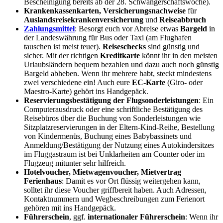
Bescheinigung bereits ab der 28. Schwangerschaftswoche).
Krankenkassenkarten, Versicherungsnachweise
für
Auslandsreisekrankenversicherung
und
Reiseabbruch
Zahlungsmittel
: Besorgt euch vor Abreise etwas
Bargeld
in
der Landeswährung für Bus oder Taxi (am Flughafen
tauschen ist meist teuer).
Reiseschecks
sind günstig und
sicher. Mit der richtigen
Kreditkarte
könnt ihr in den meisten
Urlaubsländern bequem bezahlen und dazu auch noch günstig
Bargeld abheben. Wenn ihr mehrere habt, steckt mindestens
zwei verschiedene ein! Auch eure
EC-Karte
(Giro- oder
Maestro-Karte) gehört ins Handgepäck.
Reservierungsbestätigung der Flugsonderleistungen
: Ein
Computerausdruck oder eine schriftliche Bestätigung des
Reisebüros über die Buchung von Sonderleistungen wie
Sitzplatzreservierungen in der Eltern-Kind-Reihe, Bestellung
von Kindermenüs, Buchung eines Babybassinets und
Anmeldung/Bestätigung der Nutzung eines Autokindersitzes
im Fluggastraum ist bei Unklarheiten am Counter oder im
Flugzeug mitunter sehr hilfreich.
Hotelvoucher, Mietwagenvoucher, Mietvertrag
Ferienhaus
: Damit es vor Ort flüssig weitergehen kann,
solltet ihr diese Voucher griffbereit haben. Auch Adressen,
Kontaktnummern und Wegbeschreibungen zum Ferienort
gehören mit ins Handgepäck.
Führerschein
, ggf.
internationaler Führerschein
: Wenn ihr