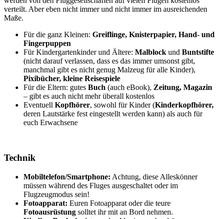
werden von den Fluggesellschaften auf vielen Flügen kostenlos
verteilt. Aber eben nicht immer und nicht immer im ausreichenden
Maße.
Für die ganz Kleinen:
Greiflinge, Knisterpapier, Hand- und
Fingerpuppen
Für Kindergartenkinder und Ältere:
Malblock
und
Buntstifte
(nicht darauf verlassen, dass es das immer umsonst gibt,
manchmal gibt es nicht genug Malzeug für alle Kinder),
Pixibücher,
kleine Reisespiele
Für die Eltern: gutes
Buch
(auch eBook),
Zeitung, Magazin
– gibt es auch nicht mehr überall kostenlos
Eventuell
Kopfhörer
, sowohl für Kinder (
Kinderkopfhörer,
deren Lautstärke fest eingestellt werden kann) als auch für
euch Erwachsene
Technik
Mobiltelefon/Smartphone:
Achtung, diese Alleskönner
müssen während des Fluges ausgeschaltet oder im
Flugzeugmodus sein!
Fotoapparat:
Euren Fotoapparat oder die teure
Fotoausrüstung
solltet ihr mit an Bord nehmen.