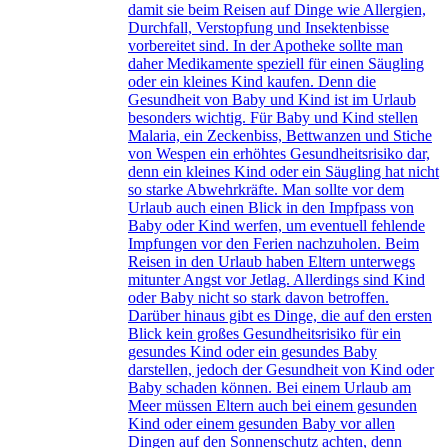
damit sie beim Reisen auf Dinge wie Allergien,
Durchfall, Verstopfung und Insektenbisse
vorbereitet sind. In der Apotheke sollte man
daher Medikamente speziell für einen Säugling
oder ein kleines Kind kaufen. Denn die
Gesundheit von Baby und Kind ist im Urlaub
besonders wichtig. Für Baby und Kind stellen
Malaria, ein Zeckenbiss, Bettwanzen und Stiche
von Wespen ein erhöhtes Gesundheitsrisiko dar,
denn ein kleines Kind oder ein Säugling hat nicht
so starke Abwehrkräfte. Man sollte vor dem
Urlaub auch einen Blick in den Impfpass von
Baby oder Kind werfen, um eventuell fehlende
Impfungen vor den Ferien nachzuholen. Beim
Reisen in den Urlaub haben Eltern unterwegs
mitunter Angst vor Jetlag. Allerdings sind Kind
oder Baby nicht so stark davon betroffen.
Darüber hinaus gibt es Dinge, die auf den ersten
Blick kein großes Gesundheitsrisiko für ein
gesundes Kind oder ein gesundes Baby
darstellen, jedoch der Gesundheit von Kind oder
Baby schaden können. Bei einem Urlaub am
Meer müssen Eltern auch bei einem gesunden
Kind oder einem gesunden Baby vor allen
Dingen auf den Sonnenschutz achten, denn