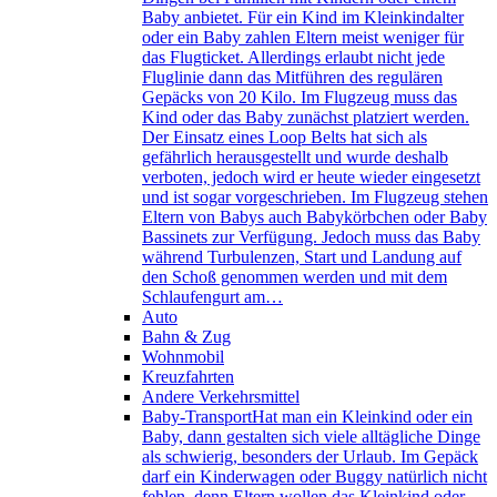
Baby anbietet. Für ein Kind im Kleinkindalter
oder ein Baby zahlen Eltern meist weniger für
das Flugticket. Allerdings erlaubt nicht jede
Fluglinie dann das Mitführen des regulären
Gepäcks von 20 Kilo. Im Flugzeug muss das
Kind oder das Baby zunächst platziert werden.
Der Einsatz eines Loop Belts hat sich als
gefährlich herausgestellt und wurde deshalb
verboten, jedoch wird er heute wieder eingesetzt
und ist sogar vorgeschrieben. Im Flugzeug stehen
Eltern von Babys auch Babykörbchen oder Baby
Bassinets zur Verfügung. Jedoch muss das Baby
während Turbulenzen, Start und Landung auf
den Schoß genommen werden und mit dem
Schlaufengurt am…
Auto
Bahn & Zug
Wohnmobil
Kreuzfahrten
Andere Verkehrsmittel
Baby-Transport
Hat man ein Kleinkind oder ein
Baby, dann gestalten sich viele alltägliche Dinge
als schwierig, besonders der Urlaub. Im Gepäck
darf ein Kinderwagen oder Buggy natürlich nicht
fehlen, denn Eltern wollen das Kleinkind oder