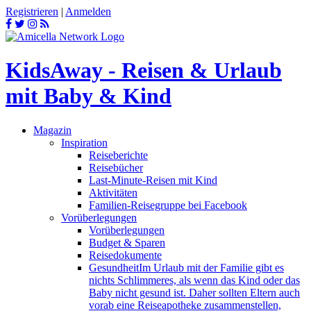
Registrieren
|
Anmelden
KidsAway - Reisen & Urlaub
mit Baby & Kind
Magazin
Inspiration
Reiseberichte
Reisebücher
Last-Minute-Reisen mit Kind
Aktivitäten
Familien-Reisegruppe bei Facebook
Vorüberlegungen
Vorüberlegungen
Budget & Sparen
Reisedokumente
Gesundheit
Im Urlaub mit der Familie gibt es
nichts Schlimmeres, als wenn das Kind oder das
Baby nicht gesund ist. Daher sollten Eltern auch
vorab eine Reiseapotheke zusammenstellen,