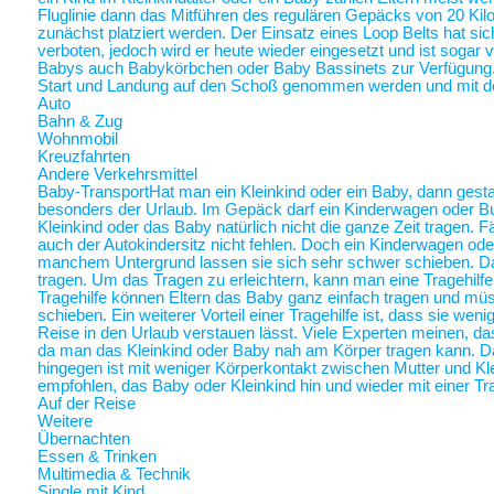
Fluglinie dann das Mitführen des regulären Gepäcks von 20 Ki
zunächst platziert werden. Der Einsatz eines Loop Belts hat sic
verboten, jedoch wird er heute wieder eingesetzt und ist sogar
Babys auch Babykörbchen oder Baby Bassinets zur Verfügung
Start und Landung auf den Schoß genommen werden und mit 
Auto
Bahn & Zug
Wohnmobil
Kreuzfahrten
Andere Verkehrsmittel
Baby-Transport
Hat man ein Kleinkind oder ein Baby, dann gestalt
besonders der Urlaub. Im Gepäck darf ein Kinderwagen oder Bugg
Kleinkind oder das Baby natürlich nicht die ganze Zeit tragen. 
auch der Autokindersitz nicht fehlen. Doch ein Kinderwagen oder
manchem Untergrund lassen sie sich sehr schwer schieben. Da 
tragen. Um das Tragen zu erleichtern, kann man eine Tragehilf
Tragehilfe können Eltern das Baby ganz einfach tragen und m
schieben. Ein weiterer Vorteil einer Tragehilfe ist, dass sie we
Reise in den Urlaub verstauen lässt. Viele Experten meinen, das
da man das Kleinkind oder Baby nah am Körper tragen kann.
hingegen ist mit weniger Körperkontakt zwischen Mutter und Kl
empfohlen, das Baby oder Kleinkind hin und wieder mit einer Tra
Auf der Reise
Weitere
Übernachten
Essen & Trinken
Multimedia & Technik
Single mit Kind