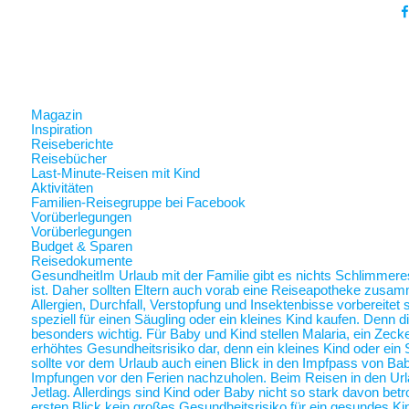
Magazin
Inspiration
Reiseberichte
Reisebücher
Last-Minute-Reisen mit Kind
Aktivitäten
Familien-Reisegruppe bei Facebook
Vorüberlegungen
Vorüberlegungen
Budget & Sparen
Reisedokumente
Gesundheit
Im Urlaub mit der Familie gibt es nichts Schlimmer
ist. Daher sollten Eltern auch vorab eine Reiseapotheke zusam
Allergien, Durchfall, Verstopfung und Insektenbisse vorbereite
speziell für einen Säugling oder ein kleines Kind kaufen. Denn 
besonders wichtig. Für Baby und Kind stellen Malaria, ein Zec
erhöhtes Gesundheitsrisiko dar, denn ein kleines Kind oder ein 
sollte vor dem Urlaub auch einen Blick in den Impfpass von Ba
Impfungen vor den Ferien nachzuholen. Beim Reisen in den Url
Jetlag. Allerdings sind Kind oder Baby nicht so stark davon betr
ersten Blick kein großes Gesundheitsrisiko für ein gesundes Ki