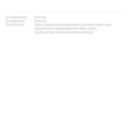
Schlagworte:
Presse
Kategorien:
Presse
Trackback:
https://www.kidsaway.de/presse/interview-vom-
kampf-einer-flugbegleiterin-fuer-mehr-
kindersicherheit-an-bord/trackback/