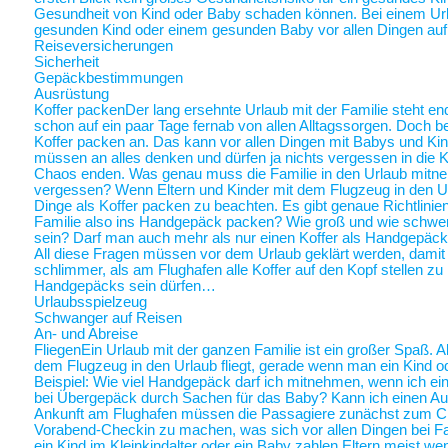
Gesundheit von Kind oder Baby schaden können. Bei einem Ur
gesunden Kind oder einem gesunden Baby vor allen Dingen au
Reiseversicherungen
Sicherheit
Gepäckbestimmungen
Ausrüstung
Koffer packen
Der lang ersehnte Urlaub mit der Familie steht end
schon auf ein paar Tage fernab von allen Alltagssorgen. Doch be
Koffer packen an. Das kann vor allen Dingen mit Babys und Kin
müssen an alles denken und dürfen ja nichts vergessen in die K
Chaos enden. Was genau muss die Familie in den Urlaub mitne
vergessen? Wenn Eltern und Kinder mit dem Flugzeug in den Ur
Dinge als Koffer packen zu beachten. Es gibt genaue Richtlinie
Familie also ins Handgepäck packen? Wie groß und wie schwer 
sein? Darf man auch mehr als nur einen Koffer als Handgepäck
All diese Fragen müssen vor dem Urlaub geklärt werden, damit a
schlimmer, als am Flughafen alle Koffer auf den Kopf stellen zu
Handgepäcks sein dürfen…
Urlaubsspielzeug
Schwanger auf Reisen
An- und Abreise
Fliegen
Ein Urlaub mit der ganzen Familie ist ein großer Spaß. A
dem Flugzeug in den Urlaub fliegt, gerade wenn man ein Kind o
Beispiel: Wie viel Handgepäck darf ich mitnehmen, wenn ich ein 
bei Übergepäck durch Sachen für das Baby? Kann ich einen Au
Ankunft am Flughafen müssen die Passagiere zunächst zum Chec
Vorabend-Checkin zu machen, was sich vor allen Dingen bei Fa
ein Kind im Kleinkindalter oder ein Baby zahlen Eltern meist weni