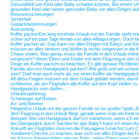
Gesundheit von Kind oder Baby schaden können. Bei einem Ur
gesunden Kind oder einem gesunden Baby vor allen Dingen au
Reiseversicherungen
Sicherheit
Gepäckbestimmungen
Ausrüstung
Koffer packen
Der lang ersehnte Urlaub mit der Familie steht end
schon auf ein paar Tage fernab von allen Alltagssorgen. Doch be
Koffer packen an. Das kann vor allen Dingen mit Babys und Kin
müssen an alles denken und dürfen ja nichts vergessen in die K
Chaos enden. Was genau muss die Familie in den Urlaub mitne
vergessen? Wenn Eltern und Kinder mit dem Flugzeug in den Ur
Dinge als Koffer packen zu beachten. Es gibt genaue Richtlinie
Familie also ins Handgepäck packen? Wie groß und wie schwer 
sein? Darf man auch mehr als nur einen Koffer als Handgepäck
All diese Fragen müssen vor dem Urlaub geklärt werden, damit a
schlimmer, als am Flughafen alle Koffer auf den Kopf stellen zu
Handgepäcks sein dürfen…
Urlaubsspielzeug
Schwanger auf Reisen
An- und Abreise
Fliegen
Ein Urlaub mit der ganzen Familie ist ein großer Spaß. A
dem Flugzeug in den Urlaub fliegt, gerade wenn man ein Kind o
Beispiel: Wie viel Handgepäck darf ich mitnehmen, wenn ich ein 
bei Übergepäck durch Sachen für das Baby? Kann ich einen Au
Ankunft am Flughafen müssen die Passagiere zunächst zum Chec
Vorabend-Checkin zu machen, was sich vor allen Dingen bei Fa
ein Kind im Kleinkindalter oder ein Baby zahlen Eltern meist weni