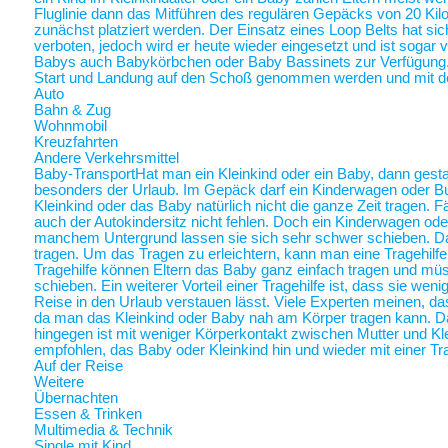
Fluglinie dann das Mitführen des regulären Gepäcks von 20 Ki
zunächst platziert werden. Der Einsatz eines Loop Belts hat sic
verboten, jedoch wird er heute wieder eingesetzt und ist sogar
Babys auch Babykörbchen oder Baby Bassinets zur Verfügung
Start und Landung auf den Schoß genommen werden und mit 
Auto
Bahn & Zug
Wohnmobil
Kreuzfahrten
Andere Verkehrsmittel
Baby-Transport
Hat man ein Kleinkind oder ein Baby, dann gestalt
besonders der Urlaub. Im Gepäck darf ein Kinderwagen oder Bugg
Kleinkind oder das Baby natürlich nicht die ganze Zeit tragen. 
auch der Autokindersitz nicht fehlen. Doch ein Kinderwagen oder
manchem Untergrund lassen sie sich sehr schwer schieben. Da 
tragen. Um das Tragen zu erleichtern, kann man eine Tragehilf
Tragehilfe können Eltern das Baby ganz einfach tragen und m
schieben. Ein weiterer Vorteil einer Tragehilfe ist, dass sie we
Reise in den Urlaub verstauen lässt. Viele Experten meinen, das
da man das Kleinkind oder Baby nah am Körper tragen kann.
hingegen ist mit weniger Körperkontakt zwischen Mutter und Kl
empfohlen, das Baby oder Kleinkind hin und wieder mit einer Tra
Auf der Reise
Weitere
Übernachten
Essen & Trinken
Multimedia & Technik
Single mit Kind