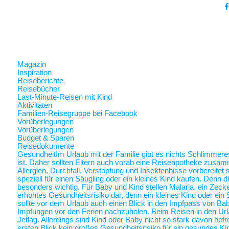
Magazin
Inspiration
Reiseberichte
Reisebücher
Last-Minute-Reisen mit Kind
Aktivitäten
Familien-Reisegruppe bei Facebook
Vorüberlegungen
Vorüberlegungen
Budget & Sparen
Reisedokumente
Gesundheit
Im Urlaub mit der Familie gibt es nichts Schlimmer
ist. Daher sollten Eltern auch vorab eine Reiseapotheke zusam
Allergien, Durchfall, Verstopfung und Insektenbisse vorbereite
speziell für einen Säugling oder ein kleines Kind kaufen. Denn 
besonders wichtig. Für Baby und Kind stellen Malaria, ein Zec
erhöhtes Gesundheitsrisiko dar, denn ein kleines Kind oder ein 
sollte vor dem Urlaub auch einen Blick in den Impfpass von Ba
Impfungen vor den Ferien nachzuholen. Beim Reisen in den Url
Jetlag. Allerdings sind Kind oder Baby nicht so stark davon betr
ersten Blick kein großes Gesundheitsrisiko für ein gesundes Ki