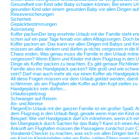
Gesundheit von Kind oder Baby schaden können. Bei einem Ur
gesunden Kind oder einem gesunden Baby vor allen Dingen au
Reiseversicherungen
Sicherheit
Gepäckbestimmungen
Ausrüstung
Koffer packen
Der lang ersehnte Urlaub mit der Familie steht end
schon auf ein paar Tage fernab von allen Alltagssorgen. Doch be
Koffer packen an. Das kann vor allen Dingen mit Babys und Kin
müssen an alles denken und dürfen ja nichts vergessen in die K
Chaos enden. Was genau muss die Familie in den Urlaub mitne
vergessen? Wenn Eltern und Kinder mit dem Flugzeug in den Ur
Dinge als Koffer packen zu beachten. Es gibt genaue Richtlinie
Familie also ins Handgepäck packen? Wie groß und wie schwer 
sein? Darf man auch mehr als nur einen Koffer als Handgepäck
All diese Fragen müssen vor dem Urlaub geklärt werden, damit a
schlimmer, als am Flughafen alle Koffer auf den Kopf stellen zu
Handgepäcks sein dürfen…
Urlaubsspielzeug
Schwanger auf Reisen
An- und Abreise
Fliegen
Ein Urlaub mit der ganzen Familie ist ein großer Spaß. A
dem Flugzeug in den Urlaub fliegt, gerade wenn man ein Kind o
Beispiel: Wie viel Handgepäck darf ich mitnehmen, wenn ich ein 
bei Übergepäck durch Sachen für das Baby? Kann ich einen Au
Ankunft am Flughafen müssen die Passagiere zunächst zum Chec
Vorabend-Checkin zu machen, was sich vor allen Dingen bei Fa
ein Kind im Kleinkindalter oder ein Baby zahlen Eltern meist weni