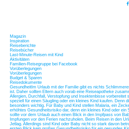
Magazin
Inspiration
Reiseberichte
Reisebücher
Last-Minute-Reisen mit Kind
Aktivitäten
Familien-Reisegruppe bei Facebook
Vorüberlegungen
Vorüberlegungen
Budget & Sparen
Reisedokumente
Gesundheit
Im Urlaub mit der Familie gibt es nichts Schlimmer
ist. Daher sollten Eltern auch vorab eine Reiseapotheke zusam
Allergien, Durchfall, Verstopfung und Insektenbisse vorbereite
speziell für einen Säugling oder ein kleines Kind kaufen. Denn 
besonders wichtig. Für Baby und Kind stellen Malaria, ein Zec
erhöhtes Gesundheitsrisiko dar, denn ein kleines Kind oder ein 
sollte vor dem Urlaub auch einen Blick in den Impfpass von Ba
Impfungen vor den Ferien nachzuholen. Beim Reisen in den Url
Jetlag. Allerdings sind Kind oder Baby nicht so stark davon betr
ersten Blick kein großes Gesundheitsrisiko für ein gesundes Ki