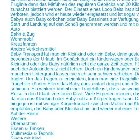
Fluglinie dann das Mitführen des regulären Gepäcks von 20 Ki
zunächst platziert werden. Der Einsatz eines Loop Belts hat sic
verboten, jedoch wird er heute wieder eingesetzt und ist sogar
Babys auch Babykörbchen oder Baby Bassinets zur Verfügung
Start und Landung auf den Schoß genommen werden und mit 
Auto
Bahn & Zug
Wohnmobil
Kreuzfahrten
Andere Verkehrsmittel
Baby-Transport
Hat man ein Kleinkind oder ein Baby, dann gestalt
besonders der Urlaub. Im Gepäck darf ein Kinderwagen oder Bugg
Kleinkind oder das Baby natürlich nicht die ganze Zeit tragen. 
auch der Autokindersitz nicht fehlen. Doch ein Kinderwagen oder
manchem Untergrund lassen sie sich sehr schwer schieben. Da 
tragen. Um das Tragen zu erleichtern, kann man eine Tragehilf
Tragehilfe können Eltern das Baby ganz einfach tragen und m
schieben. Ein weiterer Vorteil einer Tragehilfe ist, dass sie we
Reise in den Urlaub verstauen lässt. Viele Experten meinen, das
da man das Kleinkind oder Baby nah am Körper tragen kann.
hingegen ist mit weniger Körperkontakt zwischen Mutter und Kl
empfohlen, das Baby oder Kleinkind hin und wieder mit einer Tra
Auf der Reise
Weitere
Übernachten
Essen & Trinken
Multimedia & Technik
Single mit Kind