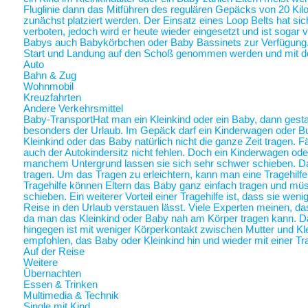
Fluglinie dann das Mitführen des regulären Gepäcks von 20 Ki
zunächst platziert werden. Der Einsatz eines Loop Belts hat sic
verboten, jedoch wird er heute wieder eingesetzt und ist sogar
Babys auch Babykörbchen oder Baby Bassinets zur Verfügung
Start und Landung auf den Schoß genommen werden und mit 
Auto
Bahn & Zug
Wohnmobil
Kreuzfahrten
Andere Verkehrsmittel
Baby-Transport
Hat man ein Kleinkind oder ein Baby, dann gestalt
besonders der Urlaub. Im Gepäck darf ein Kinderwagen oder Bugg
Kleinkind oder das Baby natürlich nicht die ganze Zeit tragen. 
auch der Autokindersitz nicht fehlen. Doch ein Kinderwagen oder
manchem Untergrund lassen sie sich sehr schwer schieben. Da 
tragen. Um das Tragen zu erleichtern, kann man eine Tragehilf
Tragehilfe können Eltern das Baby ganz einfach tragen und m
schieben. Ein weiterer Vorteil einer Tragehilfe ist, dass sie we
Reise in den Urlaub verstauen lässt. Viele Experten meinen, das
da man das Kleinkind oder Baby nah am Körper tragen kann.
hingegen ist mit weniger Körperkontakt zwischen Mutter und Kl
empfohlen, das Baby oder Kleinkind hin und wieder mit einer Tra
Auf der Reise
Weitere
Übernachten
Essen & Trinken
Multimedia & Technik
Single mit Kind