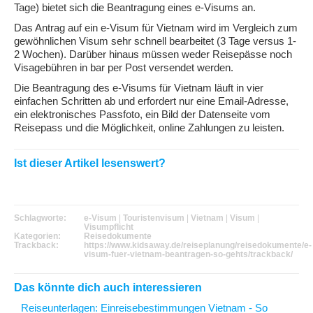
Tage) bietet sich die Beantragung eines e-Visums an.
Das Antrag auf ein e-Visum für Vietnam wird im Vergleich zum
gewöhnlichen Visum sehr schnell bearbeitet (3 Tage versus 1-
2 Wochen). Darüber hinaus müssen weder Reisepässe noch
Visagebühren in bar per Post versendet werden.
Die Beantragung des e-Visums für Vietnam läuft in vier
einfachen Schritten ab und erfordert nur eine Email-Adresse,
ein elektronisches Passfoto, ein Bild der Datenseite vom
Reisepass und die Möglichkeit, online Zahlungen zu leisten.
Ist dieser Artikel lesenswert?
Schlagworte:
e-Visum
|
Touristenvisum
|
Vietnam
|
Visum
|
Visumpflicht
Kategorien:
Reisedokumente
Trackback:
https://www.kidsaway.de/reiseplanung/reisedokumente/e-
visum-fuer-vietnam-beantragen-so-gehts/trackback/
Das könnte dich auch interessieren
Reiseunterlagen
: Einreisebestimmungen Vietnam - So