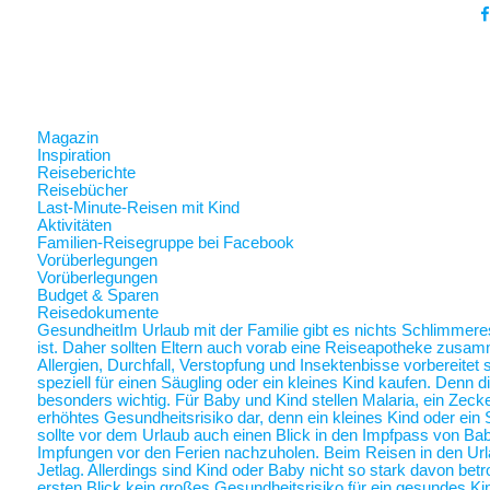
Magazin
Inspiration
Reiseberichte
Reisebücher
Last-Minute-Reisen mit Kind
Aktivitäten
Familien-Reisegruppe bei Facebook
Vorüberlegungen
Vorüberlegungen
Budget & Sparen
Reisedokumente
Gesundheit
Im Urlaub mit der Familie gibt es nichts Schlimmer
ist. Daher sollten Eltern auch vorab eine Reiseapotheke zusam
Allergien, Durchfall, Verstopfung und Insektenbisse vorbereite
speziell für einen Säugling oder ein kleines Kind kaufen. Denn 
besonders wichtig. Für Baby und Kind stellen Malaria, ein Zec
erhöhtes Gesundheitsrisiko dar, denn ein kleines Kind oder ein 
sollte vor dem Urlaub auch einen Blick in den Impfpass von Ba
Impfungen vor den Ferien nachzuholen. Beim Reisen in den Url
Jetlag. Allerdings sind Kind oder Baby nicht so stark davon betr
ersten Blick kein großes Gesundheitsrisiko für ein gesundes Ki