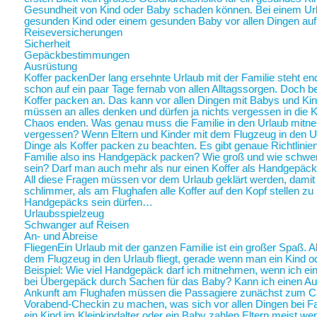
Gesundheit von Kind oder Baby schaden können. Bei einem Ur
gesunden Kind oder einem gesunden Baby vor allen Dingen au
Reiseversicherungen
Sicherheit
Gepäckbestimmungen
Ausrüstung
Koffer packen
Der lang ersehnte Urlaub mit der Familie steht end
schon auf ein paar Tage fernab von allen Alltagssorgen. Doch be
Koffer packen an. Das kann vor allen Dingen mit Babys und Kin
müssen an alles denken und dürfen ja nichts vergessen in die K
Chaos enden. Was genau muss die Familie in den Urlaub mitne
vergessen? Wenn Eltern und Kinder mit dem Flugzeug in den Ur
Dinge als Koffer packen zu beachten. Es gibt genaue Richtlinie
Familie also ins Handgepäck packen? Wie groß und wie schwer 
sein? Darf man auch mehr als nur einen Koffer als Handgepäck
All diese Fragen müssen vor dem Urlaub geklärt werden, damit a
schlimmer, als am Flughafen alle Koffer auf den Kopf stellen zu
Handgepäcks sein dürfen…
Urlaubsspielzeug
Schwanger auf Reisen
An- und Abreise
Fliegen
Ein Urlaub mit der ganzen Familie ist ein großer Spaß. A
dem Flugzeug in den Urlaub fliegt, gerade wenn man ein Kind o
Beispiel: Wie viel Handgepäck darf ich mitnehmen, wenn ich ein 
bei Übergepäck durch Sachen für das Baby? Kann ich einen Au
Ankunft am Flughafen müssen die Passagiere zunächst zum Chec
Vorabend-Checkin zu machen, was sich vor allen Dingen bei Fa
ein Kind im Kleinkindalter oder ein Baby zahlen Eltern meist weni