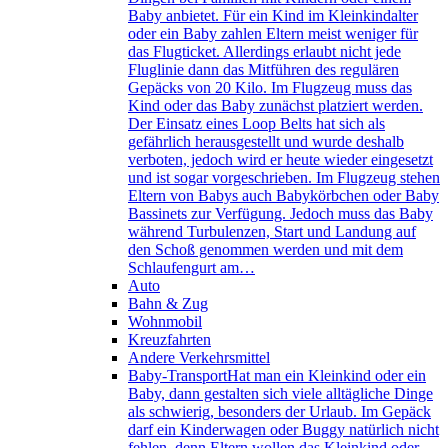
Baby anbietet. Für ein Kind im Kleinkindalter
oder ein Baby zahlen Eltern meist weniger für
das Flugticket. Allerdings erlaubt nicht jede
Fluglinie dann das Mitführen des regulären
Gepäcks von 20 Kilo. Im Flugzeug muss das
Kind oder das Baby zunächst platziert werden.
Der Einsatz eines Loop Belts hat sich als
gefährlich herausgestellt und wurde deshalb
verboten, jedoch wird er heute wieder eingesetzt
und ist sogar vorgeschrieben. Im Flugzeug stehen
Eltern von Babys auch Babykörbchen oder Baby
Bassinets zur Verfügung. Jedoch muss das Baby
während Turbulenzen, Start und Landung auf
den Schoß genommen werden und mit dem
Schlaufengurt am…
Auto
Bahn & Zug
Wohnmobil
Kreuzfahrten
Andere Verkehrsmittel
Baby-Transport
Hat man ein Kleinkind oder ein
Baby, dann gestalten sich viele alltägliche Dinge
als schwierig, besonders der Urlaub. Im Gepäck
darf ein Kinderwagen oder Buggy natürlich nicht
fehlen, denn Eltern wollen das Kleinkind oder