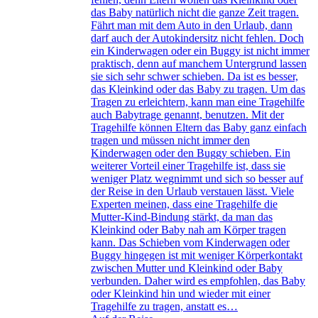
das Baby natürlich nicht die ganze Zeit tragen.
Fährt man mit dem Auto in den Urlaub, dann
darf auch der Autokindersitz nicht fehlen. Doch
ein Kinderwagen oder ein Buggy ist nicht immer
praktisch, denn auf manchem Untergrund lassen
sie sich sehr schwer schieben. Da ist es besser,
das Kleinkind oder das Baby zu tragen. Um das
Tragen zu erleichtern, kann man eine Tragehilfe
auch Babytrage genannt, benutzen. Mit der
Tragehilfe können Eltern das Baby ganz einfach
tragen und müssen nicht immer den
Kinderwagen oder den Buggy schieben. Ein
weiterer Vorteil einer Tragehilfe ist, dass sie
weniger Platz wegnimmt und sich so besser auf
der Reise in den Urlaub verstauen lässt. Viele
Experten meinen, dass eine Tragehilfe die
Mutter-Kind-Bindung stärkt, da man das
Kleinkind oder Baby nah am Körper tragen
kann. Das Schieben vom Kinderwagen oder
Buggy hingegen ist mit weniger Körperkontakt
zwischen Mutter und Kleinkind oder Baby
verbunden. Daher wird es empfohlen, das Baby
oder Kleinkind hin und wieder mit einer
Tragehilfe zu tragen, anstatt es…