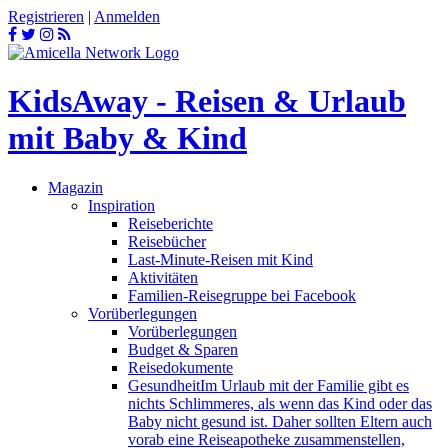
Registrieren
|
Anmelden
KidsAway - Reisen & Urlaub
mit Baby & Kind
Magazin
Inspiration
Reiseberichte
Reisebücher
Last-Minute-Reisen mit Kind
Aktivitäten
Familien-Reisegruppe bei Facebook
Vorüberlegungen
Vorüberlegungen
Budget & Sparen
Reisedokumente
Gesundheit
Im Urlaub mit der Familie gibt es
nichts Schlimmeres, als wenn das Kind oder das
Baby nicht gesund ist. Daher sollten Eltern auch
vorab eine Reiseapotheke zusammenstellen,