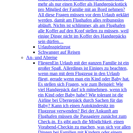
mehr als nur einen Koffer als Handgepäckstück
pro Mitglied der Familie mit an Bord nehmen?
All diese Fragen müssen vor dem Urlaub geklärt
werden, damit am Flughafen alles reibungslos
abläuft. Nichts ist schlimmer, als am Flughafen
alle Koffer auf den Kopf stellen zu müssen, weil
einige Dinge nicht im Koffer des Handgepäcks
sein dürfen…
Urlaubsspielzeug
Schwanger auf Reisen
An- und Abreise
Fliegen
Ein Urlaub mit der ganzen Familie ist ein
großer Spaß. Allerdings ist Einiges zu beachten,
wenn man mit dem Flugzeug in den Urlaub
fliegt, gerade wenn man ein Kind oder Baby hat.
Es stellen sich Fragen, wie zum Beispiel: Wie
viel Handgepäck darf ich mitnehmen, wenn ich
ein Kind oder Baby habe? Wie tolerant ist die
Airline bei Übergepäck durch Sachen für das
Baby? Kann ich einen Autokindersitz im
Flugzeug verwenden? Bei der Ankunft am
Flughafen müssen die Passagiere zunächst zum
Check-in. Es gibt auch die Möglichkeit, einen
Vorabend-Checkin zu machen, was sich vor allen
Dingen bei Familien mit Kindern oder einem