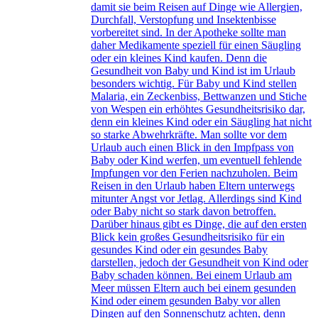
damit sie beim Reisen auf Dinge wie Allergien,
Durchfall, Verstopfung und Insektenbisse
vorbereitet sind. In der Apotheke sollte man
daher Medikamente speziell für einen Säugling
oder ein kleines Kind kaufen. Denn die
Gesundheit von Baby und Kind ist im Urlaub
besonders wichtig. Für Baby und Kind stellen
Malaria, ein Zeckenbiss, Bettwanzen und Stiche
von Wespen ein erhöhtes Gesundheitsrisiko dar,
denn ein kleines Kind oder ein Säugling hat nicht
so starke Abwehrkräfte. Man sollte vor dem
Urlaub auch einen Blick in den Impfpass von
Baby oder Kind werfen, um eventuell fehlende
Impfungen vor den Ferien nachzuholen. Beim
Reisen in den Urlaub haben Eltern unterwegs
mitunter Angst vor Jetlag. Allerdings sind Kind
oder Baby nicht so stark davon betroffen.
Darüber hinaus gibt es Dinge, die auf den ersten
Blick kein großes Gesundheitsrisiko für ein
gesundes Kind oder ein gesundes Baby
darstellen, jedoch der Gesundheit von Kind oder
Baby schaden können. Bei einem Urlaub am
Meer müssen Eltern auch bei einem gesunden
Kind oder einem gesunden Baby vor allen
Dingen auf den Sonnenschutz achten, denn