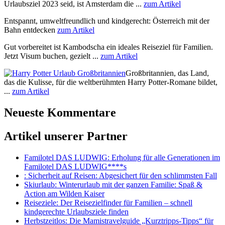
Urlaubsziel 2023 seid, ist Amsterdam die ...
zum Artikel
Entspannt, umweltfreundlich und kindgerecht: Österreich mit der
Bahn entdecken
zum Artikel
Gut vorbereitet ist Kambodscha ein ideales Reiseziel für Familien.
Jetzt Visum buchen, gezielt ...
zum Artikel
Großbritannien, das Land,
das die Kulisse, für die weltberühmten Harry Potter-Romane bildet,
...
zum Artikel
Neueste Kommentare
Artikel unserer Partner
Familotel DAS LUDWIG
: Erholung für alle Generationen im
Familotel DAS LUDWIG****s
: Sicherheit auf Reisen: Abgesichert für den schlimmsten Fall
Skiurlaub
: Winterurlaub mit der ganzen Familie: Spaß &
Action am Wilden Kaiser
Reiseziele
: Der Reisezielfinder für Familien – schnell
kindgerechte Urlaubsziele finden
Herbstzeitlos
: Die Mamistravelguide „Kurztripps-Tipps“ für