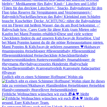
Endlich gibt es einen Schimmer Hoffnung! Wohin pla
Fröhliche Weihnachten wünschen wir euch 🎁🎄💗 bleibt
So entspannt Mama auch mal im Urlaub. Swipe nach l