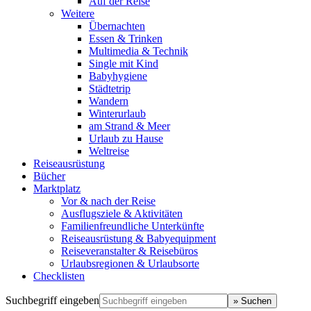
Auf der Reise
Weitere
Übernachten
Essen & Trinken
Multimedia & Technik
Single mit Kind
Babyhygiene
Städtetrip
Wandern
Winterurlaub
am Strand & Meer
Urlaub zu Hause
Weltreise
Reiseausrüstung
Bücher
Marktplatz
Vor & nach der Reise
Ausflugsziele & Aktivitäten
Familienfreundliche Unterkünfte
Reiseausrüstung & Babyequipment
Reiseveranstalter & Reisebüros
Urlaubsregionen & Urlaubsorte
Checklisten
Suchbegriff eingeben
» Suchen