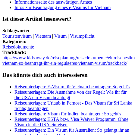
Informationsseite des auswärtigen Amtes
Infos zur Beantragung eines e-Visums für Vietnam
Ist dieser Artikel lesenswert?
Schlagworte:
Touristenvisum
|
Vietnam
|
Visum
|
Visumpflicht
Kategorien:
Reisedokumente
Trackback:
https://www.kidsaway.de/reiseplanung/reisedokumente/einreisebest
vietnam-so-beantragt-ihr-ein-regulaeres-vietnam-visum/trackback/
Das könnte dich auch interessieren
Reiseunterlagen
: E-Visum für Vietnam beantragen: So geht's
Reiseunterlagen
: Die Ausnahme von der Regel: Wie ihr für
die USA ein Visum beantragt
Reiseunterlagen
: Urlaub in Fernost - Das Visum für Sri Lanka
richtig beantragen
Reiseunterlagen
: Visum für Indien beantragen: So geht's!
Reiseunterlagen
: ESTA bzw. Visa-Waiver-Programm: Ohne
Visum in die USA einreisen
Reiseunterlagen
: Ein Visum für Australien: So gelangt ihr an