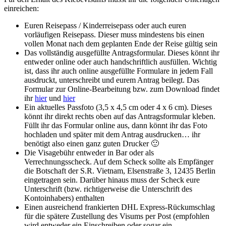
einreichen:
Euren Reisepass / Kinderreisepass oder auch euren
vorläufigen Reisepass. Dieser muss mindestens bis einen
vollen Monat nach dem geplanten Ende der Reise gültig sein
Das vollständig ausgefüllte Antragsformular. Dieses könnt ihr
entweder online oder auch handschriftlich ausfüllen. Wichtig
ist, dass ihr auch online ausgefüllte Formulare in jedem Fall
ausdruckt, unterschreibt und eurem Antrag beilegt. Das
Formular zur Online-Bearbeitung bzw. zum Download findet
ihr
hier
und
hier
Ein aktuelles Passfoto (3,5 x 4,5 cm oder 4 x 6 cm). Dieses
könnt ihr direkt rechts oben auf das Antragsformular kleben.
Füllt ihr das Formular online aus, dann könnt ihr das Foto
hochladen und später mit dem Antrag ausdrucken… ihr
benötigt also einen ganz guten Drucker 🙂
Die Visagebühr entweder in Bar oder als
Verrechnungsscheck. Auf dem Scheck sollte als Empfänger
die Botschaft der S.R. Vietnam, Elsenstraße 3, 12435 Berlin
eingetragen sein. Darüber hinaus muss der Scheck eure
Unterschrift (bzw. richtigerweise die Unterschrift des
Kontoinhabers) enthalten
Einen ausreichend frankierten DHL Express-Rückumschlag
für die spätere Zustellung des Visums per Post (empfohlen
wird entweder ein Einschreiben oder sogar ein