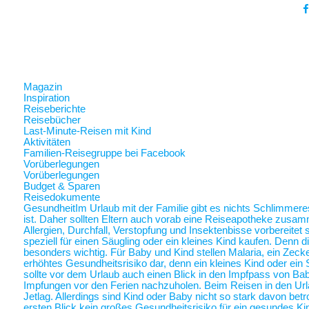
Magazin
Inspiration
Reiseberichte
Reisebücher
Last-Minute-Reisen mit Kind
Aktivitäten
Familien-Reisegruppe bei Facebook
Vorüberlegungen
Vorüberlegungen
Budget & Sparen
Reisedokumente
Gesundheit
Im Urlaub mit der Familie gibt es nichts Schlimmer
ist. Daher sollten Eltern auch vorab eine Reiseapotheke zusam
Allergien, Durchfall, Verstopfung und Insektenbisse vorbereite
speziell für einen Säugling oder ein kleines Kind kaufen. Denn 
besonders wichtig. Für Baby und Kind stellen Malaria, ein Zec
erhöhtes Gesundheitsrisiko dar, denn ein kleines Kind oder ein 
sollte vor dem Urlaub auch einen Blick in den Impfpass von Ba
Impfungen vor den Ferien nachzuholen. Beim Reisen in den Url
Jetlag. Allerdings sind Kind oder Baby nicht so stark davon betr
ersten Blick kein großes Gesundheitsrisiko für ein gesundes Ki