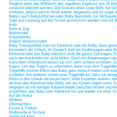
Fluglinie dann das Mitführen des regulären Gepäcks von 20 Ki
zunächst platziert werden. Der Einsatz eines Loop Belts hat sic
verboten, jedoch wird er heute wieder eingesetzt und ist sogar
Babys auch Babykörbchen oder Baby Bassinets zur Verfügung
Start und Landung auf den Schoß genommen werden und mit 
Auto
Bahn & Zug
Wohnmobil
Kreuzfahrten
Andere Verkehrsmittel
Baby-Transport
Hat man ein Kleinkind oder ein Baby, dann gestalt
besonders der Urlaub. Im Gepäck darf ein Kinderwagen oder Bugg
Kleinkind oder das Baby natürlich nicht die ganze Zeit tragen. 
auch der Autokindersitz nicht fehlen. Doch ein Kinderwagen oder
manchem Untergrund lassen sie sich sehr schwer schieben. Da 
tragen. Um das Tragen zu erleichtern, kann man eine Tragehilf
Tragehilfe können Eltern das Baby ganz einfach tragen und m
schieben. Ein weiterer Vorteil einer Tragehilfe ist, dass sie we
Reise in den Urlaub verstauen lässt. Viele Experten meinen, das
da man das Kleinkind oder Baby nah am Körper tragen kann.
hingegen ist mit weniger Körperkontakt zwischen Mutter und Kl
empfohlen, das Baby oder Kleinkind hin und wieder mit einer Tra
Auf der Reise
Weitere
Übernachten
Essen & Trinken
Multimedia & Technik
Single mit Kind