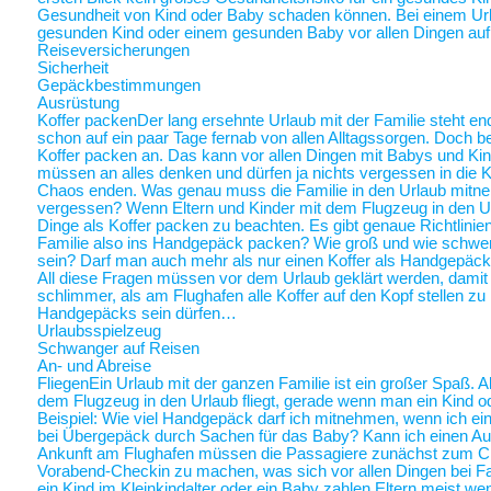
Gesundheit von Kind oder Baby schaden können. Bei einem Ur
gesunden Kind oder einem gesunden Baby vor allen Dingen au
Reiseversicherungen
Sicherheit
Gepäckbestimmungen
Ausrüstung
Koffer packen
Der lang ersehnte Urlaub mit der Familie steht end
schon auf ein paar Tage fernab von allen Alltagssorgen. Doch be
Koffer packen an. Das kann vor allen Dingen mit Babys und Kin
müssen an alles denken und dürfen ja nichts vergessen in die K
Chaos enden. Was genau muss die Familie in den Urlaub mitne
vergessen? Wenn Eltern und Kinder mit dem Flugzeug in den Ur
Dinge als Koffer packen zu beachten. Es gibt genaue Richtlinie
Familie also ins Handgepäck packen? Wie groß und wie schwer 
sein? Darf man auch mehr als nur einen Koffer als Handgepäck
All diese Fragen müssen vor dem Urlaub geklärt werden, damit a
schlimmer, als am Flughafen alle Koffer auf den Kopf stellen zu
Handgepäcks sein dürfen…
Urlaubsspielzeug
Schwanger auf Reisen
An- und Abreise
Fliegen
Ein Urlaub mit der ganzen Familie ist ein großer Spaß. A
dem Flugzeug in den Urlaub fliegt, gerade wenn man ein Kind o
Beispiel: Wie viel Handgepäck darf ich mitnehmen, wenn ich ein 
bei Übergepäck durch Sachen für das Baby? Kann ich einen Au
Ankunft am Flughafen müssen die Passagiere zunächst zum Chec
Vorabend-Checkin zu machen, was sich vor allen Dingen bei Fa
ein Kind im Kleinkindalter oder ein Baby zahlen Eltern meist weni