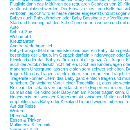
Fluglinie dann das Mitführen des regulären Gepäcks von 20 Ki
zunächst platziert werden. Der Einsatz eines Loop Belts hat sic
verboten, jedoch wird er heute wieder eingesetzt und ist sogar
Babys auch Babykörbchen oder Baby Bassinets zur Verfügung
Start und Landung auf den Schoß genommen werden und mit 
Auto
Bahn & Zug
Wohnmobil
Kreuzfahrten
Andere Verkehrsmittel
Baby-Transport
Hat man ein Kleinkind oder ein Baby, dann gestalt
besonders der Urlaub. Im Gepäck darf ein Kinderwagen oder Bugg
Kleinkind oder das Baby natürlich nicht die ganze Zeit tragen. 
auch der Autokindersitz nicht fehlen. Doch ein Kinderwagen oder
manchem Untergrund lassen sie sich sehr schwer schieben. Da 
tragen. Um das Tragen zu erleichtern, kann man eine Tragehilf
Tragehilfe können Eltern das Baby ganz einfach tragen und m
schieben. Ein weiterer Vorteil einer Tragehilfe ist, dass sie we
Reise in den Urlaub verstauen lässt. Viele Experten meinen, das
da man das Kleinkind oder Baby nah am Körper tragen kann.
hingegen ist mit weniger Körperkontakt zwischen Mutter und Kl
empfohlen, das Baby oder Kleinkind hin und wieder mit einer Tra
Auf der Reise
Weitere
Übernachten
Essen & Trinken
Multimedia & Technik
Single mit Kind