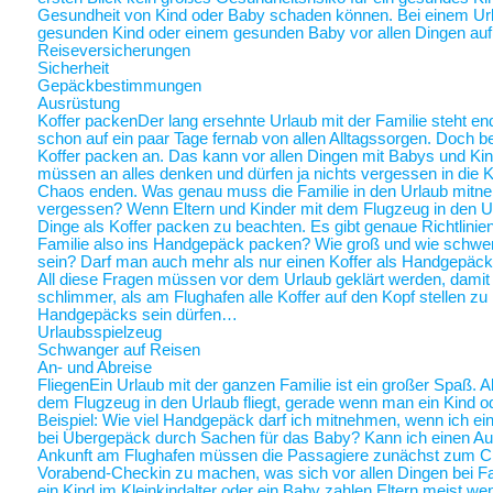
Gesundheit von Kind oder Baby schaden können. Bei einem Ur
gesunden Kind oder einem gesunden Baby vor allen Dingen au
Reiseversicherungen
Sicherheit
Gepäckbestimmungen
Ausrüstung
Koffer packen
Der lang ersehnte Urlaub mit der Familie steht end
schon auf ein paar Tage fernab von allen Alltagssorgen. Doch be
Koffer packen an. Das kann vor allen Dingen mit Babys und Kin
müssen an alles denken und dürfen ja nichts vergessen in die K
Chaos enden. Was genau muss die Familie in den Urlaub mitne
vergessen? Wenn Eltern und Kinder mit dem Flugzeug in den Ur
Dinge als Koffer packen zu beachten. Es gibt genaue Richtlinie
Familie also ins Handgepäck packen? Wie groß und wie schwer 
sein? Darf man auch mehr als nur einen Koffer als Handgepäck
All diese Fragen müssen vor dem Urlaub geklärt werden, damit a
schlimmer, als am Flughafen alle Koffer auf den Kopf stellen zu
Handgepäcks sein dürfen…
Urlaubsspielzeug
Schwanger auf Reisen
An- und Abreise
Fliegen
Ein Urlaub mit der ganzen Familie ist ein großer Spaß. A
dem Flugzeug in den Urlaub fliegt, gerade wenn man ein Kind o
Beispiel: Wie viel Handgepäck darf ich mitnehmen, wenn ich ein 
bei Übergepäck durch Sachen für das Baby? Kann ich einen Au
Ankunft am Flughafen müssen die Passagiere zunächst zum Chec
Vorabend-Checkin zu machen, was sich vor allen Dingen bei Fa
ein Kind im Kleinkindalter oder ein Baby zahlen Eltern meist weni