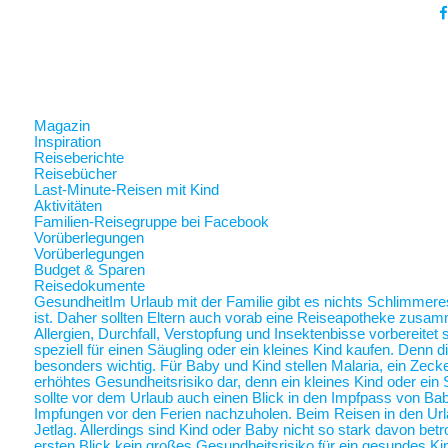
Magazin
Inspiration
Reiseberichte
Reisebücher
Last-Minute-Reisen mit Kind
Aktivitäten
Familien-Reisegruppe bei Facebook
Vorüberlegungen
Vorüberlegungen
Budget & Sparen
Reisedokumente
Gesundheit
Im Urlaub mit der Familie gibt es nichts Schlimmer
ist. Daher sollten Eltern auch vorab eine Reiseapotheke zusam
Allergien, Durchfall, Verstopfung und Insektenbisse vorbereite
speziell für einen Säugling oder ein kleines Kind kaufen. Denn 
besonders wichtig. Für Baby und Kind stellen Malaria, ein Zec
erhöhtes Gesundheitsrisiko dar, denn ein kleines Kind oder ein 
sollte vor dem Urlaub auch einen Blick in den Impfpass von Ba
Impfungen vor den Ferien nachzuholen. Beim Reisen in den Url
Jetlag. Allerdings sind Kind oder Baby nicht so stark davon betr
ersten Blick kein großes Gesundheitsrisiko für ein gesundes Ki