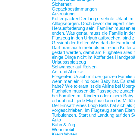
Sicherheit
Gepäckbestimmungen
Ausrüstung
Koffer packen
Der lang ersehnte Urlaub mit
Alltagssorgen. Doch bevor der eigentliche
Herausforderung sein. Familien müssen an 
enden. Was genau muss die Familie in de
Flugzeug in den Urlaub aufbrechen, sind z
Gewicht der Koffer. Was darf die Familie
Darf man auch mehr als nur einen Koffer 
geklärt werden, damit am Flughafen alles r
einige Dinge nicht im Koffer des Handgep
Urlaubsspielzeug
Schwanger auf Reisen
An- und Abreise
Fliegen
Ein Urlaub mit der ganzen Familie i
wenn man ein Kind oder Baby hat. Es stel
habe? Wie tolerant ist die Airline bei Üb
Flughafen müssen die Passagiere zunächst
bei Familien mit Kindern oder einem Baby an
erlaubt nicht jede Fluglinie dann das Mit
Der Einsatz eines Loop Belts hat sich als 
vorgeschrieben. Im Flugzeug stehen Elt
Turbulenzen, Start und Landung auf de
Auto
Bahn & Zug
Wohnmobil
Kreuzfahrten