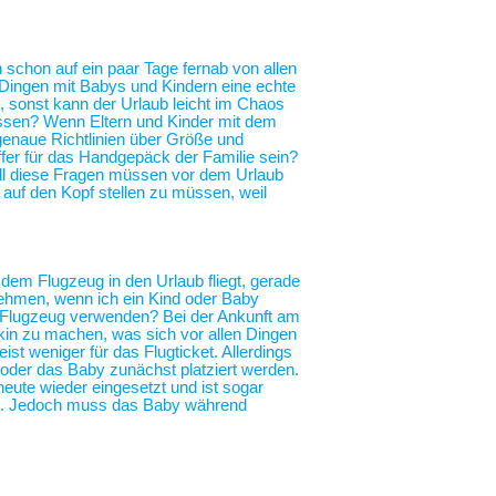
h schon auf ein paar Tage fernab von allen
n Dingen mit Babys und Kindern eine echte
, sonst kann der Urlaub leicht im Chaos
essen? Wenn Eltern und Kinder mit dem
genaue Richtlinien über Größe und
fer für das Handgepäck der Familie sein?
All diese Fragen müssen vor dem Urlaub
r auf den Kopf stellen zu müssen, weil
 dem Flugzeug in den Urlaub fliegt, gerade
nehmen, wenn ich ein Kind oder Baby
im Flugzeug verwenden? Bei der Ankunft am
in zu machen, was sich vor allen Dingen
ist weniger für das Flugticket. Allerdings
 oder das Baby zunächst platziert werden.
heute wieder eingesetzt und ist sogar
ng. Jedoch muss das Baby während