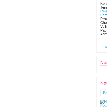
Kers
Jen
Rei
Fami
Prax
Chec
Voll
Pack
Adr
me
Ne
Neu
Be