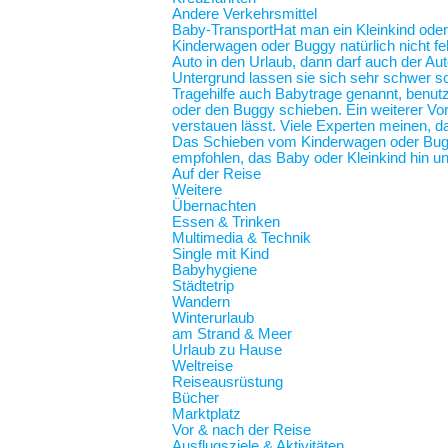
Andere Verkehrsmittel
Baby-Transport
Hat man ein Kleinkind oder
Kinderwagen oder Buggy natürlich nicht feh
Auto in den Urlaub, dann darf auch der Au
Untergrund lassen sie sich sehr schwer sc
Tragehilfe auch Babytrage genannt, benut
oder den Buggy schieben. Ein weiterer Vort
verstauen lässt. Viele Experten meinen, d
Das Schieben vom Kinderwagen oder Buggy
empfohlen, das Baby oder Kleinkind hin und
Auf der Reise
Weitere
Übernachten
Essen & Trinken
Multimedia & Technik
Single mit Kind
Babyhygiene
Städtetrip
Wandern
Winterurlaub
am Strand & Meer
Urlaub zu Hause
Weltreise
Reiseausrüstung
Bücher
Marktplatz
Vor & nach der Reise
Ausflugsziele & Aktivitäten