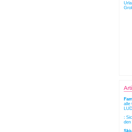
Art
Fam
alle
LUD
: Si
den 
Ski