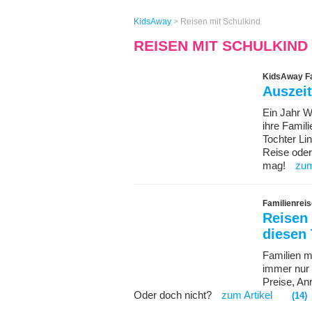
KidsAway
>
Reisen mit Schulkind
REISEN MIT SCHULKIND
KidsAway Fa
Auszeit
Ein Jahr W
ihre Famil
Tochter Lin
Reise oder
mag!
zum
Familienrei
Reisen 
diesen 
Familien m
immer nur 
Preise, An
Oder doch nicht?
zum Artikel
(14)