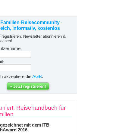
 Familien-Reisecommunity -
freich, informativ, kostenlos
t registrieren, Newsletter abonnieren &
achen!
utzername:
l:
ch akzeptiere die
AGB
.
miert: Reisehandbuch für
ilien
gezeichnet mit dem ITB
hAward 2016