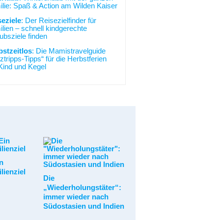
lie: Spaß & Action am Wilden Kaiser
seziele
: Der Reisezielfinder für
lien – schnell kindgerechte
ubsziele finden
bstzeitlos
: Die Mamistravelguide
ztripps-Tipps“ für die Herbstferien
Kind und Kegel
n
lienziel
Die
„Wiederholungstäter“:
immer wieder nach
Südostasien und Indien