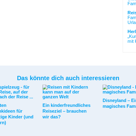
Fami
Rei
Fami
Urla
Her
„Kur
mit 
Das könnte dich auch interessieren
Disneyland – Ei
sten
Ein kinderfreundliches
magisches Fami
kideen für
Reiseziel – brauchen
tige Kinder (und
wir das?
ern)