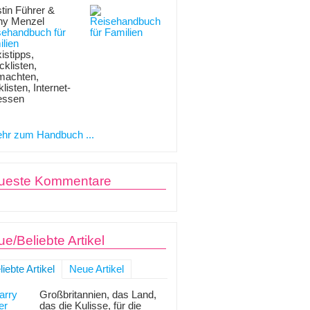
tin Führer &
ny Menzel
sehandbuch für
lien
istipps,
klisten,
machten,
listen, Internet-
essen
hr zum Handbuch ...
ueste Kommentare
e/Beliebte Artikel
liebte Artikel
Neue Artikel
Großbritannien, das Land,
das die Kulisse, für die