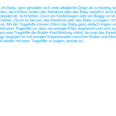
 ein Baby, dann gestalten sich viele alltägliche Dinge als schwierig,
len, denn Eltern wollen das Kleinkind oder das Baby natürlich nicht 
tokindersitz nicht fehlen. Doch ein Kinderwagen oder ein Buggy ist 
hieben. Da ist es besser, das Kleinkind oder das Baby zu tragen. U
zen. Mit der Tragehilfe können Eltern das Baby ganz einfach tragen
eil einer Tragehilfe ist, dass sie weniger Platz wegnimmt und sich s
ass eine Tragehilfe die Mutter-Kind-Bindung stärkt, da man das Klei
 hingegen ist mit weniger Körperkontakt zwischen Mutter und Klei
 wieder mit einer Tragehilfe zu tragen, anstatt es…