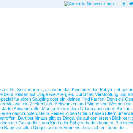
 es nichts Schlimmeres, als wenn das Kind oder das Baby nicht gesund
beim Reisen auf Dinge wie Allergien, Durchfall, Verstopfung und Inse
ziell für einen Säugling oder ein kleines Kind kaufen. Denn die Ges
len Malaria, ein Zeckenbiss, Bettwanzen und Stiche von Wespen ein 
so starke Abwehrkräfte. Man sollte vor dem Urlaub auch einen Blick i
erien nachzuholen. Beim Reisen in den Urlaub haben Eltern unterwegs
etroffen. Darüber hinaus gibt es Dinge, die auf den ersten Blick kei
 jedoch der Gesundheit von Kind oder Baby schaden können. Bei ein
n Baby vor allen Dingen auf den Sonnenschutz achten, denn die…