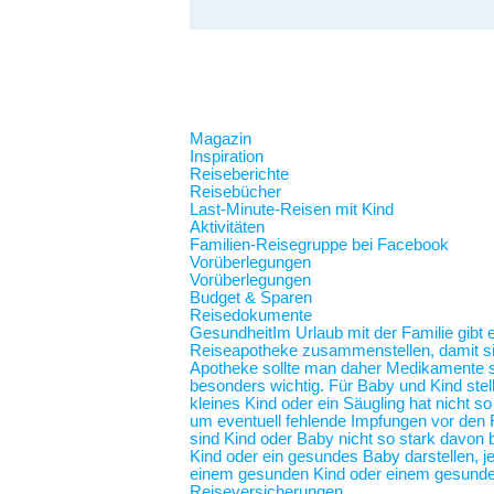
Magazin
Inspiration
Reiseberichte
Reisebücher
Last-Minute-Reisen mit Kind
Aktivitäten
Familien-Reisegruppe bei Facebook
Vorüberlegungen
Vorüberlegungen
Budget & Sparen
Reisedokumente
Gesundheit
Im Urlaub mit der Familie gibt
Reiseapotheke zusammenstellen, damit sie 
Apotheke sollte man daher Medikamente spe
besonders wichtig. Für Baby und Kind stel
kleines Kind oder ein Säugling hat nicht 
um eventuell fehlende Impfungen vor den F
sind Kind oder Baby nicht so stark davon b
Kind oder ein gesundes Baby darstellen,
einem gesunden Kind oder einem gesunde
Reiseversicherungen