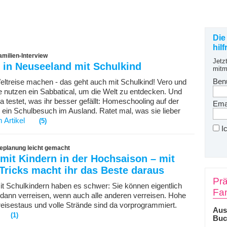
Die
hil
milien-Interview
Jetz
 in Neuseeland mit Schulkind
mitm
Ben
eltreise machen - das geht auch mit Schulkind! Vero und
ie nutzen ein Sabbatical, um die Welt zu entdecken. Und
a testet, was ihr besser gefällt: Homeschooling auf der
Emai
 ein Schulbesuch im Ausland. Ratet mal, was sie lieber
 Artikel
(5)
I
seplanung leicht gemacht
mit Kindern in der Hochsaison – mit
Tricks macht ihr das Beste daraus
Prä
it Schulkindern haben es schwer: Sie können eigentlich
Fam
dann verreisen, wenn auch alle anderen verreisen. Hohe
reisestaus und volle Strände sind da vorprogrammiert.
Aus
(1)
Buc