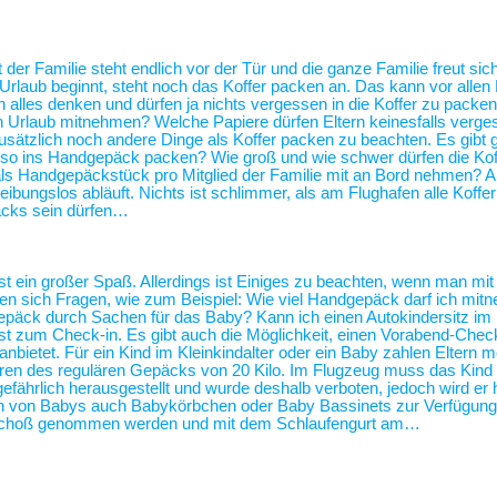
 der Familie steht endlich vor der Tür und die ganze Familie freut sic
 Urlaub beginnt, steht noch das Koffer packen an. Das kann vor alle
alles denken und dürfen ja nichts vergessen in die Koffer zu packen
n Urlaub mitnehmen? Welche Papiere dürfen Eltern keinesfalls verg
usätzlich noch andere Dinge als Koffer packen zu beachten. Es gibt 
 also ins Handgepäck packen? Wie groß und wie schwer dürfen die Kof
als Handgepäckstück pro Mitglied der Familie mit an Bord nehmen? 
eibungslos abläuft. Nichts ist schlimmer, als am Flughafen alle Koffe
äcks sein dürfen…
st ein großer Spaß. Allerdings ist Einiges zu beachten, wenn man mit
len sich Fragen, wie zum Beispiel: Wie viel Handgepäck darf ich mit
ergepäck durch Sachen für das Baby? Kann ich einen Autokindersitz 
 zum Check-in. Es gibt auch die Möglichkeit, einen Vorabend-Check
bietet. Für ein Kind im Kleinkindalter oder ein Baby zahlen Eltern me
führen des regulären Gepäcks von 20 Kilo. Im Flugzeug muss das Kind
gefährlich herausgestellt und wurde deshalb verboten, jedoch wird er 
ern von Babys auch Babykörbchen oder Baby Bassinets zur Verfügu
n Schoß genommen werden und mit dem Schlaufengurt am…