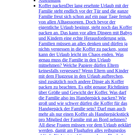
Ausrüstung
Koffer packen
Der lang ersehnte Urlaub mit der
Familie steht endlich vor der Tür und die ganze
Familie freut sich schon auf ein paar Tage fernab
von allen Alltagssorgen. Doch bevor der
eigentliche Urlaub beginnt, steht noch das Koffer
packen an. Das kann vor allen Dingen mit Babys
und Kindern eine echte Herausforderung sein.
Familien müssen an alles denken und dürfen ja
nichts vergessen in die Koffer zu packen, sonst
kann der Urlaub leicht im Chaos enden. Was
genau muss die Familie in den Urlaub
mitnehmen? Welche Papiere dürfen Eltern
keinesfalls vergessen? Wenn Eltern und Kinder
mit dem Flugzeug in den Urlaub aufbrechen,
sind zusätzlich noch andere Dinge als Koffer
packen zu beachten. Es gibt genaue Richtlinien
über Größe und Gewicht der Koffer. Was darf
die Familie also ins Handgepäck packen? Wie
groß und wie schwer dürfen die Koffer für das
Handgepäck der Familie sein? Darf man auch
mehr als nur einen Koffer als Handgepäckstück
pro Mitglied der Familie mit an Bord nehmen?
All diese Fragen müssen vor dem Urlaub geklärt
werden, damit am Flughafen alles reibungslos