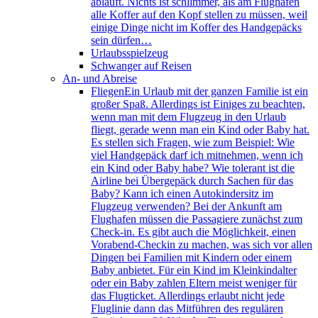
abläuft. Nichts ist schlimmer, als am Flughafen
alle Koffer auf den Kopf stellen zu müssen, weil
einige Dinge nicht im Koffer des Handgepäcks
sein dürfen…
Urlaubsspielzeug
Schwanger auf Reisen
An- und Abreise
Fliegen
Ein Urlaub mit der ganzen Familie ist ein
großer Spaß. Allerdings ist Einiges zu beachten,
wenn man mit dem Flugzeug in den Urlaub
fliegt, gerade wenn man ein Kind oder Baby hat.
Es stellen sich Fragen, wie zum Beispiel: Wie
viel Handgepäck darf ich mitnehmen, wenn ich
ein Kind oder Baby habe? Wie tolerant ist die
Airline bei Übergepäck durch Sachen für das
Baby? Kann ich einen Autokindersitz im
Flugzeug verwenden? Bei der Ankunft am
Flughafen müssen die Passagiere zunächst zum
Check-in. Es gibt auch die Möglichkeit, einen
Vorabend-Checkin zu machen, was sich vor allen
Dingen bei Familien mit Kindern oder einem
Baby anbietet. Für ein Kind im Kleinkindalter
oder ein Baby zahlen Eltern meist weniger für
das Flugticket. Allerdings erlaubt nicht jede
Fluglinie dann das Mitführen des regulären