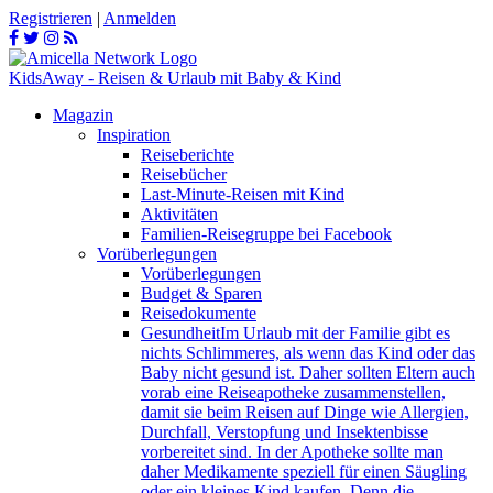
Registrieren
|
Anmelden
KidsAway - Reisen & Urlaub mit Baby & Kind
Magazin
Inspiration
Reiseberichte
Reisebücher
Last-Minute-Reisen mit Kind
Aktivitäten
Familien-Reisegruppe bei Facebook
Vorüberlegungen
Vorüberlegungen
Budget & Sparen
Reisedokumente
Gesundheit
Im Urlaub mit der Familie gibt es
nichts Schlimmeres, als wenn das Kind oder das
Baby nicht gesund ist. Daher sollten Eltern auch
vorab eine Reiseapotheke zusammenstellen,
damit sie beim Reisen auf Dinge wie Allergien,
Durchfall, Verstopfung und Insektenbisse
vorbereitet sind. In der Apotheke sollte man
daher Medikamente speziell für einen Säugling
oder ein kleines Kind kaufen. Denn die