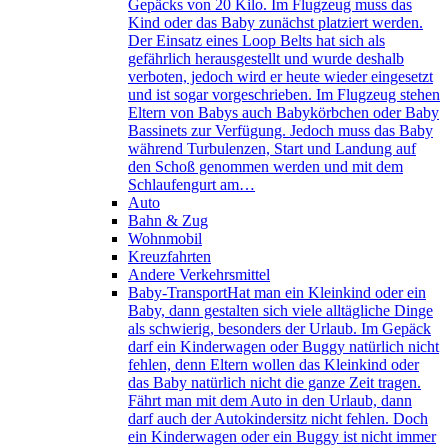
Gepäcks von 20 Kilo. Im Flugzeug muss das
Kind oder das Baby zunächst platziert werden.
Der Einsatz eines Loop Belts hat sich als
gefährlich herausgestellt und wurde deshalb
verboten, jedoch wird er heute wieder eingesetzt
und ist sogar vorgeschrieben. Im Flugzeug stehen
Eltern von Babys auch Babykörbchen oder Baby
Bassinets zur Verfügung. Jedoch muss das Baby
während Turbulenzen, Start und Landung auf
den Schoß genommen werden und mit dem
Schlaufengurt am…
Auto
Bahn & Zug
Wohnmobil
Kreuzfahrten
Andere Verkehrsmittel
Baby-Transport
Hat man ein Kleinkind oder ein
Baby, dann gestalten sich viele alltägliche Dinge
als schwierig, besonders der Urlaub. Im Gepäck
darf ein Kinderwagen oder Buggy natürlich nicht
fehlen, denn Eltern wollen das Kleinkind oder
das Baby natürlich nicht die ganze Zeit tragen.
Fährt man mit dem Auto in den Urlaub, dann
darf auch der Autokindersitz nicht fehlen. Doch
ein Kinderwagen oder ein Buggy ist nicht immer