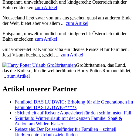
Entspannt, umweltfreundlich und kindgerecht: Österreich mit der
Bahn entdecken
zum Artikel
Neuseeland liegt zwar von uns aus gesehen quasi am anderen Ende
der Welt, bietet aber vor allem ...
zum Artikel
Entspannt, umweltfreundlich und kindgerecht: Österreich mit der
Bahn entdecken
zum Artikel
Gut vorbereitet ist Kambodscha ein ideales Reiseziel für Familien.
Jetzt Visum buchen, gezielt ...
zum Artikel
Großbritannien, das Land,
das die Kulisse, für die weltberühmten Harry Potter-Romane bildet,
...
zum Artikel
Artikel unserer Partner
Familotel DAS LUDWIG
: Erholung für alle Generationen im
Familotel DAS LUDWIG****s
: Sicherheit auf Reisen: Abgesichert für den schlimmsten Fall
Skiurlaub
: Winterurlaub mit der ganzen Familie: Spaß &
Action am Wilden Kaiser
Reiseziele
: Der Reisezielfinder für Familien – schnell
kindgerechte Urlaubsziele finden