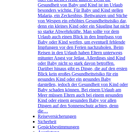
Gesundheit von Baby und Kind ist im Urlaub
besonders wichtig. Für Baby und Kind stellen
Malaria, ein Zeckenbiss, Bettwanzen und Stiche
von Wespen ein erhöhtes Gesundheitsrisiko dar,
denn ein kleines Kind oder ein Säugling hat nicht
so starke Abwehrkräfte. Man sollte vor dem
Urlaub auch einen Blick in den Impfpass von
Baby oder Kind werfen, um eventuell fehlende
Impfungen vor den Ferien nachzuholen. Beim
Reisen in den Urlaub haben Eltern unterwegs
mitunter Angst vor Jetlag. Allerdings sind Kind
oder Baby nicht so stark davon betroffen.
Darüber hinaus gibt es Dinge, die auf den ersten
Blick kein großes Gesundheitsrisiko für ein
gesundes Kind oder ein gesundes Baby
darstellen, jedoch der Gesundheit von Kind oder
Baby schaden können. Bei einem Urlaub am
Meer müssen Eltern auch bei einem gesunden
Kind oder einem gesunden Baby vor allen
Dingen auf den Sonnenschutz achten, denn
die…
Reiseversicherungen
Sicherheit
Gepäckbestimmungen