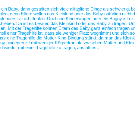
 ein Baby, dann gestalten sich viele alltägliche Dinge als schwierig,
len, denn Eltern wollen das Kleinkind oder das Baby natürlich nicht 
tokindersitz nicht fehlen. Doch ein Kinderwagen oder ein Buggy ist 
hieben. Da ist es besser, das Kleinkind oder das Baby zu tragen. U
zen. Mit der Tragehilfe können Eltern das Baby ganz einfach tragen
eil einer Tragehilfe ist, dass sie weniger Platz wegnimmt und sich s
ass eine Tragehilfe die Mutter-Kind-Bindung stärkt, da man das Klei
 hingegen ist mit weniger Körperkontakt zwischen Mutter und Klei
 wieder mit einer Tragehilfe zu tragen, anstatt es…