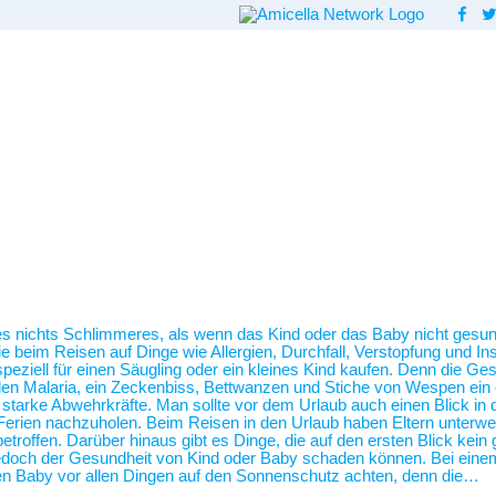
 es nichts Schlimmeres, als wenn das Kind oder das Baby nicht gesund
beim Reisen auf Dinge wie Allergien, Durchfall, Verstopfung und Inse
ziell für einen Säugling oder ein kleines Kind kaufen. Denn die Ges
len Malaria, ein Zeckenbiss, Bettwanzen und Stiche von Wespen ein 
so starke Abwehrkräfte. Man sollte vor dem Urlaub auch einen Blick i
erien nachzuholen. Beim Reisen in den Urlaub haben Eltern unterwegs
etroffen. Darüber hinaus gibt es Dinge, die auf den ersten Blick kei
 jedoch der Gesundheit von Kind oder Baby schaden können. Bei ein
n Baby vor allen Dingen auf den Sonnenschutz achten, denn die…