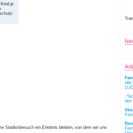
 Kind je
m
nschutz
Tran
Ne
Art
Fam
alle
LUD
: Si
den 
Ski
Fami
Rei
me Stadionbesuch ein Erlebnis bleiben, von dem wir uns
Fami