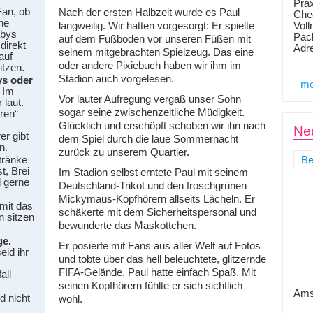
Prax
an, ob
Nach der ersten Halbzeit wurde es Paul
Chec
ene
langweilig. Wir hatten vorgesorgt: Er spielte
Voll
abys
Pack
auf dem Fußboden vor unseren Füßen mit
 direkt
Adr
seinem mitgebrachten Spielzeug. Das eine
auf
oder andere Pixiebuch haben wir ihm im
tzen.
Stadion auch vorgelesen.
ys oder
me
 Im
Vor lauter Aufregung vergaß unser Sohn
 laut.
sogar seine zwischenzeitliche Müdigkeit.
ren“
Glücklich und erschöpft schoben wir ihn nach
Neu
r gibt
dem Spiel durch die laue Sommernacht
n.
zurück zu unserem Quartier.
ränke
Be
t, Brei
Im Stadion selbst erntete Paul mit seinem
 gerne
Deutschland-Trikot und den froschgrünen
Mickymaus-Kopfhörern allseits Lächeln. Er
it das
schäkerte mit dem Sicherheitspersonal und
 sitzen
bewunderte das Maskottchen.
ge.
Er posierte mit Fans aus aller Welt auf Fotos
eid ihr
und tobte über das hell beleuchtete, glitzernde
FIFA-Gelände. Paul hatte einfach Spaß. Mit
all
seinen Kopfhörern fühlte er sich sichtlich
Ams
d nicht
wohl.