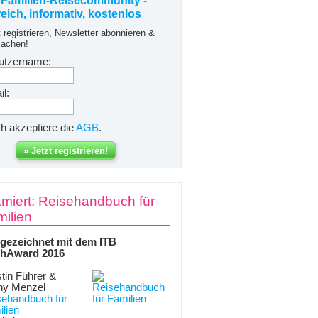
 Familien-Reisecommunity -
freich, informativ, kostenlos
t registrieren, Newsletter abonnieren &
achen!
utzername:
l:
ch akzeptiere die
AGB
.
miert: Reisehandbuch für
ilien
gezeichnet mit dem ITB
hAward 2016
tin Führer &
ny Menzel
sehandbuch für
lien