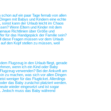
h schon auf ein paar Tage fernab von allen
n Dingen mit Babys und Kindern eine echte
, sonst kann der Urlaub leicht im Chaos
essen? Wenn Eltern und Kinder mit dem
genaue Richtlinien über Größe und
fer für das Handgepäck der Familie sein?
All diese Fragen müssen vor dem Urlaub
r auf den Kopf stellen zu müssen, weil
 dem Flugzeug in den Urlaub fliegt, gerade
nehmen, wenn ich ein Kind oder Baby
im Flugzeug verwenden? Bei der Ankunft am
in zu machen, was sich vor allen Dingen
ist weniger für das Flugticket. Allerdings
 oder das Baby zunächst platziert werden.
heute wieder eingesetzt und ist sogar
ng. Jedoch muss das Baby während