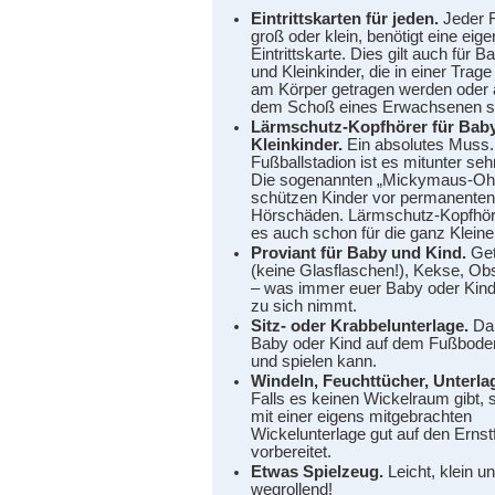
Eintrittskarten für jeden.
Jeder F
groß oder klein, benötigt eine eig
Eintrittskarte. Dies gilt auch für B
und Kleinkinder, die in einer Trage
am Körper getragen werden oder 
dem Schoß eines Erwachsenen si
Lärmschutz-Kopfhörer für Bab
Kleinkinder.
Ein absolutes Muss.
Fußballstadion ist es mitunter sehr
Die sogenannten „Mickymaus-Oh
schützen Kinder vor permanenten
Hörschäden. Lärmschutz-Kopfhöre
es auch schon für die ganz Kleine
Proviant für Baby und Kind.
Get
(keine Glasflaschen!), Kekse, Obs
– was immer euer Baby oder Kind
zu sich nimmt.
Sitz- oder Krabbelunterlage.
Dam
Baby oder Kind auf dem Fußboden
und spielen kann.
Windeln, Feuchttücher, Unterla
Falls es keinen Wickelraum gibt, s
mit einer eigens mitgebrachten
Wickelunterlage gut auf den Ernstf
vorbereitet.
Etwas Spielzeug.
Leicht, klein un
wegrollend!