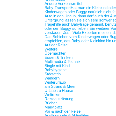
Andere Verkehrsmittel
Baby-Transport
Hat man ein Kleinkind oder
Kinderwagen oder Buggy natürlich nicht feh
Auto in den Urlaub, dann darf auch der Au
Untergrund lassen sie sich sehr schwer sc
Tragehilfe auch Babytrage genannt, benut
oder den Buggy schieben. Ein weiterer Vort
verstauen lässt. Viele Experten meinen, d
Das Schieben vom Kinderwagen oder Buggy
empfohlen, das Baby oder Kleinkind hin und
Auf der Reise
Weitere
Übernachten
Essen & Trinken
Multimedia & Technik
Single mit Kind
Babyhygiene
Städtetrip
Wandern
Winterurlaub
am Strand & Meer
Urlaub zu Hause
Weltreise
Reiseausrüstung
Bücher
Marktplatz
Vor & nach der Reise
Ausflugsziele & Aktivitäten