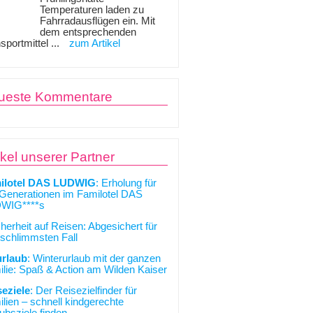
Temperaturen laden zu
Fahrradausflügen ein. Mit
dem entsprechenden
sportmittel ...
zum Artikel
ueste Kommentare
ikel unserer Partner
ilotel DAS LUDWIG
: Erholung für
 Generationen im Familotel DAS
WIG****s
cherheit auf Reisen: Abgesichert für
schlimmsten Fall
urlaub
: Winterurlaub mit der ganzen
lie: Spaß & Action am Wilden Kaiser
seziele
: Der Reisezielfinder für
lien – schnell kindgerechte