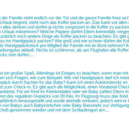
 der Familie steht endlich vor der Tür und die ganze Familie freut sic
 Urlaub beginnt, steht noch das Koffer packen an. Das kann vor alle
alles denken und dürfen ja nichts vergessen in die Koffer zu packen
n Urlaub mitnehmen? Welche Papiere dürfen Eltern keinesfalls verg
usätzlich noch andere Dinge als Koffer packen zu beachten. Es gibt 
 also ins Handgepäck packen? Wie groß und wie schwer dürfen die Kof
als Handgepäckstück pro Mitglied der Familie mit an Bord nehmen? 
eibungslos abläuft. Nichts ist schlimmer, als am Flughafen alle Koffe
äcks sein dürfen…
st ein großer Spaß. Allerdings ist Einiges zu beachten, wenn man mit
len sich Fragen, wie zum Beispiel: Wie viel Handgepäck darf ich mit
ergepäck durch Sachen für das Baby? Kann ich einen Autokindersitz 
 zum Check-in. Es gibt auch die Möglichkeit, einen Vorabend-Check
bietet. Für ein Kind im Kleinkindalter oder ein Baby zahlen Eltern me
führen des regulären Gepäcks von 20 Kilo. Im Flugzeug muss das Kind
gefährlich herausgestellt und wurde deshalb verboten, jedoch wird er 
ern von Babys auch Babykörbchen oder Baby Bassinets zur Verfügu
n Schoß genommen werden und mit dem Schlaufengurt am…