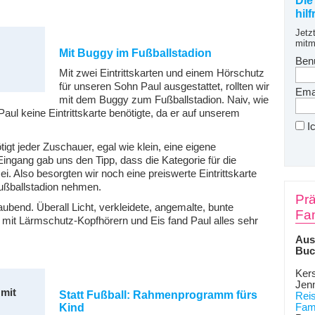
Die
hil
Jetz
mitm
Mit Buggy im Fußballstadion
Ben
Mit zwei Eintrittskarten und einem Hörschutz
für unseren Sohn Paul ausgestattet, rollten wir
Emai
mit dem Buggy zum Fußballstadion. Naiv, wie
aul keine Eintrittskarte benötigte, da er auf unserem
I
ötigt jeder Zuschauer, egal wie klein, eine eigene
 Eingang gab uns den Tipp, dass die Kategorie für die
sei. Also besorgten wir noch eine preiswerte Eintrittskarte
Fußballstadion nehmen.
Prä
bend. Überall Licht, verkleidete, angemalte, bunte
Fam
it Lärmschutz-Kopfhörern und Eis fand Paul alles sehr
Aus
Buc
Kers
Jen
 mit
Statt Fußball: Rahmenprogramm fürs
Rei
Kind
Fami