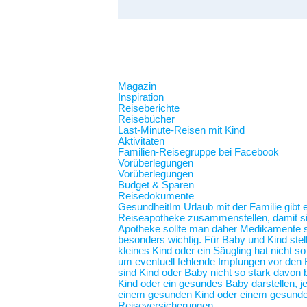
Magazin
Inspiration
Reiseberichte
Reisebücher
Last-Minute-Reisen mit Kind
Aktivitäten
Familien-Reisegruppe bei Facebook
Vorüberlegungen
Vorüberlegungen
Budget & Sparen
Reisedokumente
Gesundheit
Im Urlaub mit der Familie gibt
Reiseapotheke zusammenstellen, damit sie 
Apotheke sollte man daher Medikamente spe
besonders wichtig. Für Baby und Kind stel
kleines Kind oder ein Säugling hat nicht 
um eventuell fehlende Impfungen vor den F
sind Kind oder Baby nicht so stark davon b
Kind oder ein gesundes Baby darstellen,
einem gesunden Kind oder einem gesunde
Reiseversicherungen