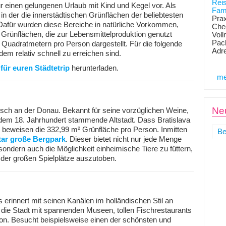
Rei
ür einen gelungenen Urlaub mit Kind und Kegel vor. Als
Fami
, in der die innerstädtischen Grünflächen der beliebtesten
Prax
. Dafür wurden diese Bereiche in natürliche Vorkommen,
Chec
rünflächen, die zur Lebensmittelproduktion genutzt
Voll
Pack
n Quadratmetern pro Person dargestellt. Für die folgende
Adr
em relativ schnell zu erreichen sind.
für euren Städtetrip
herunterladen.
me
Neu
isch an der Donau. Bekannt für seine vorzüglichen Weine,
 dem 18. Jahrhundert stammende Altstadt. Dass Bratislava
, beweisen die 332,99 m² Grünfläche pro Person. Inmitten
Be
tar große Bergpark
. Dieser bietet nicht nur jede Menge
sondern auch die Möglichkeit einheimische Tiere zu füttern,
 der großen Spielplätze auszutoben.
rinnert mit seinen Kanälen im holländischen Stil an
ie Stadt mit spannenden Museen, tollen Fischrestaurants
on. Besucht beispielsweise einen der schönsten und