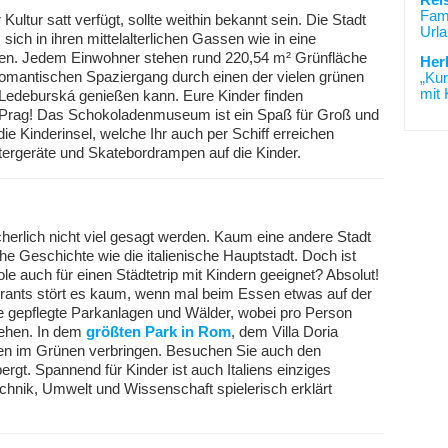
Rei
Fami
ultur satt verfügt, sollte weithin bekannt sein. Die Stadt
Urla
sich in ihren mittelalterlichen Gassen wie in eine
hlen. Jedem Einwohner stehen rund 220,54 m² Grünfläche
Her
omantischen Spaziergang durch einen der vielen grünen
„Kur
mit 
Ledeburská genießen kann. Eure Kinder finden
 Prag! Das Schokoladenmuseum ist ein Spaß für Groß und
 die Kinderinsel, welche Ihr auch per Schiff erreichen
ttergeräte und Skatebordrampen auf die Kinder.
herlich nicht viel gesagt werden. Kaum eine andere Stadt
che Geschichte wie die italienische Hauptstadt. Doch ist
e auch für einen Städtetrip mit Kindern geeignet? Absolut!
aurants stört es kaum, wenn mal beim Essen etwas auf der
 gepflegte Parkanlagen und Wälder, wobei pro Person
tehen. In dem
größten Park in Rom
, dem Villa Doria
en im Grünen verbringen. Besuchen Sie auch den
ergt. Spannend für Kinder ist auch Italiens einziges
nik, Umwelt und Wissenschaft spielerisch erklärt