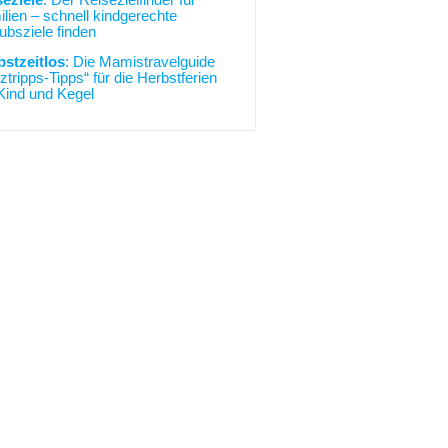
seziele
: Der Reisezielfinder für
lien – schnell kindgerechte
ubsziele finden
bstzeitlos
: Die Mamistravelguide
ztripps-Tipps“ für die Herbstferien
Kind und Kegel