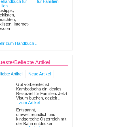
sehandbuch für
lien
istipps,
klisten,
machten,
listen, Internet-
essen
hr zum Handbuch ...
este/Beliebte Artikel
liebte Artikel
Neue Artikel
Gut vorbereitet ist
Kambodscha ein ideales
Reiseziel für Familien. Jetzt
Visum buchen, gezielt ...
zum Artikel
Entspannt,
umweltfreundlich und
kindgerecht: Österreich mit
der Bahn entdecken