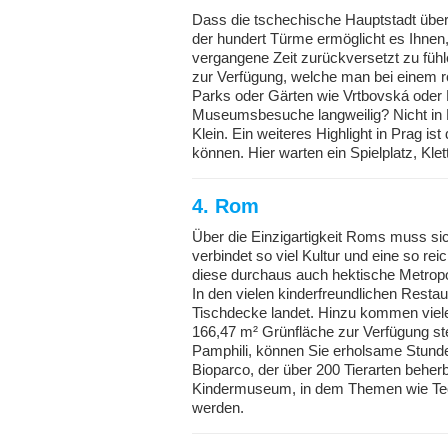
Dass die tschechische Hauptstadt über K
der hundert Türme ermöglicht es Ihnen, 
vergangene Zeit zurückversetzt zu fü
zur Verfügung, welche man bei einem r
Parks oder Gärten wie Vrtbovská oder 
Museumsbesuche langweilig? Nicht in
Klein. Ein weiteres Highlight in Prag ist
können. Hier warten ein Spielplatz, Kle
4. Rom
Über die Einzigartigkeit Roms muss sic
verbindet so viel Kultur und eine so rei
diese durchaus auch hektische Metropol
In den vielen kinderfreundlichen Rest
Tischdecke landet. Hinzu kommen viele
166,47 m² Grünfläche zur Verfügung s
Pamphili, können Sie erholsame Stund
Bioparco, der über 200 Tierarten beherb
Kindermuseum, in dem Themen wie Tech
werden.