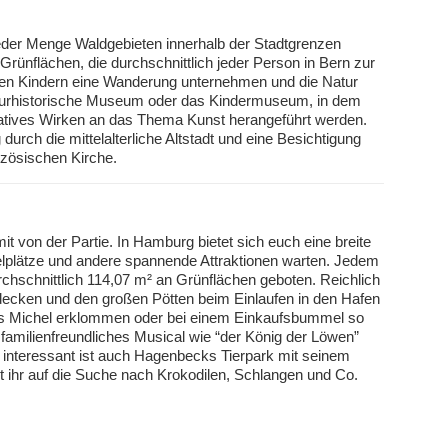
eder Menge Waldgebieten innerhalb der Stadtgrenzen
 Grünflächen, die durchschnittlich jeder Person in Bern zur
den Kindern eine Wanderung unternehmen und die Natur
turhistorische Museum oder das Kindermuseum, in dem
eatives Wirken an das Thema Kunst herangeführt werden.
urch die mittelalterliche Altstadt und eine Besichtigung
zösischen Kirche.
it von der Partie. In Hamburg bietet sich euch eine breite
lplätze und andere spannende Attraktionen warten. Jedem
schnittlich 114,07 m² an Grünflächen geboten. Reichlich
tdecken und den großen Pötten beim Einlaufen in den Hafen
es Michel erklommen oder bei einem Einkaufsbummel so
n familienfreundliches Musical wie “der König der Löwen”
 interessant ist auch Hagenbecks Tierpark mit seinem
 ihr auf die Suche nach Krokodilen, Schlangen und Co.