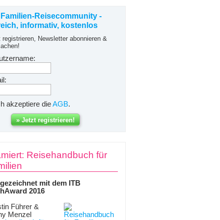
 Familien-Reisecommunity -
freich, informativ, kostenlos
t registrieren, Newsletter abonnieren &
achen!
utzername:
l:
ch akzeptiere die
AGB
.
miert: Reisehandbuch für
ilien
gezeichnet mit dem ITB
hAward 2016
tin Führer &
ny Menzel