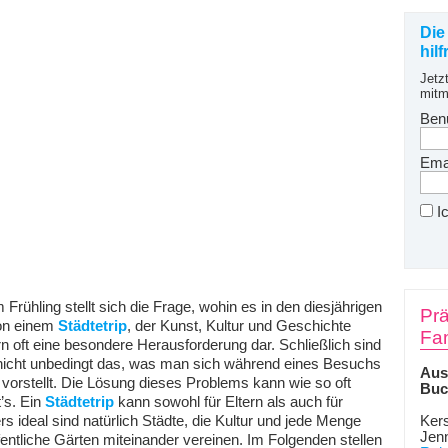
Die
hil
Jetz
mitm
Ben
Emai
I
Frühling stellt sich die Frage, wohin es in den diesjährigen
Prä
von einem
Städtetrip
, der Kunst, Kultur und Geschichte
Fam
ern oft eine besondere Herausforderung dar. Schließlich sind
 nicht unbedingt das, was man sich während eines Besuchs
Aus
vorstellt. Die Lösung dieses Problems kann wie so oft
Buc
’s. Ein
Städtetrip
kann sowohl für Eltern als auch für
rs ideal sind natürlich Städte, die Kultur und jede Menge
Kers
Jen
entliche Gärten miteinander vereinen. Im Folgenden stellen