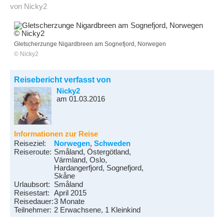
von Nicky2
Gletscherzunge Nigardbreen am Sognefjord, Norwegen
© Nicky2
Reisebericht verfasst von
Nicky2
am 01.03.2016
Informationen zur Reise
Reiseziel:
Norwegen
,
Schweden
Reiseroute:
Småland, Östergötland,
Värmland, Oslo,
Hardangerfjord, Sognefjord,
Skåne
Urlaubsort:
Småland
Reisestart:
April 2015
Reisedauer:
3 Monate
Teilnehmer:
2 Erwachsene, 1 Kleinkind