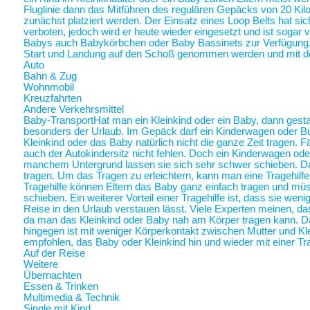
Fluglinie dann das Mitführen des regulären Gepäcks von 20 Ki
zunächst platziert werden. Der Einsatz eines Loop Belts hat sic
verboten, jedoch wird er heute wieder eingesetzt und ist sogar
Babys auch Babykörbchen oder Baby Bassinets zur Verfügung
Start und Landung auf den Schoß genommen werden und mit 
Auto
Bahn & Zug
Wohnmobil
Kreuzfahrten
Andere Verkehrsmittel
Baby-Transport
Hat man ein Kleinkind oder ein Baby, dann gestalt
besonders der Urlaub. Im Gepäck darf ein Kinderwagen oder Bugg
Kleinkind oder das Baby natürlich nicht die ganze Zeit tragen. 
auch der Autokindersitz nicht fehlen. Doch ein Kinderwagen oder
manchem Untergrund lassen sie sich sehr schwer schieben. Da 
tragen. Um das Tragen zu erleichtern, kann man eine Tragehilf
Tragehilfe können Eltern das Baby ganz einfach tragen und m
schieben. Ein weiterer Vorteil einer Tragehilfe ist, dass sie we
Reise in den Urlaub verstauen lässt. Viele Experten meinen, das
da man das Kleinkind oder Baby nah am Körper tragen kann.
hingegen ist mit weniger Körperkontakt zwischen Mutter und Kl
empfohlen, das Baby oder Kleinkind hin und wieder mit einer Tra
Auf der Reise
Weitere
Übernachten
Essen & Trinken
Multimedia & Technik
Single mit Kind