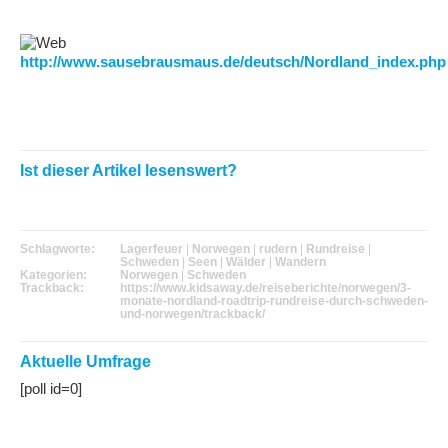
http://www.sausebrausmaus.de/deutsch/Nordland_index.php
Ist dieser Artikel lesenswert?
Schlagworte:
Lagerfeuer
|
Norwegen
|
rudern
|
Rundreise
|
Schweden
|
Seen
|
Wälder
|
Wandern
Kategorien:
Norwegen
|
Schweden
Trackback:
https://www.kidsaway.de/reiseberichte/norwegen/3-
monate-nordland-roadtrip-rundreise-durch-schweden-
und-norwegen/trackback/
Aktuelle Umfrage
[poll id=0]