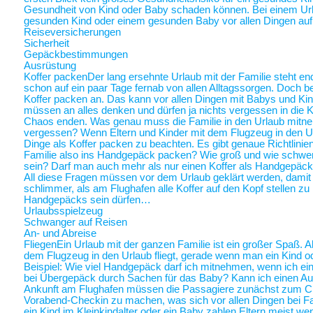
Gesundheit von Kind oder Baby schaden können. Bei einem Ur
gesunden Kind oder einem gesunden Baby vor allen Dingen au
Reiseversicherungen
Sicherheit
Gepäckbestimmungen
Ausrüstung
Koffer packen
Der lang ersehnte Urlaub mit der Familie steht end
schon auf ein paar Tage fernab von allen Alltagssorgen. Doch be
Koffer packen an. Das kann vor allen Dingen mit Babys und Kin
müssen an alles denken und dürfen ja nichts vergessen in die K
Chaos enden. Was genau muss die Familie in den Urlaub mitne
vergessen? Wenn Eltern und Kinder mit dem Flugzeug in den Ur
Dinge als Koffer packen zu beachten. Es gibt genaue Richtlinie
Familie also ins Handgepäck packen? Wie groß und wie schwer 
sein? Darf man auch mehr als nur einen Koffer als Handgepäck
All diese Fragen müssen vor dem Urlaub geklärt werden, damit a
schlimmer, als am Flughafen alle Koffer auf den Kopf stellen zu
Handgepäcks sein dürfen…
Urlaubsspielzeug
Schwanger auf Reisen
An- und Abreise
Fliegen
Ein Urlaub mit der ganzen Familie ist ein großer Spaß. A
dem Flugzeug in den Urlaub fliegt, gerade wenn man ein Kind o
Beispiel: Wie viel Handgepäck darf ich mitnehmen, wenn ich ein 
bei Übergepäck durch Sachen für das Baby? Kann ich einen Au
Ankunft am Flughafen müssen die Passagiere zunächst zum Chec
Vorabend-Checkin zu machen, was sich vor allen Dingen bei Fa
ein Kind im Kleinkindalter oder ein Baby zahlen Eltern meist weni