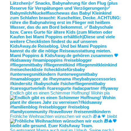
Endlich gibt es einen Schimmer Hoffnung! Wohin pla
Fröhliche Weihnachten wünschen wir euch 🎁🎄💗 bleibt
So entspannt Mama auch mal im Urlaub. Swipe nach l