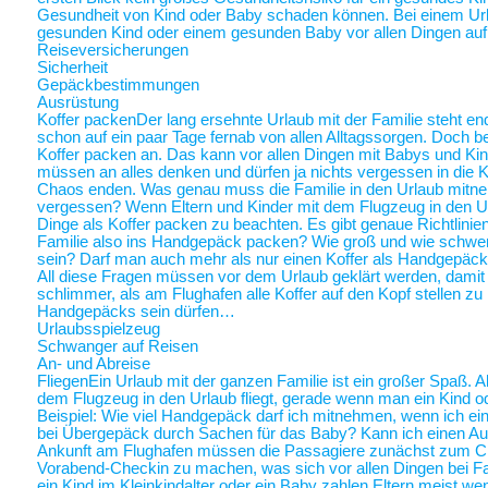
Gesundheit von Kind oder Baby schaden können. Bei einem Ur
gesunden Kind oder einem gesunden Baby vor allen Dingen au
Reiseversicherungen
Sicherheit
Gepäckbestimmungen
Ausrüstung
Koffer packen
Der lang ersehnte Urlaub mit der Familie steht end
schon auf ein paar Tage fernab von allen Alltagssorgen. Doch be
Koffer packen an. Das kann vor allen Dingen mit Babys und Kin
müssen an alles denken und dürfen ja nichts vergessen in die K
Chaos enden. Was genau muss die Familie in den Urlaub mitne
vergessen? Wenn Eltern und Kinder mit dem Flugzeug in den Ur
Dinge als Koffer packen zu beachten. Es gibt genaue Richtlinie
Familie also ins Handgepäck packen? Wie groß und wie schwer 
sein? Darf man auch mehr als nur einen Koffer als Handgepäck
All diese Fragen müssen vor dem Urlaub geklärt werden, damit a
schlimmer, als am Flughafen alle Koffer auf den Kopf stellen zu
Handgepäcks sein dürfen…
Urlaubsspielzeug
Schwanger auf Reisen
An- und Abreise
Fliegen
Ein Urlaub mit der ganzen Familie ist ein großer Spaß. A
dem Flugzeug in den Urlaub fliegt, gerade wenn man ein Kind o
Beispiel: Wie viel Handgepäck darf ich mitnehmen, wenn ich ein 
bei Übergepäck durch Sachen für das Baby? Kann ich einen Au
Ankunft am Flughafen müssen die Passagiere zunächst zum Chec
Vorabend-Checkin zu machen, was sich vor allen Dingen bei Fa
ein Kind im Kleinkindalter oder ein Baby zahlen Eltern meist weni