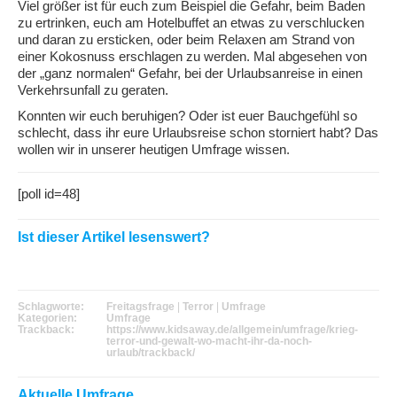
Viel größer ist für euch zum Beispiel die Gefahr, beim Baden
zu ertrinken, euch am Hotelbuffet an etwas zu verschlucken
und daran zu ersticken, oder beim Relaxen am Strand von
einer Kokosnuss erschlagen zu werden. Mal abgesehen von
der „ganz normalen“ Gefahr, bei der Urlaubsanreise in einen
Verkehrsunfall zu geraten.
Konnten wir euch beruhigen? Oder ist euer Bauchgefühl so
schlecht, dass ihr eure Urlaubsreise schon storniert habt? Das
wollen wir in unserer heutigen Umfrage wissen.
[poll id=48]
Ist dieser Artikel lesenswert?
Schlagworte:
Freitagsfrage
|
Terror
|
Umfrage
Kategorien:
Umfrage
Trackback:
https://www.kidsaway.de/allgemein/umfrage/krieg-
terror-und-gewalt-wo-macht-ihr-da-noch-
urlaub/trackback/
Aktuelle Umfrage