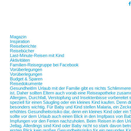
Magazin
Inspiration
Reiseberichte
Reisebücher
Last-Minute-Reisen mit Kind
Aktivitäten
Familien-Reisegruppe bei Facebook
Vorüberlegungen
Vorüberlegungen
Budget & Sparen
Reisedokumente
Gesundheit
Im Urlaub mit der Familie gibt es nichts Schlimmer
ist. Daher sollten Eltern auch vorab eine Reiseapotheke zusam
Allergien, Durchfall, Verstopfung und Insektenbisse vorbereite
speziell für einen Säugling oder ein kleines Kind kaufen. Denn 
besonders wichtig. Für Baby und Kind stellen Malaria, ein Zec
erhöhtes Gesundheitsrisiko dar, denn ein kleines Kind oder ein 
sollte vor dem Urlaub auch einen Blick in den Impfpass von Ba
Impfungen vor den Ferien nachzuholen. Beim Reisen in den Url
Jetlag. Allerdings sind Kind oder Baby nicht so stark davon betr
ersten Blick kein großes Gesundheitsrisiko für ein gesundes Ki