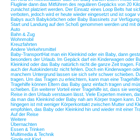
Fluglinie dann das Mitführen des regulären Gepäcks von 20 Ki
zunächst platziert werden. Der Einsatz eines Loop Belts hat sic
verboten, jedoch wird er heute wieder eingesetzt und ist sogar
Babys auch Babykörbchen oder Baby Bassinets zur Verfügung
Start und Landung auf den Schoß genommen werden und mit 
Auto
Bahn & Zug
Wohnmobil
Kreuzfahrten
Andere Verkehrsmittel
Baby-Transport
Hat man ein Kleinkind oder ein Baby, dann gestalt
besonders der Urlaub. Im Gepäck darf ein Kinderwagen oder Bugg
Kleinkind oder das Baby natürlich nicht die ganze Zeit tragen. 
auch der Autokindersitz nicht fehlen. Doch ein Kinderwagen oder
manchem Untergrund lassen sie sich sehr schwer schieben. Da 
tragen. Um das Tragen zu erleichtern, kann man eine Tragehilf
Tragehilfe können Eltern das Baby ganz einfach tragen und m
schieben. Ein weiterer Vorteil einer Tragehilfe ist, dass sie we
Reise in den Urlaub verstauen lässt. Viele Experten meinen, das
da man das Kleinkind oder Baby nah am Körper tragen kann.
hingegen ist mit weniger Körperkontakt zwischen Mutter und Kl
empfohlen, das Baby oder Kleinkind hin und wieder mit einer Tra
Auf der Reise
Weitere
Übernachten
Essen & Trinken
Multimedia & Technik
Single mit Kind