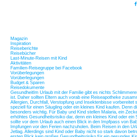
Magazin
Inspiration
Reiseberichte
Reisebücher
Last-Minute-Reisen mit Kind
Aktivitäten
Familien-Reisegruppe bei Facebook
Vorüberlegungen
Vorüberlegungen
Budget & Sparen
Reisedokumente
Gesundheit
Im Urlaub mit der Familie gibt es nichts Schlimmer
ist. Daher sollten Eltern auch vorab eine Reiseapotheke zusam
Allergien, Durchfall, Verstopfung und Insektenbisse vorbereite
speziell für einen Säugling oder ein kleines Kind kaufen. Denn 
besonders wichtig. Für Baby und Kind stellen Malaria, ein Zec
erhöhtes Gesundheitsrisiko dar, denn ein kleines Kind oder ein 
sollte vor dem Urlaub auch einen Blick in den Impfpass von Ba
Impfungen vor den Ferien nachzuholen. Beim Reisen in den Url
Jetlag. Allerdings sind Kind oder Baby nicht so stark davon betr
ersten Blick kein großes Gesundheitsrisiko für ein gesundes Ki