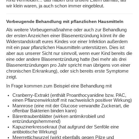
Kind vermeiden… das haben uns unsere Eltern damals, als
wir klein waren, ja auch schon immer eingebleut.
Vorbeugende Behandlung mit pflanzlichen Hausmitteln
Als weitere Vorbeugemaßnahme oder auch zur Behandlung
der ersten Anzeichen einer Blasenentzündung könnt ihr die
Widerstandskraft eures Kindes vor einer Infektion außerdem
mit ein paar pflanzlichen Hausmitteln unterstützen. Dies ist
aber aus unserer Sicht nur sinnvoll, wenn euer Kind bereits die
eine oder andere Blasenentzündung hatte (bei mehr als drei
Blasenentzündungen pro Jahr spricht man übrigens von einer
chronischen Erkrankung), oder sich bereits erste Symptome
zeigt.
In Frage kommen zum Beispiel eine Behandlung mit
Cranberry-Extrakt (enthält Proanthocyanidine bzw. PAC,
einen Pflanzenwirkstoff mit nachweislich positiver Wirkung)
Mannrose (eine mit der Glucose verwandte Zuckerart, die
offenbar Bakterien binden kann)
Bärentraubenblätter (wirken antimikrobiell und
entzündungshemmend)
Kapuzinerkressekraut (hat aufgrund der Senföle eine
antibiotische Wirkung)
Meerrettichwurzel (wirkt ebenfalls gegen Pilze und