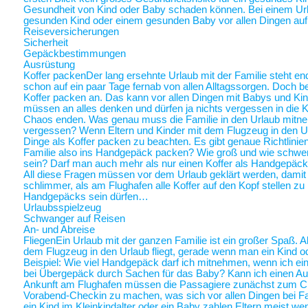
Gesundheit von Kind oder Baby schaden können. Bei einem Ur
gesunden Kind oder einem gesunden Baby vor allen Dingen au
Reiseversicherungen
Sicherheit
Gepäckbestimmungen
Ausrüstung
Koffer packen
Der lang ersehnte Urlaub mit der Familie steht end
schon auf ein paar Tage fernab von allen Alltagssorgen. Doch be
Koffer packen an. Das kann vor allen Dingen mit Babys und Kin
müssen an alles denken und dürfen ja nichts vergessen in die K
Chaos enden. Was genau muss die Familie in den Urlaub mitne
vergessen? Wenn Eltern und Kinder mit dem Flugzeug in den Ur
Dinge als Koffer packen zu beachten. Es gibt genaue Richtlinie
Familie also ins Handgepäck packen? Wie groß und wie schwer 
sein? Darf man auch mehr als nur einen Koffer als Handgepäck
All diese Fragen müssen vor dem Urlaub geklärt werden, damit a
schlimmer, als am Flughafen alle Koffer auf den Kopf stellen zu
Handgepäcks sein dürfen…
Urlaubsspielzeug
Schwanger auf Reisen
An- und Abreise
Fliegen
Ein Urlaub mit der ganzen Familie ist ein großer Spaß. A
dem Flugzeug in den Urlaub fliegt, gerade wenn man ein Kind o
Beispiel: Wie viel Handgepäck darf ich mitnehmen, wenn ich ein 
bei Übergepäck durch Sachen für das Baby? Kann ich einen Au
Ankunft am Flughafen müssen die Passagiere zunächst zum Chec
Vorabend-Checkin zu machen, was sich vor allen Dingen bei Fa
ein Kind im Kleinkindalter oder ein Baby zahlen Eltern meist weni