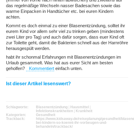
(immer von vorne nach hinten abwischen) und zweitens auf
das regelmäßige Wechseln nasser Badesachen sowie das
warme Einpacken in Handtücher etc. bei euren Kindern
achten.
Kommt es doch einmal zu einer Blasenentzündung, solltet ihr
eurem Kind vor allem sehr viel zu trinken geben (mindestens
zwei Liter pro Tag) und auch dafür sorgen, dass euer Kind oft
zur Toilette geht, damit die Bakterien schnell aus der Harnröhre
herausgespült werden.
habt ihr schonmal Erfahrungen mit Blasenentzündungen im
Urlaub gesammelt. Was hat aus eurer Sicht am besten
geholfen?
Kommentiert
einfach unten.
Ist dieser Artikel lesenswert?
Schlagworte:
Blasenentzündung
|
Hausmittel
|
Infektionskrankheiten
|
Krankheit
Kategorien:
Gesundheit
Trackback:
https://www.kidsaway.de/reiseplanung/gesundheit/blasen
bei-kindern-so-koennt-ihr-vorbeugen-und-
behandeln/trackback/