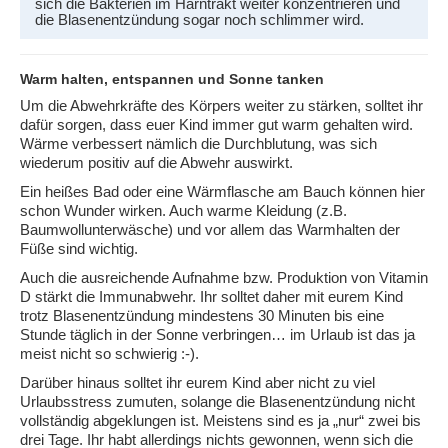
sich die Bakterien im Harntrakt weiter konzentrieren und
die Blasenentzündung sogar noch schlimmer wird.
Warm halten, entspannen und Sonne tanken
Um die Abwehrkräfte des Körpers weiter zu stärken, solltet ihr
dafür sorgen, dass euer Kind immer gut warm gehalten wird.
Wärme verbessert nämlich die Durchblutung, was sich
wiederum positiv auf die Abwehr auswirkt.
Ein heißes Bad oder eine Wärmflasche am Bauch können hier
schon Wunder wirken. Auch warme Kleidung (z.B.
Baumwollunterwäsche) und vor allem das Warmhalten der
Füße sind wichtig.
Auch die ausreichende Aufnahme bzw. Produktion von Vitamin
D stärkt die Immunabwehr. Ihr solltet daher mit eurem Kind
trotz Blasenentzündung mindestens 30 Minuten bis eine
Stunde täglich in der Sonne verbringen… im Urlaub ist das ja
meist nicht so schwierig :-).
Darüber hinaus solltet ihr eurem Kind aber nicht zu viel
Urlaubsstress zumuten, solange die Blasenentzündung nicht
vollständig abgeklungen ist. Meistens sind es ja „nur“ zwei bis
drei Tage. Ihr habt allerdings nichts gewonnen, wenn sich die