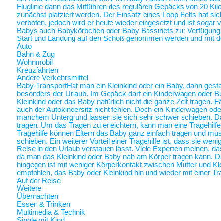
Fluglinie dann das Mitführen des regulären Gepäcks von 20 Ki
zunächst platziert werden. Der Einsatz eines Loop Belts hat sic
verboten, jedoch wird er heute wieder eingesetzt und ist sogar
Babys auch Babykörbchen oder Baby Bassinets zur Verfügung
Start und Landung auf den Schoß genommen werden und mit 
Auto
Bahn & Zug
Wohnmobil
Kreuzfahrten
Andere Verkehrsmittel
Baby-Transport
Hat man ein Kleinkind oder ein Baby, dann gestalt
besonders der Urlaub. Im Gepäck darf ein Kinderwagen oder Bugg
Kleinkind oder das Baby natürlich nicht die ganze Zeit tragen. 
auch der Autokindersitz nicht fehlen. Doch ein Kinderwagen oder
manchem Untergrund lassen sie sich sehr schwer schieben. Da 
tragen. Um das Tragen zu erleichtern, kann man eine Tragehilf
Tragehilfe können Eltern das Baby ganz einfach tragen und m
schieben. Ein weiterer Vorteil einer Tragehilfe ist, dass sie we
Reise in den Urlaub verstauen lässt. Viele Experten meinen, das
da man das Kleinkind oder Baby nah am Körper tragen kann.
hingegen ist mit weniger Körperkontakt zwischen Mutter und Kl
empfohlen, das Baby oder Kleinkind hin und wieder mit einer Tra
Auf der Reise
Weitere
Übernachten
Essen & Trinken
Multimedia & Technik
Single mit Kind