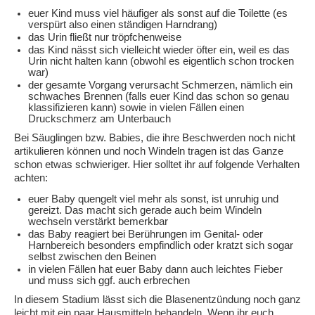
euer Kind muss viel häufiger als sonst auf die Toilette (es
verspürt also einen ständigen Harndrang)
das Urin fließt nur tröpfchenweise
das Kind nässt sich vielleicht wieder öfter ein, weil es das
Urin nicht halten kann (obwohl es eigentlich schon trocken
war)
der gesamte Vorgang verursacht Schmerzen, nämlich ein
schwaches Brennen (falls euer Kind das schon so genau
klassifizieren kann) sowie in vielen Fällen einen
Druckschmerz am Unterbauch
Bei Säuglingen bzw. Babies, die ihre Beschwerden noch nicht
artikulieren können und noch Windeln tragen ist das Ganze
schon etwas schwieriger. Hier solltet ihr auf folgende Verhalten
achten:
euer Baby quengelt viel mehr als sonst, ist unruhig und
gereizt. Das macht sich gerade auch beim Windeln
wechseln verstärkt bemerkbar
das Baby reagiert bei Berührungen im Genital- oder
Harnbereich besonders empfindlich oder kratzt sich sogar
selbst zwischen den Beinen
in vielen Fällen hat euer Baby dann auch leichtes Fieber
und muss sich ggf. auch erbrechen
In diesem Stadium lässt sich die Blasenentzündung noch ganz
leicht mit ein paar Hausmitteln behandeln. Wenn ihr euch