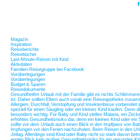
Magazin
Inspiration
Reiseberichte
Reisebücher
Last-Minute-Reisen mit Kind
Aktivitäten
Familien-Reisegruppe bei Facebook
Vorüberlegungen
Vorüberlegungen
Budget & Sparen
Reisedokumente
Gesundheit
Im Urlaub mit der Familie gibt es nichts Schlimmer
ist. Daher sollten Eltern auch vorab eine Reiseapotheke zusam
Allergien, Durchfall, Verstopfung und Insektenbisse vorbereite
speziell für einen Säugling oder ein kleines Kind kaufen. Denn 
besonders wichtig. Für Baby und Kind stellen Malaria, ein Zec
erhöhtes Gesundheitsrisiko dar, denn ein kleines Kind oder ein 
sollte vor dem Urlaub auch einen Blick in den Impfpass von Ba
Impfungen vor den Ferien nachzuholen. Beim Reisen in den Url
Jetlag. Allerdings sind Kind oder Baby nicht so stark davon betr
ersten Blick kein großes Gesundheitsrisiko für ein gesundes Ki