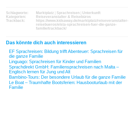
Schlagworte:
Marktplatz
|
Sprachreisen
|
Unterkunft
Kategorien:
Reiseveranstalter & Reisebüros
Trackback:
https://www.kidsaway.de/marktplatz/reiseveranstalter-
reisebueros/elsta-sprachreisen-fuer-die-ganze-
familie/trackback/
Das könnte dich auch interessieren
EF Sprachreisen
: Bildung trifft Abenteuer: Sprachreisen für
die ganze Familie
Linguago
: Sprachreisen für Kinder und Familien
Sprachdirekt GmbH
: Familiensprachreisen nach Malta –
Englisch lernen für Jung und Alt
Bambino-Tours
: Der besondere Urlaub für die ganze Familie
Le Boat – Traumhafte Bootsferien
: Hausbooturlaub mit der
Familie