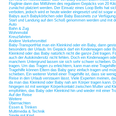
Fluglinie dann das Mitführen des regulären Gepäcks von 20 Ki
zunächst platziert werden. Der Einsatz eines Loop Belts hat sic
verboten, jedoch wird er heute wieder eingesetzt und ist sogar
Babys auch Babykörbchen oder Baby Bassinets zur Verfügung
Start und Landung auf den Schoß genommen werden und mit 
Auto
Bahn & Zug
Wohnmobil
Kreuzfahrten
Andere Verkehrsmittel
Baby-Transport
Hat man ein Kleinkind oder ein Baby, dann gestalt
besonders der Urlaub. Im Gepäck darf ein Kinderwagen oder Bugg
Kleinkind oder das Baby natürlich nicht die ganze Zeit tragen. 
auch der Autokindersitz nicht fehlen. Doch ein Kinderwagen oder
manchem Untergrund lassen sie sich sehr schwer schieben. Da 
tragen. Um das Tragen zu erleichtern, kann man eine Tragehilf
Tragehilfe können Eltern das Baby ganz einfach tragen und m
schieben. Ein weiterer Vorteil einer Tragehilfe ist, dass sie we
Reise in den Urlaub verstauen lässt. Viele Experten meinen, das
da man das Kleinkind oder Baby nah am Körper tragen kann.
hingegen ist mit weniger Körperkontakt zwischen Mutter und Kl
empfohlen, das Baby oder Kleinkind hin und wieder mit einer Tra
Auf der Reise
Weitere
Übernachten
Essen & Trinken
Multimedia & Technik
Single mit Kind