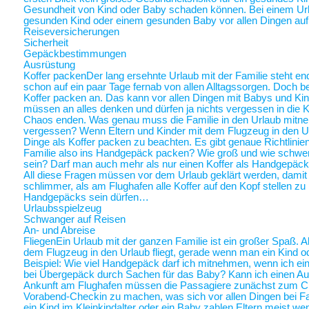
Gesundheit von Kind oder Baby schaden können. Bei einem Ur
gesunden Kind oder einem gesunden Baby vor allen Dingen au
Reiseversicherungen
Sicherheit
Gepäckbestimmungen
Ausrüstung
Koffer packen
Der lang ersehnte Urlaub mit der Familie steht end
schon auf ein paar Tage fernab von allen Alltagssorgen. Doch be
Koffer packen an. Das kann vor allen Dingen mit Babys und Kin
müssen an alles denken und dürfen ja nichts vergessen in die K
Chaos enden. Was genau muss die Familie in den Urlaub mitne
vergessen? Wenn Eltern und Kinder mit dem Flugzeug in den Ur
Dinge als Koffer packen zu beachten. Es gibt genaue Richtlinie
Familie also ins Handgepäck packen? Wie groß und wie schwer 
sein? Darf man auch mehr als nur einen Koffer als Handgepäck
All diese Fragen müssen vor dem Urlaub geklärt werden, damit a
schlimmer, als am Flughafen alle Koffer auf den Kopf stellen zu
Handgepäcks sein dürfen…
Urlaubsspielzeug
Schwanger auf Reisen
An- und Abreise
Fliegen
Ein Urlaub mit der ganzen Familie ist ein großer Spaß. A
dem Flugzeug in den Urlaub fliegt, gerade wenn man ein Kind o
Beispiel: Wie viel Handgepäck darf ich mitnehmen, wenn ich ein 
bei Übergepäck durch Sachen für das Baby? Kann ich einen Au
Ankunft am Flughafen müssen die Passagiere zunächst zum Chec
Vorabend-Checkin zu machen, was sich vor allen Dingen bei Fa
ein Kind im Kleinkindalter oder ein Baby zahlen Eltern meist weni