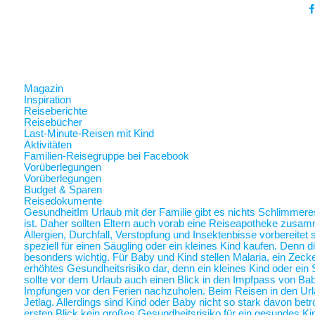
Magazin
Inspiration
Reiseberichte
Reisebücher
Last-Minute-Reisen mit Kind
Aktivitäten
Familien-Reisegruppe bei Facebook
Vorüberlegungen
Vorüberlegungen
Budget & Sparen
Reisedokumente
Gesundheit
Im Urlaub mit der Familie gibt es nichts Schlimmer
ist. Daher sollten Eltern auch vorab eine Reiseapotheke zusam
Allergien, Durchfall, Verstopfung und Insektenbisse vorbereite
speziell für einen Säugling oder ein kleines Kind kaufen. Denn 
besonders wichtig. Für Baby und Kind stellen Malaria, ein Zec
erhöhtes Gesundheitsrisiko dar, denn ein kleines Kind oder ein 
sollte vor dem Urlaub auch einen Blick in den Impfpass von Ba
Impfungen vor den Ferien nachzuholen. Beim Reisen in den Url
Jetlag. Allerdings sind Kind oder Baby nicht so stark davon betr
ersten Blick kein großes Gesundheitsrisiko für ein gesundes Ki