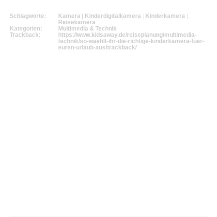
Schlagworte:
Kamera
|
Kinderdigitalkamera
|
Kinderkamera
|
Reisekamera
Kategorien:
Multimedia & Technik
Trackback:
https://www.kidsaway.de/reiseplanung/multimedia-
technik/so-waehlt-ihr-die-richtige-kinderkamera-fuer-
euren-urlaub-aus/trackback/