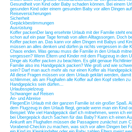
Gesundheit von Kind oder Baby schaden können. Bei einem Ur
gesunden Kind oder einem gesunden Baby vor allen Dingen au
Reiseversicherungen
Sicherheit
Gepäckbestimmungen
Ausrüstung
Koffer packen
Der lang ersehnte Urlaub mit der Familie steht end
schon auf ein paar Tage fernab von allen Alltagssorgen. Doch be
Koffer packen an. Das kann vor allen Dingen mit Babys und Kin
müssen an alles denken und dürfen ja nichts vergessen in die K
Chaos enden. Was genau muss die Familie in den Urlaub mitne
vergessen? Wenn Eltern und Kinder mit dem Flugzeug in den Ur
Dinge als Koffer packen zu beachten. Es gibt genaue Richtlinie
Familie also ins Handgepäck packen? Wie groß und wie schwer 
sein? Darf man auch mehr als nur einen Koffer als Handgepäck
All diese Fragen müssen vor dem Urlaub geklärt werden, damit a
schlimmer, als am Flughafen alle Koffer auf den Kopf stellen zu
Handgepäcks sein dürfen…
Urlaubsspielzeug
Schwanger auf Reisen
An- und Abreise
Fliegen
Ein Urlaub mit der ganzen Familie ist ein großer Spaß. A
dem Flugzeug in den Urlaub fliegt, gerade wenn man ein Kind o
Beispiel: Wie viel Handgepäck darf ich mitnehmen, wenn ich ein 
bei Übergepäck durch Sachen für das Baby? Kann ich einen Au
Ankunft am Flughafen müssen die Passagiere zunächst zum Chec
Vorabend-Checkin zu machen, was sich vor allen Dingen bei Fa
ein Kind im Kleinkindalter oder ein Baby zahlen Eltern meist weni