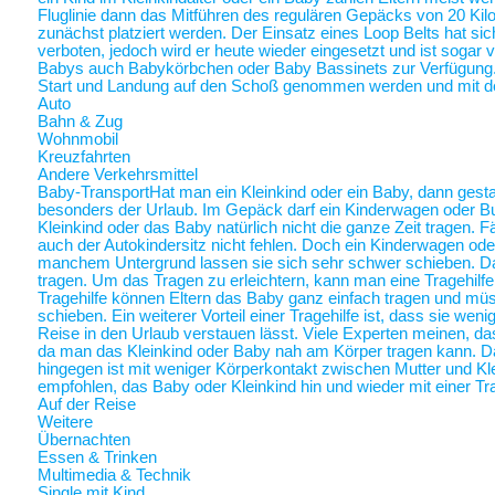
Fluglinie dann das Mitführen des regulären Gepäcks von 20 Ki
zunächst platziert werden. Der Einsatz eines Loop Belts hat sic
verboten, jedoch wird er heute wieder eingesetzt und ist sogar
Babys auch Babykörbchen oder Baby Bassinets zur Verfügung
Start und Landung auf den Schoß genommen werden und mit 
Auto
Bahn & Zug
Wohnmobil
Kreuzfahrten
Andere Verkehrsmittel
Baby-Transport
Hat man ein Kleinkind oder ein Baby, dann gestalt
besonders der Urlaub. Im Gepäck darf ein Kinderwagen oder Bugg
Kleinkind oder das Baby natürlich nicht die ganze Zeit tragen. 
auch der Autokindersitz nicht fehlen. Doch ein Kinderwagen oder
manchem Untergrund lassen sie sich sehr schwer schieben. Da 
tragen. Um das Tragen zu erleichtern, kann man eine Tragehilf
Tragehilfe können Eltern das Baby ganz einfach tragen und m
schieben. Ein weiterer Vorteil einer Tragehilfe ist, dass sie we
Reise in den Urlaub verstauen lässt. Viele Experten meinen, das
da man das Kleinkind oder Baby nah am Körper tragen kann.
hingegen ist mit weniger Körperkontakt zwischen Mutter und Kl
empfohlen, das Baby oder Kleinkind hin und wieder mit einer Tra
Auf der Reise
Weitere
Übernachten
Essen & Trinken
Multimedia & Technik
Single mit Kind