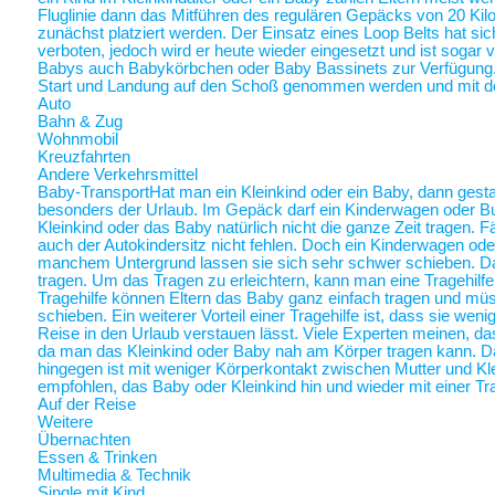
Fluglinie dann das Mitführen des regulären Gepäcks von 20 Ki
zunächst platziert werden. Der Einsatz eines Loop Belts hat sic
verboten, jedoch wird er heute wieder eingesetzt und ist sogar
Babys auch Babykörbchen oder Baby Bassinets zur Verfügung
Start und Landung auf den Schoß genommen werden und mit 
Auto
Bahn & Zug
Wohnmobil
Kreuzfahrten
Andere Verkehrsmittel
Baby-Transport
Hat man ein Kleinkind oder ein Baby, dann gestalt
besonders der Urlaub. Im Gepäck darf ein Kinderwagen oder Bugg
Kleinkind oder das Baby natürlich nicht die ganze Zeit tragen. 
auch der Autokindersitz nicht fehlen. Doch ein Kinderwagen oder
manchem Untergrund lassen sie sich sehr schwer schieben. Da 
tragen. Um das Tragen zu erleichtern, kann man eine Tragehilf
Tragehilfe können Eltern das Baby ganz einfach tragen und m
schieben. Ein weiterer Vorteil einer Tragehilfe ist, dass sie we
Reise in den Urlaub verstauen lässt. Viele Experten meinen, das
da man das Kleinkind oder Baby nah am Körper tragen kann.
hingegen ist mit weniger Körperkontakt zwischen Mutter und Kl
empfohlen, das Baby oder Kleinkind hin und wieder mit einer Tra
Auf der Reise
Weitere
Übernachten
Essen & Trinken
Multimedia & Technik
Single mit Kind