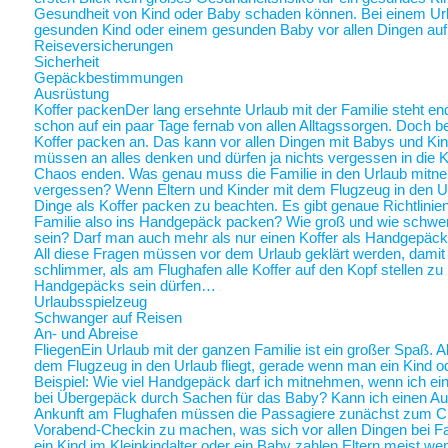
Gesundheit von Kind oder Baby schaden können. Bei einem Ur
gesunden Kind oder einem gesunden Baby vor allen Dingen au
Reiseversicherungen
Sicherheit
Gepäckbestimmungen
Ausrüstung
Koffer packen
Der lang ersehnte Urlaub mit der Familie steht end
schon auf ein paar Tage fernab von allen Alltagssorgen. Doch be
Koffer packen an. Das kann vor allen Dingen mit Babys und Kin
müssen an alles denken und dürfen ja nichts vergessen in die K
Chaos enden. Was genau muss die Familie in den Urlaub mitne
vergessen? Wenn Eltern und Kinder mit dem Flugzeug in den Ur
Dinge als Koffer packen zu beachten. Es gibt genaue Richtlinie
Familie also ins Handgepäck packen? Wie groß und wie schwer 
sein? Darf man auch mehr als nur einen Koffer als Handgepäck
All diese Fragen müssen vor dem Urlaub geklärt werden, damit a
schlimmer, als am Flughafen alle Koffer auf den Kopf stellen zu
Handgepäcks sein dürfen…
Urlaubsspielzeug
Schwanger auf Reisen
An- und Abreise
Fliegen
Ein Urlaub mit der ganzen Familie ist ein großer Spaß. A
dem Flugzeug in den Urlaub fliegt, gerade wenn man ein Kind o
Beispiel: Wie viel Handgepäck darf ich mitnehmen, wenn ich ein 
bei Übergepäck durch Sachen für das Baby? Kann ich einen Au
Ankunft am Flughafen müssen die Passagiere zunächst zum Chec
Vorabend-Checkin zu machen, was sich vor allen Dingen bei Fa
ein Kind im Kleinkindalter oder ein Baby zahlen Eltern meist weni