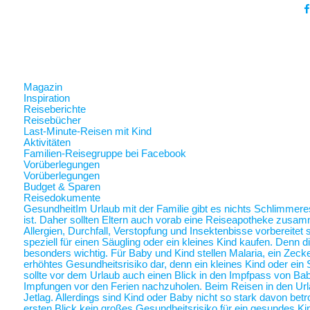
Magazin
Inspiration
Reiseberichte
Reisebücher
Last-Minute-Reisen mit Kind
Aktivitäten
Familien-Reisegruppe bei Facebook
Vorüberlegungen
Vorüberlegungen
Budget & Sparen
Reisedokumente
Gesundheit
Im Urlaub mit der Familie gibt es nichts Schlimmer
ist. Daher sollten Eltern auch vorab eine Reiseapotheke zusam
Allergien, Durchfall, Verstopfung und Insektenbisse vorbereite
speziell für einen Säugling oder ein kleines Kind kaufen. Denn 
besonders wichtig. Für Baby und Kind stellen Malaria, ein Zec
erhöhtes Gesundheitsrisiko dar, denn ein kleines Kind oder ein 
sollte vor dem Urlaub auch einen Blick in den Impfpass von Ba
Impfungen vor den Ferien nachzuholen. Beim Reisen in den Url
Jetlag. Allerdings sind Kind oder Baby nicht so stark davon betr
ersten Blick kein großes Gesundheitsrisiko für ein gesundes Ki