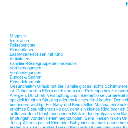
Magazin
Inspiration
Reiseberichte
Reisebücher
Last-Minute-Reisen mit Kind
Aktivitäten
Familien-Reisegruppe bei Facebook
Vorüberlegungen
Vorüberlegungen
Budget & Sparen
Reisedokumente
Gesundheit
Im Urlaub mit der Familie gibt es nichts Schlimmer
ist. Daher sollten Eltern auch vorab eine Reiseapotheke zusam
Allergien, Durchfall, Verstopfung und Insektenbisse vorbereite
speziell für einen Säugling oder ein kleines Kind kaufen. Denn 
besonders wichtig. Für Baby und Kind stellen Malaria, ein Zec
erhöhtes Gesundheitsrisiko dar, denn ein kleines Kind oder ein 
sollte vor dem Urlaub auch einen Blick in den Impfpass von Ba
Impfungen vor den Ferien nachzuholen. Beim Reisen in den Url
Jetlag. Allerdings sind Kind oder Baby nicht so stark davon betr
ersten Blick kein großes Gesundheitsrisiko für ein gesundes Ki