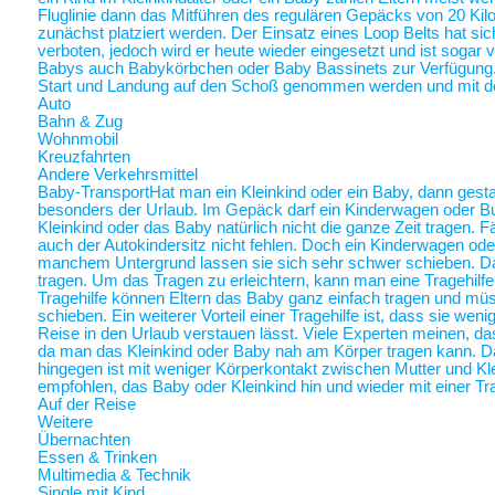
Fluglinie dann das Mitführen des regulären Gepäcks von 20 Ki
zunächst platziert werden. Der Einsatz eines Loop Belts hat sic
verboten, jedoch wird er heute wieder eingesetzt und ist sogar
Babys auch Babykörbchen oder Baby Bassinets zur Verfügung
Start und Landung auf den Schoß genommen werden und mit 
Auto
Bahn & Zug
Wohnmobil
Kreuzfahrten
Andere Verkehrsmittel
Baby-Transport
Hat man ein Kleinkind oder ein Baby, dann gestalt
besonders der Urlaub. Im Gepäck darf ein Kinderwagen oder Bugg
Kleinkind oder das Baby natürlich nicht die ganze Zeit tragen. 
auch der Autokindersitz nicht fehlen. Doch ein Kinderwagen oder
manchem Untergrund lassen sie sich sehr schwer schieben. Da 
tragen. Um das Tragen zu erleichtern, kann man eine Tragehilf
Tragehilfe können Eltern das Baby ganz einfach tragen und m
schieben. Ein weiterer Vorteil einer Tragehilfe ist, dass sie we
Reise in den Urlaub verstauen lässt. Viele Experten meinen, das
da man das Kleinkind oder Baby nah am Körper tragen kann.
hingegen ist mit weniger Körperkontakt zwischen Mutter und Kl
empfohlen, das Baby oder Kleinkind hin und wieder mit einer Tra
Auf der Reise
Weitere
Übernachten
Essen & Trinken
Multimedia & Technik
Single mit Kind