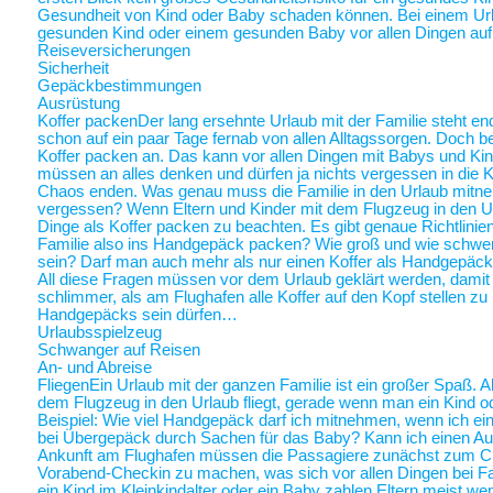
Gesundheit von Kind oder Baby schaden können. Bei einem Ur
gesunden Kind oder einem gesunden Baby vor allen Dingen au
Reiseversicherungen
Sicherheit
Gepäckbestimmungen
Ausrüstung
Koffer packen
Der lang ersehnte Urlaub mit der Familie steht end
schon auf ein paar Tage fernab von allen Alltagssorgen. Doch be
Koffer packen an. Das kann vor allen Dingen mit Babys und Kin
müssen an alles denken und dürfen ja nichts vergessen in die K
Chaos enden. Was genau muss die Familie in den Urlaub mitne
vergessen? Wenn Eltern und Kinder mit dem Flugzeug in den Ur
Dinge als Koffer packen zu beachten. Es gibt genaue Richtlinie
Familie also ins Handgepäck packen? Wie groß und wie schwer 
sein? Darf man auch mehr als nur einen Koffer als Handgepäck
All diese Fragen müssen vor dem Urlaub geklärt werden, damit a
schlimmer, als am Flughafen alle Koffer auf den Kopf stellen zu
Handgepäcks sein dürfen…
Urlaubsspielzeug
Schwanger auf Reisen
An- und Abreise
Fliegen
Ein Urlaub mit der ganzen Familie ist ein großer Spaß. A
dem Flugzeug in den Urlaub fliegt, gerade wenn man ein Kind o
Beispiel: Wie viel Handgepäck darf ich mitnehmen, wenn ich ein 
bei Übergepäck durch Sachen für das Baby? Kann ich einen Au
Ankunft am Flughafen müssen die Passagiere zunächst zum Chec
Vorabend-Checkin zu machen, was sich vor allen Dingen bei Fa
ein Kind im Kleinkindalter oder ein Baby zahlen Eltern meist weni