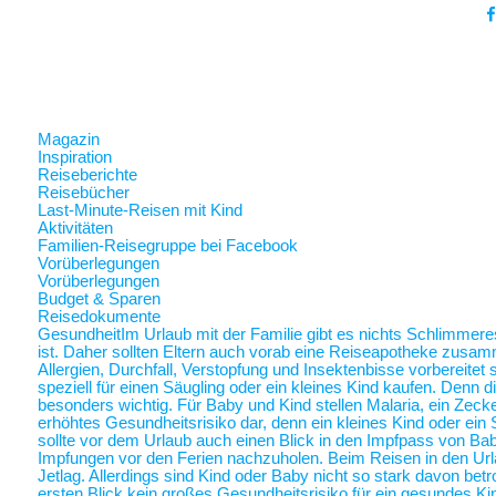
Magazin
Inspiration
Reiseberichte
Reisebücher
Last-Minute-Reisen mit Kind
Aktivitäten
Familien-Reisegruppe bei Facebook
Vorüberlegungen
Vorüberlegungen
Budget & Sparen
Reisedokumente
Gesundheit
Im Urlaub mit der Familie gibt es nichts Schlimmer
ist. Daher sollten Eltern auch vorab eine Reiseapotheke zusam
Allergien, Durchfall, Verstopfung und Insektenbisse vorbereite
speziell für einen Säugling oder ein kleines Kind kaufen. Denn 
besonders wichtig. Für Baby und Kind stellen Malaria, ein Zec
erhöhtes Gesundheitsrisiko dar, denn ein kleines Kind oder ein 
sollte vor dem Urlaub auch einen Blick in den Impfpass von Ba
Impfungen vor den Ferien nachzuholen. Beim Reisen in den Url
Jetlag. Allerdings sind Kind oder Baby nicht so stark davon betr
ersten Blick kein großes Gesundheitsrisiko für ein gesundes Ki