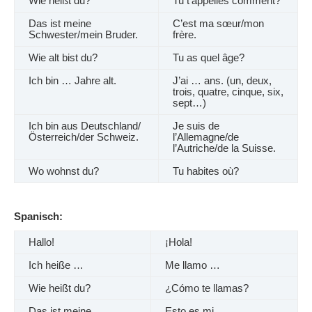
Wie heißt du?
Tu t’appelles comment?
Das ist meine
C’est ma sœur/mon
Schwester/mein Bruder.
frère.
Wie alt bist du?
Tu as quel âge?
Ich bin … Jahre alt.
J’ai … ans. (un, deux,
trois, quatre, cinque, six,
sept…)
Ich bin aus Deutschland/
Je suis de
Österreich/der Schweiz.
l’Allemagne/de
l’Autriche/de la Suisse.
Wo wohnst du?
Tu habites où?
Spanisch:
Hallo!
¡Hola!
Ich heiße …
Me llamo …
Wie heißt du?
¿Cómo te llamas?
Das ist meine
Esto es mi