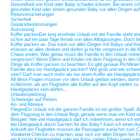
Gesundheit von Kind oder Baby schaden können. Bei einem Ur
gesunden Kind oder einem gesunden Baby vor allen Dingen au
Reiseversicherungen
Sicherheit
Gepäckbestimmungen
Ausrüstung
Koffer packen
Der lang ersehnte Urlaub mit der Familie steht end
schon auf ein paar Tage fernab von allen Alltagssorgen. Doch be
Koffer packen an. Das kann vor allen Dingen mit Babys und Kin
müssen an alles denken und dürfen ja nichts vergessen in die K
Chaos enden. Was genau muss die Familie in den Urlaub mitne
vergessen? Wenn Eltern und Kinder mit dem Flugzeug in den Ur
Dinge als Koffer packen zu beachten. Es gibt genaue Richtlinie
Familie also ins Handgepäck packen? Wie groß und wie schwer 
sein? Darf man auch mehr als nur einen Koffer als Handgepäck
All diese Fragen müssen vor dem Urlaub geklärt werden, damit a
schlimmer, als am Flughafen alle Koffer auf den Kopf stellen zu
Handgepäcks sein dürfen…
Urlaubsspielzeug
Schwanger auf Reisen
An- und Abreise
Fliegen
Ein Urlaub mit der ganzen Familie ist ein großer Spaß. A
dem Flugzeug in den Urlaub fliegt, gerade wenn man ein Kind o
Beispiel: Wie viel Handgepäck darf ich mitnehmen, wenn ich ein 
bei Übergepäck durch Sachen für das Baby? Kann ich einen Au
Ankunft am Flughafen müssen die Passagiere zunächst zum Chec
Vorabend-Checkin zu machen, was sich vor allen Dingen bei Fa
ein Kind im Kleinkindalter oder ein Baby zahlen Eltern meist weni