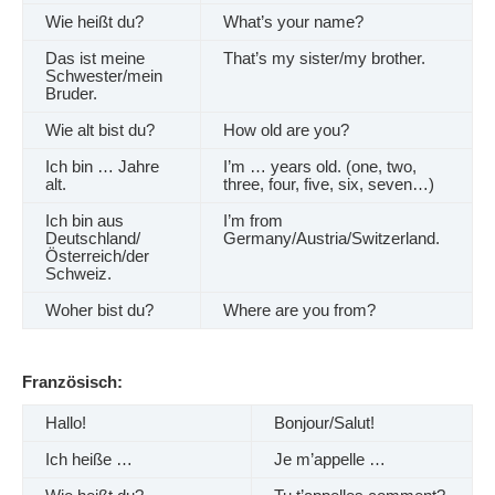
Wie heißt du?
What’s your name?
Das ist meine
That’s my sister/my brother.
Schwester/mein
Bruder.
Wie alt bist du?
How old are you?
Ich bin … Jahre
I’m … years old. (one, two,
alt.
three, four, five, six, seven…)
Ich bin aus
I’m from
Deutschland/
Germany/Austria/Switzerland.
Österreich/der
Schweiz.
Woher bist du?
Where are you from?
Französisch:
Hallo!
Bonjour/Salut!
Ich heiße …
Je m’appelle …