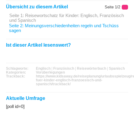
Übersicht zu diesem Artikel
Seite 1/2
Seite 1: Reisewortschatz für Kinder: Englisch, Französisch
und Spanisch
Seite 2: Meinungsverschiedenheiten regeln und Tschüss
sagen
Ist dieser Artikel lesenswert?
Schlagworte:
Englisch
|
Französisch
|
Reisewörterbuch
|
Spanisch
Kategorien:
Vorüberlegungen
Trackback:
https://www.kidsaway.de/reiseplanung/urlaubsspielzeug/r
fuer-kinder-englisch-franzoesisch-und-
spanisch/trackback/
Aktuelle Umfrage
[poll id=0]