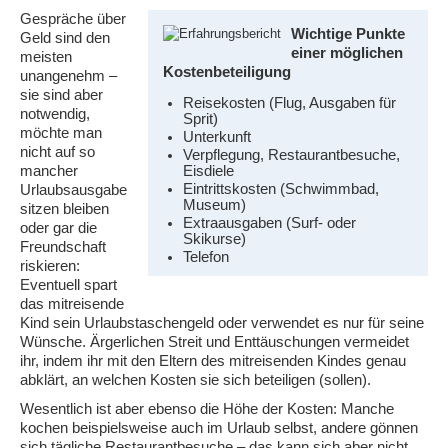
Gespräche über
Wichtige Punkte
Geld sind den
einer möglichen
meisten
Kostenbeteiligung
unangenehm –
sie sind aber
Reisekosten (Flug, Ausgaben für
notwendig,
Sprit)
möchte man
Unterkunft
nicht auf so
Verpflegung, Restaurantbesuche,
mancher
Eisdiele
Eintrittskosten (Schwimmbad,
Urlaubsausgabe
Museum)
sitzen bleiben
Extraausgaben (Surf- oder
oder gar die
Skikurse)
Freundschaft
Telefon
riskieren:
Eventuell spart
das mitreisende
Kind sein Urlaubstaschengeld oder verwendet es nur für seine
Wünsche. Ärgerlichen Streit und Enttäuschungen vermeidet
ihr, indem ihr mit den Eltern des mitreisenden Kindes genau
abklärt, an welchen Kosten sie sich beteiligen (sollen).
Wesentlich ist aber ebenso die Höhe der Kosten: Manche
kochen beispielsweise auch im Urlaub selbst, andere gönnen
sich tägliche Restaurantbesuche – das kann sich aber nicht