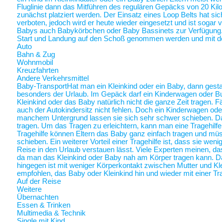
Fluglinie dann das Mitführen des regulären Gepäcks von 20 Ki
zunächst platziert werden. Der Einsatz eines Loop Belts hat sic
verboten, jedoch wird er heute wieder eingesetzt und ist sogar
Babys auch Babykörbchen oder Baby Bassinets zur Verfügung
Start und Landung auf den Schoß genommen werden und mit 
Auto
Bahn & Zug
Wohnmobil
Kreuzfahrten
Andere Verkehrsmittel
Baby-Transport
Hat man ein Kleinkind oder ein Baby, dann gestalt
besonders der Urlaub. Im Gepäck darf ein Kinderwagen oder Bugg
Kleinkind oder das Baby natürlich nicht die ganze Zeit tragen. 
auch der Autokindersitz nicht fehlen. Doch ein Kinderwagen oder
manchem Untergrund lassen sie sich sehr schwer schieben. Da 
tragen. Um das Tragen zu erleichtern, kann man eine Tragehilf
Tragehilfe können Eltern das Baby ganz einfach tragen und m
schieben. Ein weiterer Vorteil einer Tragehilfe ist, dass sie we
Reise in den Urlaub verstauen lässt. Viele Experten meinen, das
da man das Kleinkind oder Baby nah am Körper tragen kann.
hingegen ist mit weniger Körperkontakt zwischen Mutter und Kl
empfohlen, das Baby oder Kleinkind hin und wieder mit einer Tra
Auf der Reise
Weitere
Übernachten
Essen & Trinken
Multimedia & Technik
Single mit Kind