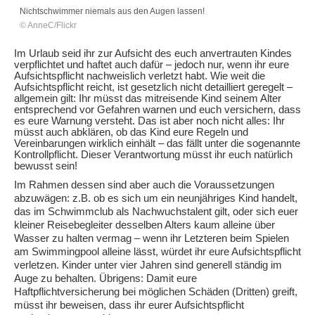
Nichtschwimmer niemals aus den Augen lassen!
© AnneC/Flickr
Im Urlaub seid ihr zur Aufsicht des euch anvertrauten Kindes
verpflichtet und haftet auch dafür – jedoch nur, wenn ihr eure
Aufsichtspflicht nachweislich verletzt habt. Wie weit die
Aufsichtspflicht reicht, ist gesetzlich nicht detailliert geregelt –
allgemein gilt: Ihr müsst das mitreisende Kind seinem Alter
entsprechend vor Gefahren warnen und euch versichern, dass
es eure Warnung versteht. Das ist aber noch nicht alles: Ihr
müsst auch abklären, ob das Kind eure Regeln und
Vereinbarungen wirklich einhält – das fällt unter die sogenannte
Kontrollpflicht. Dieser Verantwortung müsst ihr euch natürlich
bewusst sein!
Im Rahmen dessen sind aber auch die Voraussetzungen
abzuwägen: z.B. ob es sich um ein neunjähriges Kind handelt,
das im Schwimmclub als Nachwuchstalent gilt, oder sich euer
kleiner Reisebegleiter desselben Alters kaum alleine über
Wasser zu halten vermag – wenn ihr Letzteren beim Spielen
am Swimmingpool alleine lässt, würdet ihr eure Aufsichtspflicht
verletzen. Kinder unter vier Jahren sind generell ständig im
Auge zu behalten. Übrigens: Damit eure
Haftpflichtversicherung bei möglichen Schäden (Dritten) greift,
müsst ihr beweisen, dass ihr eurer Aufsichtspflicht