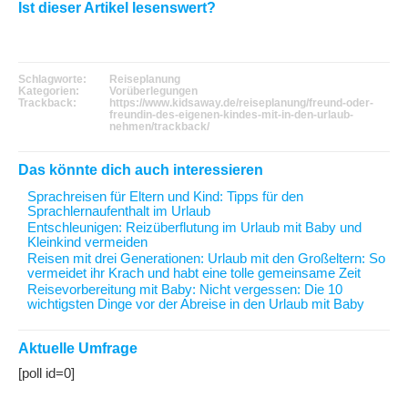
Ist dieser Artikel lesenswert?
Schlagworte:
Reiseplanung
Kategorien:
Vorüberlegungen
Trackback:
https://www.kidsaway.de/reiseplanung/freund-oder-
freundin-des-eigenen-kindes-mit-in-den-urlaub-
nehmen/trackback/
Das könnte dich auch interessieren
Sprachreisen für Eltern und Kind
: Tipps für den
Sprachlernaufenthalt im Urlaub
Entschleunigen
: Reizüberflutung im Urlaub mit Baby und
Kleinkind vermeiden
Reisen mit drei Generationen
: Urlaub mit den Großeltern: So
vermeidet ihr Krach und habt eine tolle gemeinsame Zeit
Reisevorbereitung mit Baby
: Nicht vergessen: Die 10
wichtigsten Dinge vor der Abreise in den Urlaub mit Baby
Aktuelle Umfrage
[poll id=0]