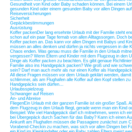
Gesundheit von Kind oder Baby schaden können. Bei einem Ur
gesunden Kind oder einem gesunden Baby vor allen Dingen au
Reiseversicherungen
Sicherheit
Gepäckbestimmungen
Ausrüstung
Koffer packen
Der lang ersehnte Urlaub mit der Familie steht end
schon auf ein paar Tage fernab von allen Alltagssorgen. Doch be
Koffer packen an. Das kann vor allen Dingen mit Babys und Kin
müssen an alles denken und dürfen ja nichts vergessen in die K
Chaos enden. Was genau muss die Familie in den Urlaub mitne
vergessen? Wenn Eltern und Kinder mit dem Flugzeug in den Ur
Dinge als Koffer packen zu beachten. Es gibt genaue Richtlinie
Familie also ins Handgepäck packen? Wie groß und wie schwer 
sein? Darf man auch mehr als nur einen Koffer als Handgepäck
All diese Fragen müssen vor dem Urlaub geklärt werden, damit a
schlimmer, als am Flughafen alle Koffer auf den Kopf stellen zu
Handgepäcks sein dürfen…
Urlaubsspielzeug
Schwanger auf Reisen
An- und Abreise
Fliegen
Ein Urlaub mit der ganzen Familie ist ein großer Spaß. A
dem Flugzeug in den Urlaub fliegt, gerade wenn man ein Kind o
Beispiel: Wie viel Handgepäck darf ich mitnehmen, wenn ich ein 
bei Übergepäck durch Sachen für das Baby? Kann ich einen Au
Ankunft am Flughafen müssen die Passagiere zunächst zum Chec
Vorabend-Checkin zu machen, was sich vor allen Dingen bei Fa
ein Kind im Kleinkindalter oder ein Baby zahlen Eltern meist weni