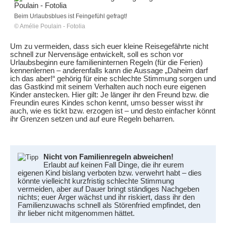
Beim Urlaubsblues ist Feingefühl gefragt!
© Amélie Poulain - Fotolia
Um zu vermeiden, dass sich euer kleine Reisegefährte nicht
schnell zur Nervensäge entwickelt, soll es schon vor
Urlaubsbeginn eure familieninternen Regeln (für die Ferien)
kennenlernen – anderenfalls kann die Aussage „Daheim darf
ich das aber!“ gehörig für eine schlechte Stimmung sorgen und
das Gastkind mit seinem Verhalten auch noch eure eigenen
Kinder anstecken. Hier gilt: Je länger ihr den Freund bzw. die
Freundin eures Kindes schon kennt, umso besser wisst ihr
auch, wie es tickt bzw. erzogen ist – und desto einfacher könnt
ihr Grenzen setzen und auf eure Regeln beharren.
Nicht von Familienregeln abweichen!
Erlaubt auf keinen Fall Dinge, die ihr eurem
eigenen Kind bislang verboten bzw. verwehrt habt – dies
könnte vielleicht kurzfristig schlechte Stimmung
vermeiden, aber auf Dauer bringt ständiges Nachgeben
nichts; euer Ärger wächst und ihr riskiert, dass ihr den
Familienzuwachs schnell als Störenfried empfindet, den
ihr lieber nicht mitgenommen hättet.