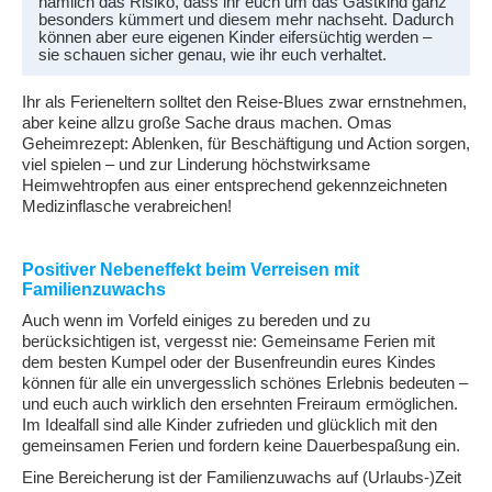
nämlich das Risiko, dass ihr euch um das Gastkind ganz
besonders kümmert und diesem mehr nachseht. Dadurch
können aber eure eigenen Kinder eifersüchtig werden –
sie schauen sicher genau, wie ihr euch verhaltet.
Ihr als Ferieneltern solltet den Reise-Blues zwar ernstnehmen,
aber keine allzu große Sache draus machen. Omas
Geheimrezept: Ablenken, für Beschäftigung und Action sorgen,
viel spielen – und zur Linderung höchstwirksame
Heimwehtropfen aus einer entsprechend gekennzeichneten
Medizinflasche verabreichen!
Positiver Nebeneffekt beim Verreisen mit
Familienzuwachs
Auch wenn im Vorfeld einiges zu bereden und zu
berücksichtigen ist, vergesst nie: Gemeinsame Ferien mit
dem besten Kumpel oder der Busenfreundin eures Kindes
können für alle ein unvergesslich schönes Erlebnis bedeuten –
und euch auch wirklich den ersehnten Freiraum ermöglichen.
Im Idealfall sind alle Kinder zufrieden und glücklich mit den
gemeinsamen Ferien und fordern keine Dauerbespaßung ein.
Eine Bereicherung ist der Familienzuwachs auf (Urlaubs-)Zeit