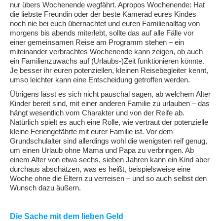
nur übers Wochenende wegfährt. Apropos Wochenende: Hat
die liebste Freundin oder der beste Kamerad eures Kindes
noch nie bei euch übernachtet und euren Familienalltag von
morgens bis abends miterlebt, sollte das auf alle Fälle vor
einer gemeinsamen Reise am Programm stehen – ein
miteinander verbrachtes Wochenende kann zeigen, ob auch
ein Familienzuwachs auf (Urlaubs-)Zeit funktionieren könnte.
Je besser ihr euren potenziellen, kleinen Reisebegleiter kennt,
umso leichter kann eine Entscheidung getroffen werden.
Übrigens lässt es sich nicht pauschal sagen, ab welchem Alter
Kinder bereit sind, mit einer anderen Familie zu urlauben – das
hängt wesentlich vom Charakter und von der Reife ab.
Natürlich spielt es auch eine Rolle, wie vertraut der potenzielle
kleine Feriengefährte mit eurer Familie ist. Vor dem
Grundschulalter sind allerdings wohl die wenigsten reif genug,
um einen Urlaub ohne Mama und Papa zu verbringen. Ab
einem Alter von etwa sechs, sieben Jahren kann ein Kind aber
durchaus abschätzen, was es heißt, beispielsweise eine
Woche ohne die Eltern zu verreisen – und so auch selbst den
Wunsch dazu äußern.
Die Sache mit dem lieben Geld