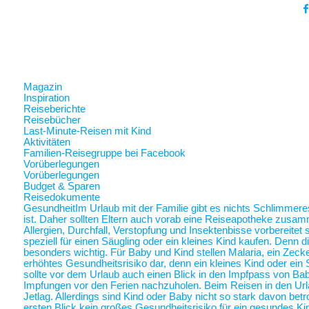
Magazin
Inspiration
Reiseberichte
Reisebücher
Last-Minute-Reisen mit Kind
Aktivitäten
Familien-Reisegruppe bei Facebook
Vorüberlegungen
Vorüberlegungen
Budget & Sparen
Reisedokumente
Gesundheit
Im Urlaub mit der Familie gibt es nichts Schlimmer
ist. Daher sollten Eltern auch vorab eine Reiseapotheke zusam
Allergien, Durchfall, Verstopfung und Insektenbisse vorbereite
speziell für einen Säugling oder ein kleines Kind kaufen. Denn 
besonders wichtig. Für Baby und Kind stellen Malaria, ein Zec
erhöhtes Gesundheitsrisiko dar, denn ein kleines Kind oder ein 
sollte vor dem Urlaub auch einen Blick in den Impfpass von Ba
Impfungen vor den Ferien nachzuholen. Beim Reisen in den Url
Jetlag. Allerdings sind Kind oder Baby nicht so stark davon betr
ersten Blick kein großes Gesundheitsrisiko für ein gesundes Ki