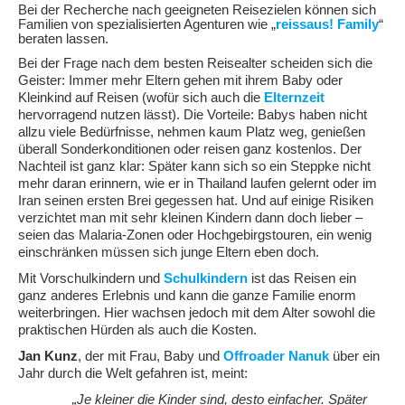
Bei der Recherche nach geeigneten Reisezielen können sich
Familien von spezialisierten Agenturen wie „
reissaus! Family
“
beraten lassen.
Bei der Frage nach dem besten Reisealter scheiden sich die
Geister: Immer mehr Eltern gehen mit ihrem Baby oder
Kleinkind auf Reisen (wofür sich auch die
Elternzeit
hervorragend nutzen lässt). Die Vorteile: Babys haben nicht
allzu viele Bedürfnisse, nehmen kaum Platz weg, genießen
überall Sonderkonditionen oder reisen ganz kostenlos. Der
Nachteil ist ganz klar: Später kann sich so ein Steppke nicht
mehr daran erinnern, wie er in Thailand laufen gelernt oder im
Iran seinen ersten Brei gegessen hat. Und auf einige Risiken
verzichtet man mit sehr kleinen Kindern dann doch lieber –
seien das Malaria-Zonen oder Hochgebirgstouren, ein wenig
einschränken müssen sich junge Eltern eben doch.
Mit Vorschulkindern und
Schulkindern
ist das Reisen ein
ganz anderes Erlebnis und kann die ganze Familie enorm
weiterbringen. Hier wachsen jedoch mit dem Alter sowohl die
praktischen Hürden als auch die Kosten.
Jan Kunz
, der mit Frau, Baby und
Offroader Nanuk
über ein
Jahr durch die Welt gefahren ist, meint:
„Je kleiner die Kinder sind, desto einfacher. Später