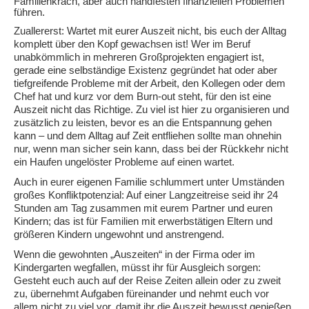
Familienkrach, aber auch handfesten finanziellen Problemen
führen.
Zuallererst: Wartet mit eurer Auszeit nicht, bis euch der Alltag
komplett über den Kopf gewachsen ist! Wer im Beruf
unabkömmlich in mehreren Großprojekten engagiert ist,
gerade eine selbständige Existenz gegründet hat oder aber
tiefgreifende Probleme mit der Arbeit, den Kollegen oder dem
Chef hat und kurz vor dem Burn-out steht, für den ist eine
Auszeit nicht das Richtige. Zu viel ist hier zu organisieren und
zusätzlich zu leisten, bevor es an die Entspannung gehen
kann – und dem Alltag auf Zeit entfliehen sollte man ohnehin
nur, wenn man sicher sein kann, dass bei der Rückkehr nicht
ein Haufen ungelöster Probleme auf einen wartet.
Auch in eurer eigenen Familie schlummert unter Umständen
großes Konfliktpotenzial: Auf einer Langzeitreise seid ihr 24
Stunden am Tag zusammen mit eurem Partner und euren
Kindern; das ist für Familien mit erwerbstätigen Eltern und
größeren Kindern ungewohnt und anstrengend.
Wenn die gewohnten „Auszeiten“ in der Firma oder im
Kindergarten wegfallen, müsst ihr für Ausgleich sorgen:
Gesteht euch auch auf der Reise Zeiten allein oder zu zweit
zu, übernehmt Aufgaben füreinander und nehmt euch vor
allem nicht zu viel vor, damit ihr die Auszeit bewusst genießen