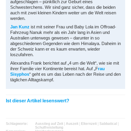
aufgeschlagen – pünktlich zur Geburt eines
Schwesterchens. Wir sind ganz sicher, dass die beiden
auch mit zwei kleinen Kindern weiter um die Welt reisen
werden.
Jan Kunz
ist mit seiner Frau und Baby Lola im Offroad-
Fahrzeug Nanuk mehr als ein Jahr lang in Asien und
Australien unterwegs gewesen – darunter in so
abgeschiedenen Gegenden wie dem Himalaya. Daheim in
der Schweiz kann er es kaum erwarten, wieder
loszufahren.
Alexandra Frank berichtet auf „4 um die Welt“, wie sie mit
ihrer Familie vier Kontinente bereist hat. Auf „F
rau
Sisyphos
“ geht es um das Leben nach der Reise und den
täglichen Alltagskampf.
Ist dieser Artikel lesenswert?
Schlagworte:
Ausstieg auf Zeit
|
Auszeit
|
Elternzeit
|
Sabbatical
|
Schulfreistellung