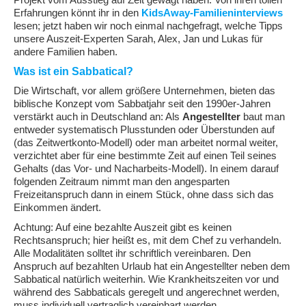
Projekt vom Ausstieg auf Zeit gewagt haben. Von ihren tollen
Erfahrungen könnt ihr in den
KidsAway-Familieninterviews
lesen; jetzt haben wir noch einmal nachgefragt, welche Tipps
unsere Auszeit-Experten Sarah, Alex, Jan und Lukas für
andere Familien haben.
Was ist ein Sabbatical?
Die Wirtschaft, vor allem größere Unternehmen, bieten das
biblische Konzept vom Sabbatjahr seit den 1990er-Jahren
verstärkt auch in Deutschland an: Als
Angestellter
baut man
entweder systematisch Plusstunden oder Überstunden auf
(das Zeitwertkonto-Modell) oder man arbeitet normal weiter,
verzichtet aber für eine bestimmte Zeit auf einen Teil seines
Gehalts (das Vor- und Nacharbeits-Modell). In einem darauf
folgenden Zeitraum nimmt man den angesparten
Freizeitanspruch dann in einem Stück, ohne dass sich das
Einkommen ändert.
Achtung: Auf eine bezahlte Auszeit gibt es keinen
Rechtsanspruch; hier heißt es, mit dem Chef zu verhandeln.
Alle Modalitäten solltet ihr schriftlich vereinbaren. Den
Anspruch auf bezahlten Urlaub hat ein Angestellter neben dem
Sabbatical natürlich weiterhin. Wie Krankheitszeiten vor und
während des Sabbaticals geregelt und angerechnet werden,
muss individuell vertraglich vereinbart werden.