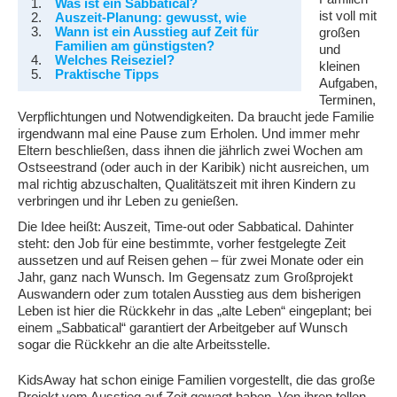
Was ist ein Sabbatical?
ist voll mit
Auszeit-Planung: gewusst, wie
Wann ist ein Ausstieg auf Zeit für
großen
Familien am günstigsten?
und
Welches Reiseziel?
kleinen
Praktische Tipps
Aufgaben,
Terminen,
Verpflichtungen und Notwendigkeiten. Da braucht jede Familie
irgendwann mal eine Pause zum Erholen. Und immer mehr
Eltern beschließen, dass ihnen die jährlich zwei Wochen am
Ostseestrand (oder auch in der Karibik) nicht ausreichen, um
mal richtig abzuschalten, Qualitätszeit mit ihren Kindern zu
verbringen und ihr Leben zu genießen.
Die Idee heißt: Auszeit, Time-out oder Sabbatical. Dahinter
steht: den Job für eine bestimmte, vorher festgelegte Zeit
aussetzen und auf Reisen gehen – für zwei Monate oder ein
Jahr, ganz nach Wunsch. Im Gegensatz zum Großprojekt
Auswandern oder zum totalen Ausstieg aus dem bisherigen
Leben ist hier die Rückkehr in das „alte Leben“ eingeplant; bei
einem „Sabbatical“ garantiert der Arbeitgeber auf Wunsch
sogar die Rückkehr an die alte Arbeitsstelle.
KidsAway hat schon einige Familien vorgestellt, die das große