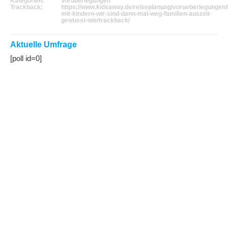
Kategorien:
Vorüberlegungen
Trackback:
https://www.kidsaway.de/reiseplanung/vorueberlegungen/l
mit-kindern-wir-sind-dann-mal-weg-familien-auszeit-
gewusst-wie/trackback/
Aktuelle Umfrage
[poll id=0]