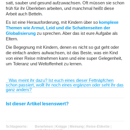
satt, sauber und gesund aufzuwachsen. Oft müssen sie schon
früh für ihr Überleben arbeiten, und manchmal heißt diese
Arbeit auch Betteln.
Es ist eine Herausforderung, mit Kindern über so
komplexe
Themen wie Armut, Leid und die Schattenseiten der
Globalisierung
zu sprechen. Aber das ist eure Aufgabe als
Eltern.
Die Begegnung mit Kindern, denen es nicht so gut geht oder
die einfach anders aufwachsen, ist das Beste, was ein Kind
von einer Reise mitnehmen kann und eine super Gelegenheit,
um Toleranz und Weltoffenheit zu lernen.
Was meint ihr dazu? Ist euch eines dieser Fettnäpfchen
schon passiert, wollt ihr noch eines ergänzen oder seht ihr das
ganz anders?
Ist dieser Artikel lesenswert?
Schlagworte:
Benehmen
|
Knigge
|
Meinung
|
Reise-Etikette
|