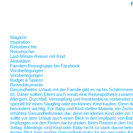
Magazin
Inspiration
Reiseberichte
Reisebücher
Last-Minute-Reisen mit Kind
Aktivitäten
Familien-Reisegruppe bei Facebook
Vorüberlegungen
Vorüberlegungen
Budget & Sparen
Reisedokumente
Gesundheit
Im Urlaub mit der Familie gibt es nichts Schlimmer
ist. Daher sollten Eltern auch vorab eine Reiseapotheke zusam
Allergien, Durchfall, Verstopfung und Insektenbisse vorbereite
speziell für einen Säugling oder ein kleines Kind kaufen. Denn 
besonders wichtig. Für Baby und Kind stellen Malaria, ein Zec
erhöhtes Gesundheitsrisiko dar, denn ein kleines Kind oder ein 
sollte vor dem Urlaub auch einen Blick in den Impfpass von Ba
Impfungen vor den Ferien nachzuholen. Beim Reisen in den Url
Jetlag. Allerdings sind Kind oder Baby nicht so stark davon betr
ersten Blick kein großes Gesundheitsrisiko für ein gesundes Ki