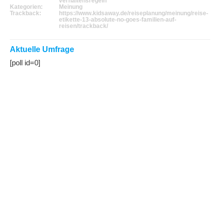
verhaltensregeln
Kategorien:
Meinung
Trackback:
https://www.kidsaway.de/reiseplanung/meinung/reise-
etikette-13-absolute-no-goes-familien-auf-
reisen/trackback/
Aktuelle Umfrage
[poll id=0]