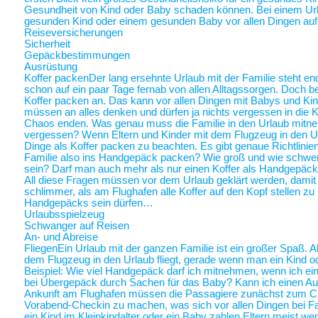
Gesundheit von Kind oder Baby schaden können. Bei einem Ur
gesunden Kind oder einem gesunden Baby vor allen Dingen au
Reiseversicherungen
Sicherheit
Gepäckbestimmungen
Ausrüstung
Koffer packen
Der lang ersehnte Urlaub mit der Familie steht end
schon auf ein paar Tage fernab von allen Alltagssorgen. Doch be
Koffer packen an. Das kann vor allen Dingen mit Babys und Kin
müssen an alles denken und dürfen ja nichts vergessen in die K
Chaos enden. Was genau muss die Familie in den Urlaub mitne
vergessen? Wenn Eltern und Kinder mit dem Flugzeug in den Ur
Dinge als Koffer packen zu beachten. Es gibt genaue Richtlinie
Familie also ins Handgepäck packen? Wie groß und wie schwer 
sein? Darf man auch mehr als nur einen Koffer als Handgepäck
All diese Fragen müssen vor dem Urlaub geklärt werden, damit a
schlimmer, als am Flughafen alle Koffer auf den Kopf stellen zu
Handgepäcks sein dürfen…
Urlaubsspielzeug
Schwanger auf Reisen
An- und Abreise
Fliegen
Ein Urlaub mit der ganzen Familie ist ein großer Spaß. A
dem Flugzeug in den Urlaub fliegt, gerade wenn man ein Kind o
Beispiel: Wie viel Handgepäck darf ich mitnehmen, wenn ich ein 
bei Übergepäck durch Sachen für das Baby? Kann ich einen Au
Ankunft am Flughafen müssen die Passagiere zunächst zum Chec
Vorabend-Checkin zu machen, was sich vor allen Dingen bei Fa
ein Kind im Kleinkindalter oder ein Baby zahlen Eltern meist weni