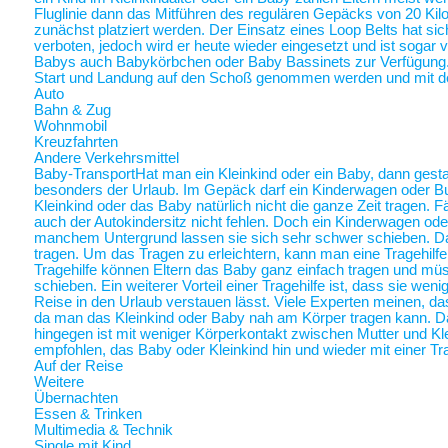
Fluglinie dann das Mitführen des regulären Gepäcks von 20 Ki
zunächst platziert werden. Der Einsatz eines Loop Belts hat sic
verboten, jedoch wird er heute wieder eingesetzt und ist sogar
Babys auch Babykörbchen oder Baby Bassinets zur Verfügung
Start und Landung auf den Schoß genommen werden und mit 
Auto
Bahn & Zug
Wohnmobil
Kreuzfahrten
Andere Verkehrsmittel
Baby-Transport
Hat man ein Kleinkind oder ein Baby, dann gestalt
besonders der Urlaub. Im Gepäck darf ein Kinderwagen oder Bugg
Kleinkind oder das Baby natürlich nicht die ganze Zeit tragen. 
auch der Autokindersitz nicht fehlen. Doch ein Kinderwagen oder
manchem Untergrund lassen sie sich sehr schwer schieben. Da 
tragen. Um das Tragen zu erleichtern, kann man eine Tragehilf
Tragehilfe können Eltern das Baby ganz einfach tragen und m
schieben. Ein weiterer Vorteil einer Tragehilfe ist, dass sie we
Reise in den Urlaub verstauen lässt. Viele Experten meinen, das
da man das Kleinkind oder Baby nah am Körper tragen kann.
hingegen ist mit weniger Körperkontakt zwischen Mutter und Kl
empfohlen, das Baby oder Kleinkind hin und wieder mit einer Tra
Auf der Reise
Weitere
Übernachten
Essen & Trinken
Multimedia & Technik
Single mit Kind