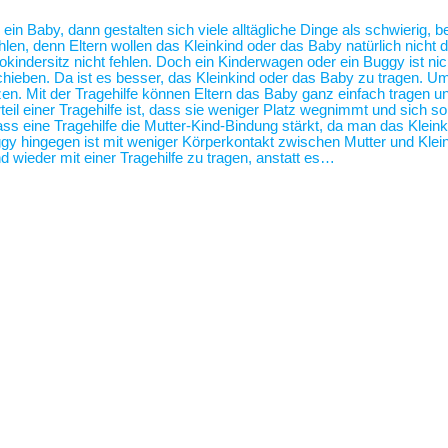
 ein Baby, dann gestalten sich viele alltägliche Dinge als schwierig,
len, denn Eltern wollen das Kleinkind oder das Baby natürlich nicht 
tokindersitz nicht fehlen. Doch ein Kinderwagen oder ein Buggy ist 
hieben. Da ist es besser, das Kleinkind oder das Baby zu tragen. U
zen. Mit der Tragehilfe können Eltern das Baby ganz einfach tragen
eil einer Tragehilfe ist, dass sie weniger Platz wegnimmt und sich s
ass eine Tragehilfe die Mutter-Kind-Bindung stärkt, da man das Klei
 hingegen ist mit weniger Körperkontakt zwischen Mutter und Klei
 wieder mit einer Tragehilfe zu tragen, anstatt es…