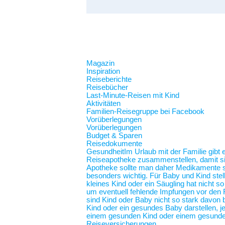
Magazin
Inspiration
Reiseberichte
Reisebücher
Last-Minute-Reisen mit Kind
Aktivitäten
Familien-Reisegruppe bei Facebook
Vorüberlegungen
Vorüberlegungen
Budget & Sparen
Reisedokumente
Gesundheit
Im Urlaub mit der Familie gibt
Reiseapotheke zusammenstellen, damit sie 
Apotheke sollte man daher Medikamente spe
besonders wichtig. Für Baby und Kind stel
kleines Kind oder ein Säugling hat nicht 
um eventuell fehlende Impfungen vor den F
sind Kind oder Baby nicht so stark davon b
Kind oder ein gesundes Baby darstellen,
einem gesunden Kind oder einem gesunde
Reiseversicherungen