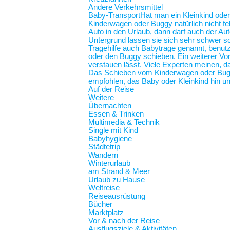
Andere Verkehrsmittel
Baby-Transport
Hat man ein Kleinkind oder
Kinderwagen oder Buggy natürlich nicht feh
Auto in den Urlaub, dann darf auch der Au
Untergrund lassen sie sich sehr schwer sc
Tragehilfe auch Babytrage genannt, benut
oder den Buggy schieben. Ein weiterer Vort
verstauen lässt. Viele Experten meinen, d
Das Schieben vom Kinderwagen oder Buggy
empfohlen, das Baby oder Kleinkind hin und
Auf der Reise
Weitere
Übernachten
Essen & Trinken
Multimedia & Technik
Single mit Kind
Babyhygiene
Städtetrip
Wandern
Winterurlaub
am Strand & Meer
Urlaub zu Hause
Weltreise
Reiseausrüstung
Bücher
Marktplatz
Vor & nach der Reise
Ausflugsziele & Aktivitäten