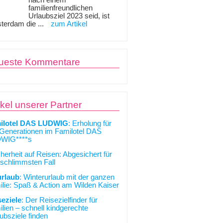
nach einem
familienfreundlichen
Urlaubsziel 2023 seid, ist
terdam die ...
zum Artikel
ueste Kommentare
ikel unserer Partner
ilotel DAS LUDWIG
: Erholung für
 Generationen im Familotel DAS
WIG****s
cherheit auf Reisen: Abgesichert für
schlimmsten Fall
urlaub
: Winterurlaub mit der ganzen
lie: Spaß & Action am Wilden Kaiser
seziele
: Der Reisezielfinder für
lien – schnell kindgerechte
ubsziele finden