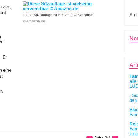
itzen,
auf
Ams
Diese Sitzauflage ist vielseitig verwendbar
© Amazon.de
em
Ne
en
 für
Art
n eine
st
Fam
alle
LUD
e,
: Si
den 
Ski
Fami
Rei
Fami
Urla