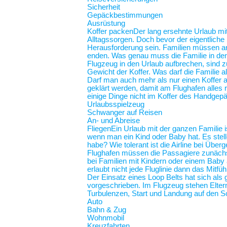
Sicherheit
Gepäckbestimmungen
Ausrüstung
Koffer packen
Der lang ersehnte Urlaub mit
Alltagssorgen. Doch bevor der eigentliche
Herausforderung sein. Familien müssen an 
enden. Was genau muss die Familie in de
Flugzeug in den Urlaub aufbrechen, sind z
Gewicht der Koffer. Was darf die Familie
Darf man auch mehr als nur einen Koffer 
geklärt werden, damit am Flughafen alles r
einige Dinge nicht im Koffer des Handgep
Urlaubsspielzeug
Schwanger auf Reisen
An- und Abreise
Fliegen
Ein Urlaub mit der ganzen Familie i
wenn man ein Kind oder Baby hat. Es stel
habe? Wie tolerant ist die Airline bei Üb
Flughafen müssen die Passagiere zunächst
bei Familien mit Kindern oder einem Baby an
erlaubt nicht jede Fluglinie dann das Mit
Der Einsatz eines Loop Belts hat sich als 
vorgeschrieben. Im Flugzeug stehen Elt
Turbulenzen, Start und Landung auf de
Auto
Bahn & Zug
Wohnmobil
Kreuzfahrten