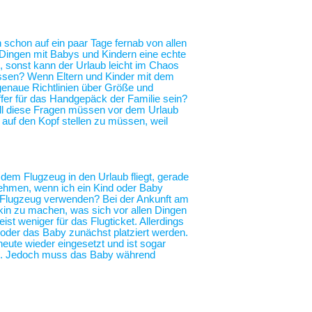
h schon auf ein paar Tage fernab von allen
n Dingen mit Babys und Kindern eine echte
, sonst kann der Urlaub leicht im Chaos
essen? Wenn Eltern und Kinder mit dem
genaue Richtlinien über Größe und
fer für das Handgepäck der Familie sein?
All diese Fragen müssen vor dem Urlaub
r auf den Kopf stellen zu müssen, weil
 dem Flugzeug in den Urlaub fliegt, gerade
nehmen, wenn ich ein Kind oder Baby
im Flugzeug verwenden? Bei der Ankunft am
in zu machen, was sich vor allen Dingen
ist weniger für das Flugticket. Allerdings
 oder das Baby zunächst platziert werden.
heute wieder eingesetzt und ist sogar
ng. Jedoch muss das Baby während