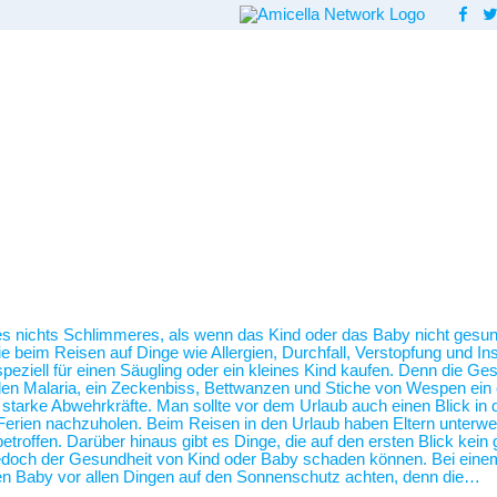
 es nichts Schlimmeres, als wenn das Kind oder das Baby nicht gesund
beim Reisen auf Dinge wie Allergien, Durchfall, Verstopfung und Inse
ziell für einen Säugling oder ein kleines Kind kaufen. Denn die Ges
len Malaria, ein Zeckenbiss, Bettwanzen und Stiche von Wespen ein 
so starke Abwehrkräfte. Man sollte vor dem Urlaub auch einen Blick i
erien nachzuholen. Beim Reisen in den Urlaub haben Eltern unterwegs
etroffen. Darüber hinaus gibt es Dinge, die auf den ersten Blick kei
 jedoch der Gesundheit von Kind oder Baby schaden können. Bei ein
n Baby vor allen Dingen auf den Sonnenschutz achten, denn die…