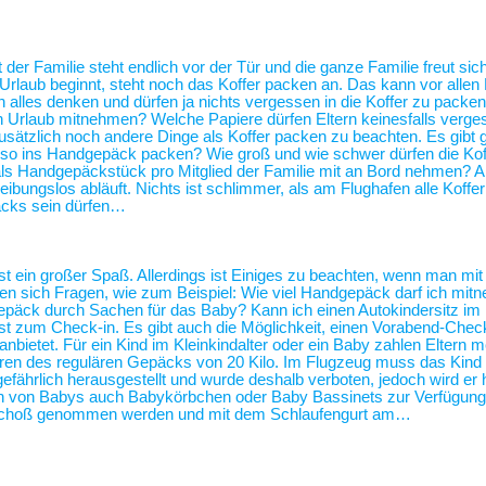
 der Familie steht endlich vor der Tür und die ganze Familie freut sic
 Urlaub beginnt, steht noch das Koffer packen an. Das kann vor alle
alles denken und dürfen ja nichts vergessen in die Koffer zu packen
n Urlaub mitnehmen? Welche Papiere dürfen Eltern keinesfalls verg
usätzlich noch andere Dinge als Koffer packen zu beachten. Es gibt 
 also ins Handgepäck packen? Wie groß und wie schwer dürfen die Kof
als Handgepäckstück pro Mitglied der Familie mit an Bord nehmen? 
eibungslos abläuft. Nichts ist schlimmer, als am Flughafen alle Koffe
äcks sein dürfen…
st ein großer Spaß. Allerdings ist Einiges zu beachten, wenn man mit
len sich Fragen, wie zum Beispiel: Wie viel Handgepäck darf ich mit
ergepäck durch Sachen für das Baby? Kann ich einen Autokindersitz 
 zum Check-in. Es gibt auch die Möglichkeit, einen Vorabend-Check
bietet. Für ein Kind im Kleinkindalter oder ein Baby zahlen Eltern me
führen des regulären Gepäcks von 20 Kilo. Im Flugzeug muss das Kind
gefährlich herausgestellt und wurde deshalb verboten, jedoch wird er 
ern von Babys auch Babykörbchen oder Baby Bassinets zur Verfügu
n Schoß genommen werden und mit dem Schlaufengurt am…