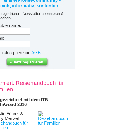
 Familien-Reisecommunity -
freich, informativ, kostenlos
t registrieren, Newsletter abonnieren &
achen!
utzername:
l:
ch akzeptiere die
AGB
.
miert: Reisehandbuch für
ilien
gezeichnet mit dem ITB
hAward 2016
tin Führer &
ny Menzel
sehandbuch für
lien