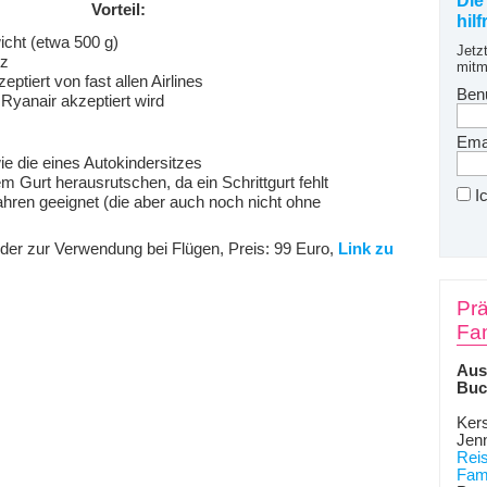
Die
Vorteil:
hil
cht (etwa 500 g)
Jetz
tz
mitm
kzeptiert von fast allen Airlines
Ben
Ryanair akzeptiert wird
Emai
ie die eines Autokindersitzes
m Gurt herausrutschen, da ein Schrittgurt fehlt
I
ahren geeignet
(die aber auch noch nicht ohne
der zur Verwendung bei Flügen, Preis: 99 Euro,
Link zu
Prä
Fam
Aus
Buc
Kers
Jen
Rei
Fami