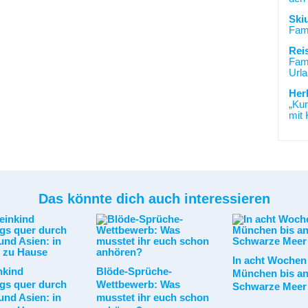
Ski
Fami
Rei
Fami
Urla
Her
„Kur
mit 
Das könnte dich auch interessieren
In acht Wochen
nkind
Blöde-Sprüche-
München bis a
gs quer durch
Wettbewerb: Was
Schwarze Meer
und Asien: in
musstet ihr euch schon