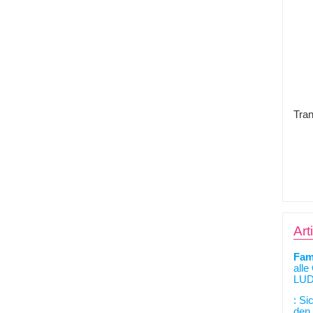
Tran
Art
Fam
alle
LUD
: Si
den 