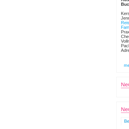
Buc
Kers
Jen
Rei
Fami
Prax
Chec
Voll
Pack
Adr
me
Ne
Neu
Be