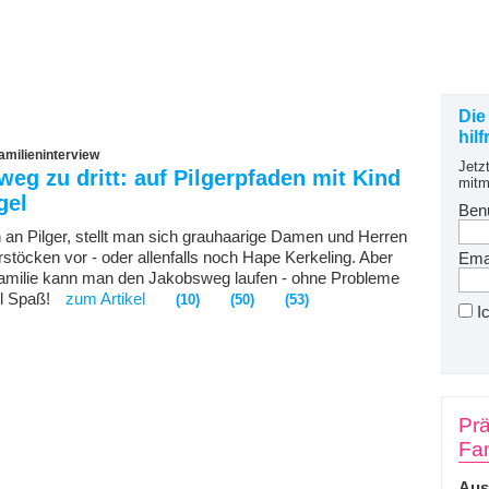
Die
hil
milieninterview
Jetz
eg zu dritt: auf Pilgerpfaden mit Kind
mitm
gel
Ben
an Pilger, stellt man sich grauhaarige Damen und Herren
stöcken vor - oder allenfalls noch Hape Kerkeling. Aber
Emai
amilie kann man den Jakobsweg laufen - ohne Probleme
el Spaß!
zum Artikel
(10)
(50)
(53)
I
Prä
Fam
Aus