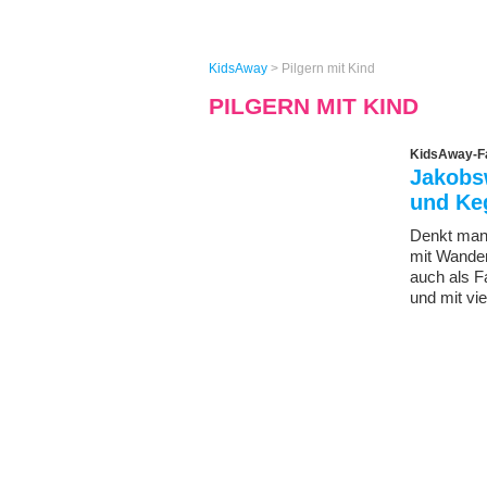
KidsAway
>
Pilgern mit Kind
PILGERN MIT KIND
KidsAway-Fa
Jakobsw
und Ke
Denkt man 
mit Wander
auch als F
und mit vi