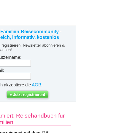
 Familien-Reisecommunity -
freich, informativ, kostenlos
t registrieren, Newsletter abonnieren &
achen!
utzername:
l:
ch akzeptiere die
AGB
.
miert: Reisehandbuch für
ilien
gezeichnet mit dem ITB