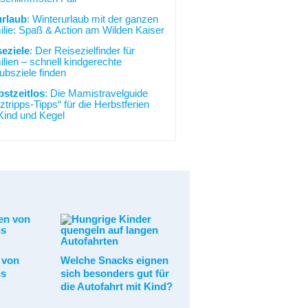
urlaub
: Winterurlaub mit der ganzen
lie: Spaß & Action am Wilden Kaiser
seziele
: Der Reisezielfinder für
lien – schnell kindgerechte
ubsziele finden
bstzeitlos
: Die Mamistravelguide
ztripps-Tipps“ für die Herbstferien
Kind und Kegel
 von
Welche Snacks eignen
ns
sich besonders gut für
die Autofahrt mit Kind?