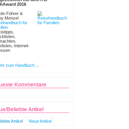
hAward 2016
tin Führer &
ny Menzel
sehandbuch für
lien
istipps,
klisten,
machten,
listen, Internet-
essen
hr zum Handbuch ...
ueste Kommentare
e/Beliebte Artikel
liebte Artikel
Neue Artikel