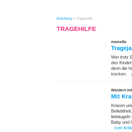
KidsAway
>
Tragehilfe
TRAGEHILFE
mamalila
Trageja
Wer trotz 
des Kinder
denn die h
trocken.
Wandern mi
Mit Kra
Kraxen und
Beliebtheit
liebäugeln
Baby und G
zum Artik