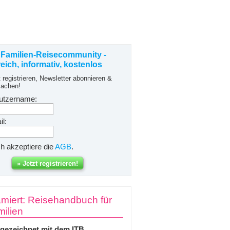
 Familien-Reisecommunity -
freich, informativ, kostenlos
t registrieren, Newsletter abonnieren &
achen!
utzername:
l:
ch akzeptiere die
AGB
.
miert: Reisehandbuch für
ilien
gezeichnet mit dem ITB