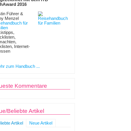
hAward 2016
tin Führer &
ny Menzel
sehandbuch für
lien
istipps,
klisten,
machten,
listen, Internet-
essen
hr zum Handbuch ...
ueste Kommentare
e/Beliebte Artikel
liebte Artikel
Neue Artikel