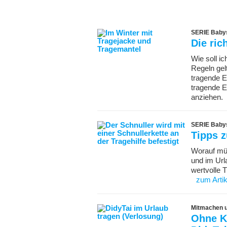
SERIE Babys 
Die ric
Wie soll i
Regeln gel
tragende E
tragende El
anziehen.
SERIE Babys 
Tipps 
Worauf müs
und im Url
wertvolle 
zum Artik
Mitmachen 
Ohne K