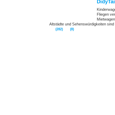
DidyTai
Kinderwage
Fliegen ve
Mietwagen.
Altstädte und Sehenswürdigkeiten sind 
(282)
(8)