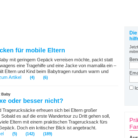
Die
hil
Jetz
cken für mobile Eltern
mitm
Ben
Baby mit geringem Gepäck verreisen möchte, packt statt
wagens eine Tragehilfe und eine Jacke von mamalila ein –
ält Eltern und Kind beim Babytragen rundum warm und
Emai
zum Artikel
(4)
(6)
I
t Baby
xe oder besser nicht?
 Tragerucksäcke erfreuen sich bei Eltern großer
. Sobald es auf die erste Wandertour zu Dritt gehen soll,
Prä
 viele Eltern mit einem praktischen Tragerucksack fürs
Fam
epäck. Doch ein kritischer Blick ist angebracht.
el
(5)
(142)
(189)
Aus