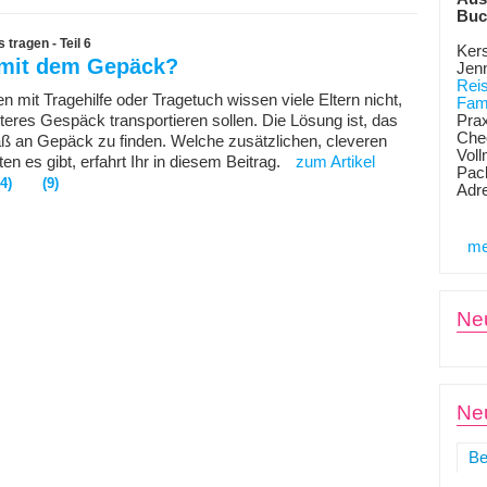
Buc
tragen - Teil 6
Kers
mit dem Gepäck?
Jen
Rei
n mit Tragehilfe oder Tragetuch wissen viele Eltern nicht,
Fami
iteres Gespäck transportieren sollen. Die Lösung ist, das
Prax
Chec
aß an Gepäck zu finden. Welche zusätzlichen, cleveren
Voll
en es gibt, erfahrt Ihr in diesem Beitrag.
zum Artikel
Pack
(4)
(9)
Adr
me
Ne
Neu
Be