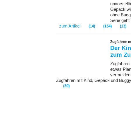
unvorstell
Gepäck wir
ohne Buggy
Serie geht
zum Artikel
(14)
(154)
(13)
Zugfahren m
Der Ki
zum Zu
Zugfahren 
etwas Plan
vermeiden.
Zugfahren mit Kind, Gepäck und Buggy
(30)