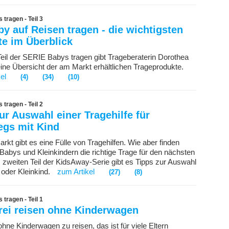
tragen - Teil 3
y auf Reisen tragen - die wichtigsten
e im Überblick
 Teil der SERIE Babys tragen gibt Trageberaterin Dorothea
ine Übersicht der am Markt erhältlichen Trageprodukte.
el
(4)
(34)
(10)
tragen - Teil 2
ur Auswahl einer Tragehilfe für
egs mit Kind
rkt gibt es eine Fülle von Tragehilfen. Wie aber finden
 Babys und Kleinkindern die richtige Trage für den nächsten
 zweiten Teil der KidsAway-Serie gibt es Tipps zur Auswahl
 oder Kleinkind.
zum Artikel
(27)
(8)
tragen - Teil 1
rei reisen ohne Kinderwagen
ohne Kinderwagen zu reisen, das ist für viele Eltern