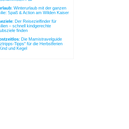
urlaub
: Winterurlaub mit der ganzen
lie: Spaß & Action am Wilden Kaiser
seziele
: Der Reisezielfinder für
lien – schnell kindgerechte
ubsziele finden
bstzeitlos
: Die Mamistravelguide
ztripps-Tipps“ für die Herbstferien
Kind und Kegel