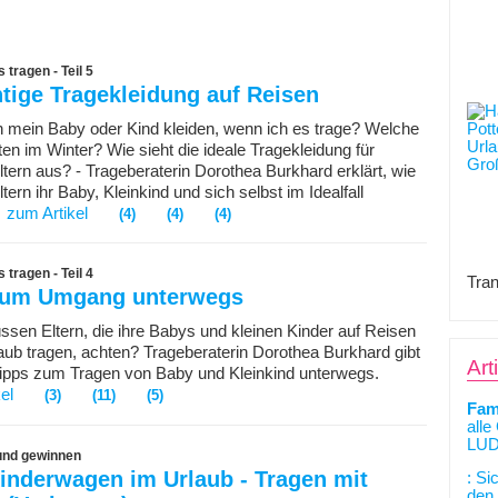
tragen - Teil 5
htige Tragekleidung auf Reisen
ch mein Baby oder Kind kleiden, wenn ich es trage? Welche
ten im Winter? Wie sieht die ideale Tragekleidung für
ltern aus? - Trageberaterin Dorothea Burkhard erklärt, wie
tern ihr Baby, Kleinkind und sich selbst im Idealfall
zum Artikel
(4)
(4)
(4)
tragen - Teil 4
Tran
zum Umgang unterwegs
sen Eltern, die ihre Babys und kleinen Kinder auf Reisen
aub tragen, achten? Trageberaterin Dorothea Burkhard gibt
Art
Tipps zum Tragen von Baby und Kleinkind unterwegs.
el
(3)
(11)
(5)
Fam
alle
LUD
und gewinnen
inderwagen im Urlaub - Tragen mit
: Si
den 