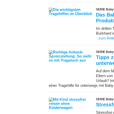
SERIE Babys 
Das Bab
Produkt
Im dritten
Burkhard e
zum Artik
SERIE Babys 
Tipps z
unterw
Auf dem Ma
Eltern von
Urlaub? Im
einer Tragehilfe für unterwegs mit Baby
SERIE Babys 
Stressf
Stressfrei 