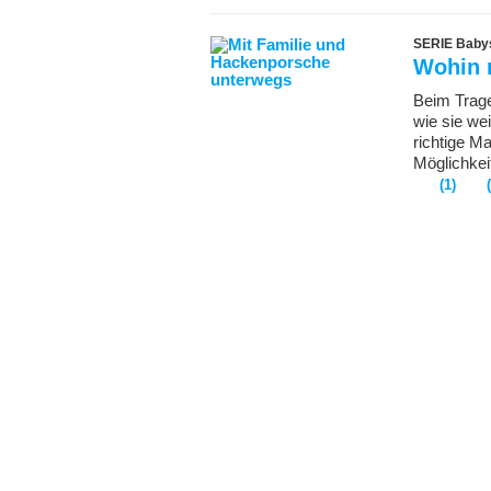
SERIE Babys 
Wohin 
Beim Trage
wie sie we
richtige M
Möglichkeit
(1)