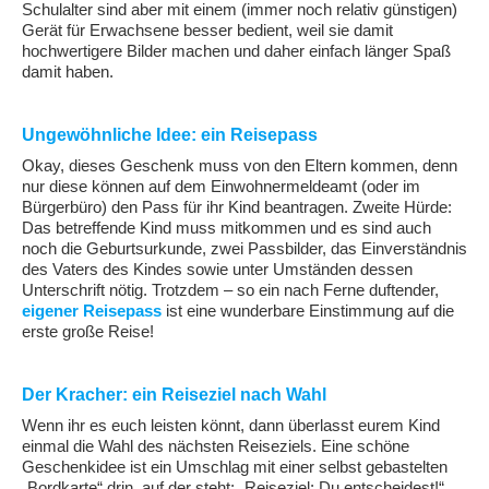
Schulalter sind aber mit einem (immer noch relativ günstigen)
Gerät für Erwachsene besser bedient, weil sie damit
hochwertigere Bilder machen und daher einfach länger Spaß
damit haben.
Ungewöhnliche Idee: ein Reisepass
Okay, dieses Geschenk muss von den Eltern kommen, denn
nur diese können auf dem Einwohnermeldeamt (oder im
Bürgerbüro) den Pass für ihr Kind beantragen. Zweite Hürde:
Das betreffende Kind muss mitkommen und es sind auch
noch die Geburtsurkunde, zwei Passbilder, das Einverständnis
des Vaters des Kindes sowie unter Umständen dessen
Unterschrift nötig. Trotzdem – so ein nach Ferne duftender,
eigener Reisepass
ist eine wunderbare Einstimmung auf die
erste große Reise!
Der Kracher: ein Reiseziel nach Wahl
Wenn ihr es euch leisten könnt, dann überlasst eurem Kind
einmal die Wahl des nächsten Reiseziels. Eine schöne
Geschenkidee ist ein Umschlag mit einer selbst gebastelten
„Bordkarte“ drin, auf der steht: „Reiseziel: Du entscheidest!“