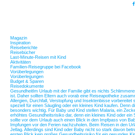
Magazin
Inspiration
Reiseberichte
Reisebücher
Last-Minute-Reisen mit Kind
Aktivitäten
Familien-Reisegruppe bei Facebook
Vorüberlegungen
Vorüberlegungen
Budget & Sparen
Reisedokumente
Gesundheit
Im Urlaub mit der Familie gibt es nichts Schlimmer
ist. Daher sollten Eltern auch vorab eine Reiseapotheke zusam
Allergien, Durchfall, Verstopfung und Insektenbisse vorbereite
speziell für einen Säugling oder ein kleines Kind kaufen. Denn 
besonders wichtig. Für Baby und Kind stellen Malaria, ein Zec
erhöhtes Gesundheitsrisiko dar, denn ein kleines Kind oder ein 
sollte vor dem Urlaub auch einen Blick in den Impfpass von Ba
Impfungen vor den Ferien nachzuholen. Beim Reisen in den Url
Jetlag. Allerdings sind Kind oder Baby nicht so stark davon betr
ersten Blick kein großes Gesundheitsrisiko für ein gesundes Ki