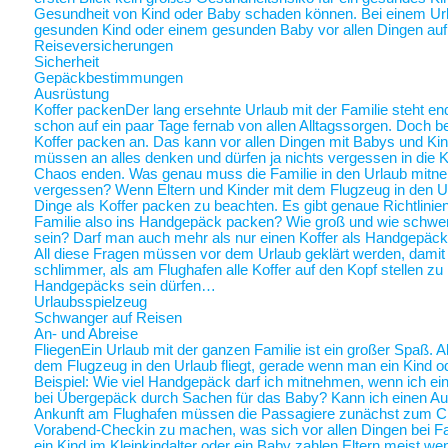
Gesundheit von Kind oder Baby schaden können. Bei einem Ur
gesunden Kind oder einem gesunden Baby vor allen Dingen au
Reiseversicherungen
Sicherheit
Gepäckbestimmungen
Ausrüstung
Koffer packen
Der lang ersehnte Urlaub mit der Familie steht end
schon auf ein paar Tage fernab von allen Alltagssorgen. Doch be
Koffer packen an. Das kann vor allen Dingen mit Babys und Kin
müssen an alles denken und dürfen ja nichts vergessen in die K
Chaos enden. Was genau muss die Familie in den Urlaub mitne
vergessen? Wenn Eltern und Kinder mit dem Flugzeug in den Ur
Dinge als Koffer packen zu beachten. Es gibt genaue Richtlinie
Familie also ins Handgepäck packen? Wie groß und wie schwer 
sein? Darf man auch mehr als nur einen Koffer als Handgepäck
All diese Fragen müssen vor dem Urlaub geklärt werden, damit a
schlimmer, als am Flughafen alle Koffer auf den Kopf stellen zu
Handgepäcks sein dürfen…
Urlaubsspielzeug
Schwanger auf Reisen
An- und Abreise
Fliegen
Ein Urlaub mit der ganzen Familie ist ein großer Spaß. A
dem Flugzeug in den Urlaub fliegt, gerade wenn man ein Kind o
Beispiel: Wie viel Handgepäck darf ich mitnehmen, wenn ich ein 
bei Übergepäck durch Sachen für das Baby? Kann ich einen Au
Ankunft am Flughafen müssen die Passagiere zunächst zum Chec
Vorabend-Checkin zu machen, was sich vor allen Dingen bei Fa
ein Kind im Kleinkindalter oder ein Baby zahlen Eltern meist weni