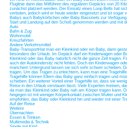
Fluglinie dann das Mitführen des regulären Gepäcks von 20 Ki
zunächst platziert werden. Der Einsatz eines Loop Belts hat sic
verboten, jedoch wird er heute wieder eingesetzt und ist sogar
Babys auch Babykörbchen oder Baby Bassinets zur Verfügung
Start und Landung auf den Schoß genommen werden und mit 
Auto
Bahn & Zug
Wohnmobil
Kreuzfahrten
Andere Verkehrsmittel
Baby-Transport
Hat man ein Kleinkind oder ein Baby, dann gestalt
besonders der Urlaub. Im Gepäck darf ein Kinderwagen oder Bugg
Kleinkind oder das Baby natürlich nicht die ganze Zeit tragen. 
auch der Autokindersitz nicht fehlen. Doch ein Kinderwagen oder
manchem Untergrund lassen sie sich sehr schwer schieben. Da 
tragen. Um das Tragen zu erleichtern, kann man eine Tragehilf
Tragehilfe können Eltern das Baby ganz einfach tragen und m
schieben. Ein weiterer Vorteil einer Tragehilfe ist, dass sie we
Reise in den Urlaub verstauen lässt. Viele Experten meinen, das
da man das Kleinkind oder Baby nah am Körper tragen kann.
hingegen ist mit weniger Körperkontakt zwischen Mutter und Kl
empfohlen, das Baby oder Kleinkind hin und wieder mit einer Tra
Auf der Reise
Weitere
Übernachten
Essen & Trinken
Multimedia & Technik
Single mit Kind