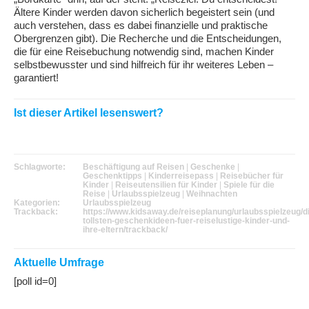
Ältere Kinder werden davon sicherlich begeistert sein (und
auch verstehen, dass es dabei finanzielle und praktische
Obergrenzen gibt). Die Recherche und die Entscheidungen,
die für eine Reisebuchung notwendig sind, machen Kinder
selbstbewusster und sind hilfreich für ihr weiteres Leben –
garantiert!
Ist dieser Artikel lesenswert?
Schlagworte:
Beschäftigung auf Reisen
|
Geschenke
|
Geschenktipps
|
Kinderreisepass
|
Reisebücher für
Kinder
|
Reiseutensilien für Kinder
|
Spiele für die
Reise
|
Urlaubsspielzeug
|
Weihnachten
Kategorien:
Urlaubsspielzeug
Trackback:
https://www.kidsaway.de/reiseplanung/urlaubsspielzeug/d
tollsten-geschenkideen-fuer-reiselustige-kinder-und-
ihre-eltern/trackback/
Aktuelle Umfrage
[poll id=0]