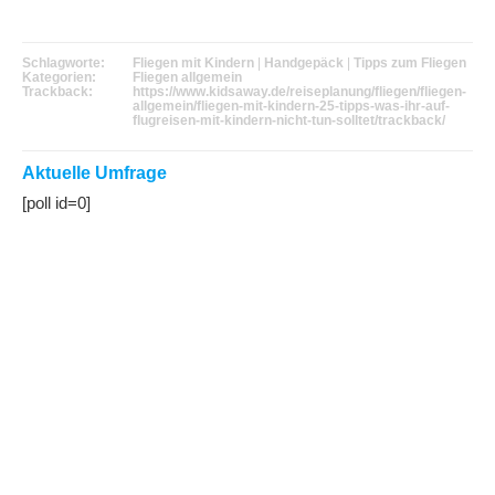
Schlagworte:
Fliegen mit Kindern
|
Handgepäck
|
Tipps zum Fliegen
Kategorien:
Fliegen allgemein
Trackback:
https://www.kidsaway.de/reiseplanung/fliegen/fliegen-
allgemein/fliegen-mit-kindern-25-tipps-was-ihr-auf-
flugreisen-mit-kindern-nicht-tun-solltet/trackback/
Aktuelle Umfrage
[poll id=0]