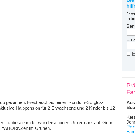
Die
hil
Jetz
mitm
Ben
Emai
I
Prä
Fam
aub gewinnen. Freut euch auf einen Rundum-Sorglos-
Aus
Buc
nklusive Halbpension für 2 Erwachsene und 2 Kinder bis 12
Kers
Jen
ren Lübbesee in der wunderschönen Uckermark auf. Gönnt
Rei
ne #AHORNZeit im Grünen.
Fami