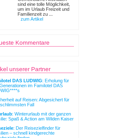
sind eine tolle Möglichkeit,
um im Urlaub Freizeit und
Familienzeit zu ...
zum Artikel
ueste Kommentare
ikel unserer Partner
ilotel DAS LUDWIG
: Erholung für
 Generationen im Familotel DAS
WIG****s
cherheit auf Reisen: Abgesichert für
schlimmsten Fall
urlaub
: Winterurlaub mit der ganzen
lie: Spaß & Action am Wilden Kaiser
seziele
: Der Reisezielfinder für
lien – schnell kindgerechte