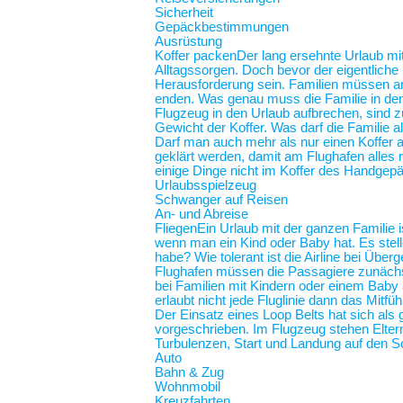
Sicherheit
Gepäckbestimmungen
Ausrüstung
Koffer packen
Der lang ersehnte Urlaub mit
Alltagssorgen. Doch bevor der eigentliche
Herausforderung sein. Familien müssen an 
enden. Was genau muss die Familie in de
Flugzeug in den Urlaub aufbrechen, sind z
Gewicht der Koffer. Was darf die Familie
Darf man auch mehr als nur einen Koffer 
geklärt werden, damit am Flughafen alles r
einige Dinge nicht im Koffer des Handgep
Urlaubsspielzeug
Schwanger auf Reisen
An- und Abreise
Fliegen
Ein Urlaub mit der ganzen Familie i
wenn man ein Kind oder Baby hat. Es stel
habe? Wie tolerant ist die Airline bei Üb
Flughafen müssen die Passagiere zunächst
bei Familien mit Kindern oder einem Baby an
erlaubt nicht jede Fluglinie dann das Mit
Der Einsatz eines Loop Belts hat sich als 
vorgeschrieben. Im Flugzeug stehen Elt
Turbulenzen, Start und Landung auf de
Auto
Bahn & Zug
Wohnmobil
Kreuzfahrten