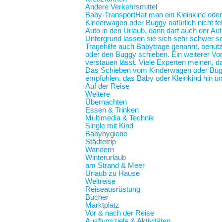
Andere Verkehrsmittel
Baby-Transport
Hat man ein Kleinkind oder
Kinderwagen oder Buggy natürlich nicht feh
Auto in den Urlaub, dann darf auch der Au
Untergrund lassen sie sich sehr schwer sc
Tragehilfe auch Babytrage genannt, benut
oder den Buggy schieben. Ein weiterer Vort
verstauen lässt. Viele Experten meinen, d
Das Schieben vom Kinderwagen oder Buggy
empfohlen, das Baby oder Kleinkind hin und
Auf der Reise
Weitere
Übernachten
Essen & Trinken
Multimedia & Technik
Single mit Kind
Babyhygiene
Städtetrip
Wandern
Winterurlaub
am Strand & Meer
Urlaub zu Hause
Weltreise
Reiseausrüstung
Bücher
Marktplatz
Vor & nach der Reise
Ausflugsziele & Aktivitäten