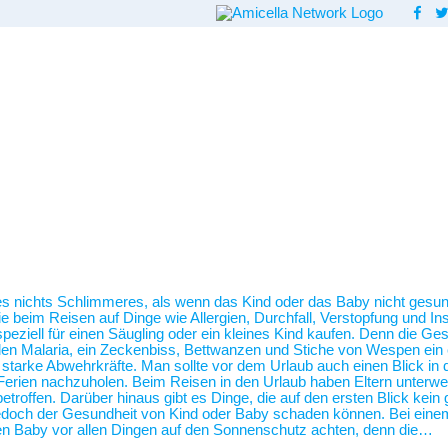
 es nichts Schlimmeres, als wenn das Kind oder das Baby nicht gesund
beim Reisen auf Dinge wie Allergien, Durchfall, Verstopfung und Inse
ziell für einen Säugling oder ein kleines Kind kaufen. Denn die Ges
len Malaria, ein Zeckenbiss, Bettwanzen und Stiche von Wespen ein 
so starke Abwehrkräfte. Man sollte vor dem Urlaub auch einen Blick i
erien nachzuholen. Beim Reisen in den Urlaub haben Eltern unterwegs
etroffen. Darüber hinaus gibt es Dinge, die auf den ersten Blick kei
 jedoch der Gesundheit von Kind oder Baby schaden können. Bei ein
n Baby vor allen Dingen auf den Sonnenschutz achten, denn die…