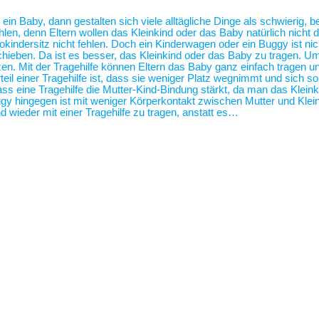
 ein Baby, dann gestalten sich viele alltägliche Dinge als schwierig,
len, denn Eltern wollen das Kleinkind oder das Baby natürlich nicht 
tokindersitz nicht fehlen. Doch ein Kinderwagen oder ein Buggy ist 
hieben. Da ist es besser, das Kleinkind oder das Baby zu tragen. U
zen. Mit der Tragehilfe können Eltern das Baby ganz einfach tragen
eil einer Tragehilfe ist, dass sie weniger Platz wegnimmt und sich s
ass eine Tragehilfe die Mutter-Kind-Bindung stärkt, da man das Klei
 hingegen ist mit weniger Körperkontakt zwischen Mutter und Klei
 wieder mit einer Tragehilfe zu tragen, anstatt es…