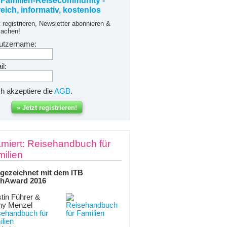
 Familien-Reisecommunity -
freich, informativ, kostenlos
t registrieren, Newsletter abonnieren &
achen!
utzername:
l:
ch akzeptiere die
AGB
.
miert: Reisehandbuch für
ilien
gezeichnet mit dem ITB
hAward 2016
tin Führer &
ny Menzel
sehandbuch für
lien