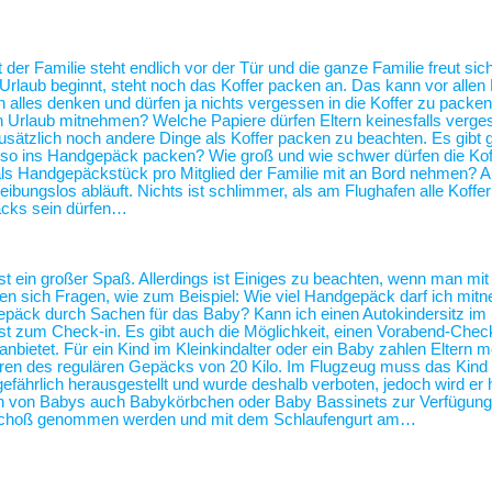
 der Familie steht endlich vor der Tür und die ganze Familie freut sic
 Urlaub beginnt, steht noch das Koffer packen an. Das kann vor alle
alles denken und dürfen ja nichts vergessen in die Koffer zu packen
n Urlaub mitnehmen? Welche Papiere dürfen Eltern keinesfalls verg
usätzlich noch andere Dinge als Koffer packen zu beachten. Es gibt 
 also ins Handgepäck packen? Wie groß und wie schwer dürfen die Kof
als Handgepäckstück pro Mitglied der Familie mit an Bord nehmen? 
eibungslos abläuft. Nichts ist schlimmer, als am Flughafen alle Koffe
äcks sein dürfen…
st ein großer Spaß. Allerdings ist Einiges zu beachten, wenn man mit
len sich Fragen, wie zum Beispiel: Wie viel Handgepäck darf ich mit
ergepäck durch Sachen für das Baby? Kann ich einen Autokindersitz 
 zum Check-in. Es gibt auch die Möglichkeit, einen Vorabend-Check
bietet. Für ein Kind im Kleinkindalter oder ein Baby zahlen Eltern me
führen des regulären Gepäcks von 20 Kilo. Im Flugzeug muss das Kind
gefährlich herausgestellt und wurde deshalb verboten, jedoch wird er 
ern von Babys auch Babykörbchen oder Baby Bassinets zur Verfügu
n Schoß genommen werden und mit dem Schlaufengurt am…