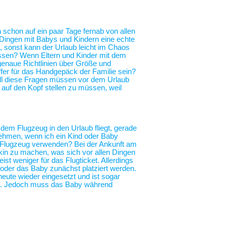
h schon auf ein paar Tage fernab von allen
n Dingen mit Babys und Kindern eine echte
, sonst kann der Urlaub leicht im Chaos
essen? Wenn Eltern und Kinder mit dem
genaue Richtlinien über Größe und
fer für das Handgepäck der Familie sein?
All diese Fragen müssen vor dem Urlaub
r auf den Kopf stellen zu müssen, weil
 dem Flugzeug in den Urlaub fliegt, gerade
nehmen, wenn ich ein Kind oder Baby
im Flugzeug verwenden? Bei der Ankunft am
in zu machen, was sich vor allen Dingen
ist weniger für das Flugticket. Allerdings
 oder das Baby zunächst platziert werden.
heute wieder eingesetzt und ist sogar
ng. Jedoch muss das Baby während