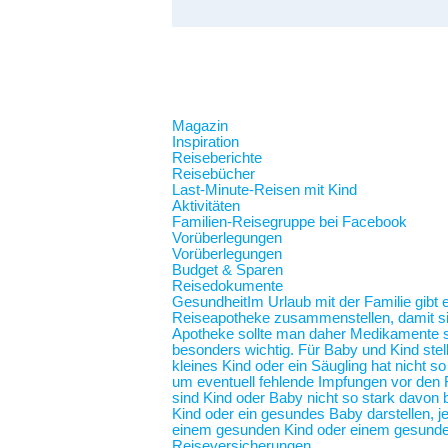
Magazin
Inspiration
Reiseberichte
Reisebücher
Last-Minute-Reisen mit Kind
Aktivitäten
Familien-Reisegruppe bei Facebook
Vorüberlegungen
Vorüberlegungen
Budget & Sparen
Reisedokumente
Gesundheit
Im Urlaub mit der Familie gibt
Reiseapotheke zusammenstellen, damit sie 
Apotheke sollte man daher Medikamente spe
besonders wichtig. Für Baby und Kind stel
kleines Kind oder ein Säugling hat nicht 
um eventuell fehlende Impfungen vor den F
sind Kind oder Baby nicht so stark davon b
Kind oder ein gesundes Baby darstellen,
einem gesunden Kind oder einem gesunde
Reiseversicherungen