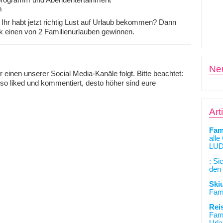
programm und Abendentertainment
m
e! Ihr habt jetzt richtig Lust auf Urlaub bekommen? Dann
k einen von 2 Familienurlauben gewinnen.
Ne
 einen unserer Social Media-Kanäle folgt. Bitte beachtet:
so liked und kommentiert, desto höher sind eure
Art
Fam
alle
LUD
: Si
den 
Ski
Fami
Rei
Fami