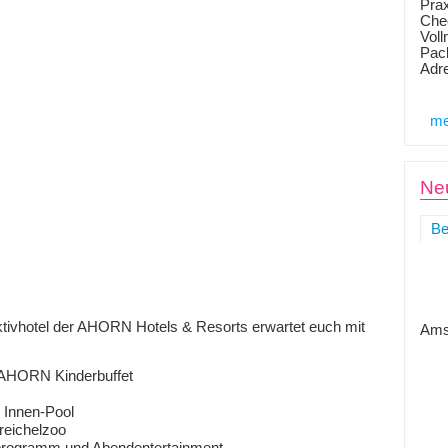
Prax
Chec
Voll
Pack
Adr
me
Neu
Be
ktivhotel der AHORN Hotels & Resorts erwartet euch mit
Ams
 AHORN Kinderbuffet
 Innen-Pool
reichelzoo