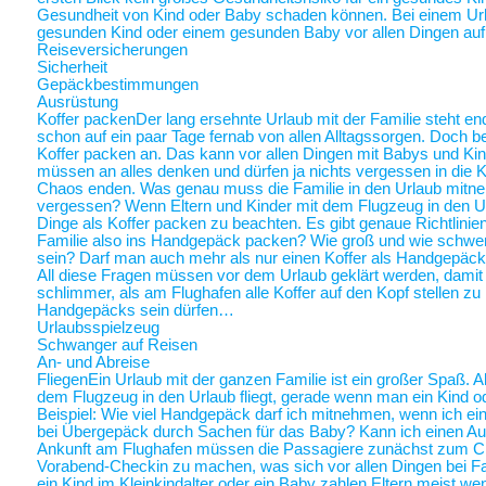
Gesundheit von Kind oder Baby schaden können. Bei einem Ur
gesunden Kind oder einem gesunden Baby vor allen Dingen au
Reiseversicherungen
Sicherheit
Gepäckbestimmungen
Ausrüstung
Koffer packen
Der lang ersehnte Urlaub mit der Familie steht end
schon auf ein paar Tage fernab von allen Alltagssorgen. Doch be
Koffer packen an. Das kann vor allen Dingen mit Babys und Kin
müssen an alles denken und dürfen ja nichts vergessen in die K
Chaos enden. Was genau muss die Familie in den Urlaub mitne
vergessen? Wenn Eltern und Kinder mit dem Flugzeug in den Ur
Dinge als Koffer packen zu beachten. Es gibt genaue Richtlinie
Familie also ins Handgepäck packen? Wie groß und wie schwer 
sein? Darf man auch mehr als nur einen Koffer als Handgepäck
All diese Fragen müssen vor dem Urlaub geklärt werden, damit a
schlimmer, als am Flughafen alle Koffer auf den Kopf stellen zu
Handgepäcks sein dürfen…
Urlaubsspielzeug
Schwanger auf Reisen
An- und Abreise
Fliegen
Ein Urlaub mit der ganzen Familie ist ein großer Spaß. A
dem Flugzeug in den Urlaub fliegt, gerade wenn man ein Kind o
Beispiel: Wie viel Handgepäck darf ich mitnehmen, wenn ich ein 
bei Übergepäck durch Sachen für das Baby? Kann ich einen Au
Ankunft am Flughafen müssen die Passagiere zunächst zum Chec
Vorabend-Checkin zu machen, was sich vor allen Dingen bei Fa
ein Kind im Kleinkindalter oder ein Baby zahlen Eltern meist weni