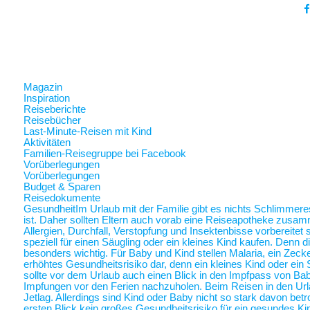
Magazin
Inspiration
Reiseberichte
Reisebücher
Last-Minute-Reisen mit Kind
Aktivitäten
Familien-Reisegruppe bei Facebook
Vorüberlegungen
Vorüberlegungen
Budget & Sparen
Reisedokumente
Gesundheit
Im Urlaub mit der Familie gibt es nichts Schlimmer
ist. Daher sollten Eltern auch vorab eine Reiseapotheke zusam
Allergien, Durchfall, Verstopfung und Insektenbisse vorbereite
speziell für einen Säugling oder ein kleines Kind kaufen. Denn 
besonders wichtig. Für Baby und Kind stellen Malaria, ein Zec
erhöhtes Gesundheitsrisiko dar, denn ein kleines Kind oder ein 
sollte vor dem Urlaub auch einen Blick in den Impfpass von Ba
Impfungen vor den Ferien nachzuholen. Beim Reisen in den Url
Jetlag. Allerdings sind Kind oder Baby nicht so stark davon betr
ersten Blick kein großes Gesundheitsrisiko für ein gesundes Ki