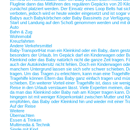
Fluglinie dann das Mitführen des regulären Gepäcks von 20 Ki
zunächst platziert werden. Der Einsatz eines Loop Belts hat sic
verboten, jedoch wird er heute wieder eingesetzt und ist sogar
Babys auch Babykörbchen oder Baby Bassinets zur Verfügung
Start und Landung auf den Schoß genommen werden und mit 
Auto
Bahn & Zug
Wohnmobil
Kreuzfahrten
Andere Verkehrsmittel
Baby-Transport
Hat man ein Kleinkind oder ein Baby, dann gestalt
besonders der Urlaub. Im Gepäck darf ein Kinderwagen oder Bugg
Kleinkind oder das Baby natürlich nicht die ganze Zeit tragen. 
auch der Autokindersitz nicht fehlen. Doch ein Kinderwagen oder
manchem Untergrund lassen sie sich sehr schwer schieben. Da 
tragen. Um das Tragen zu erleichtern, kann man eine Tragehilf
Tragehilfe können Eltern das Baby ganz einfach tragen und m
schieben. Ein weiterer Vorteil einer Tragehilfe ist, dass sie we
Reise in den Urlaub verstauen lässt. Viele Experten meinen, das
da man das Kleinkind oder Baby nah am Körper tragen kann.
hingegen ist mit weniger Körperkontakt zwischen Mutter und Kl
empfohlen, das Baby oder Kleinkind hin und wieder mit einer Tra
Auf der Reise
Weitere
Übernachten
Essen & Trinken
Multimedia & Technik
Single mit Kind