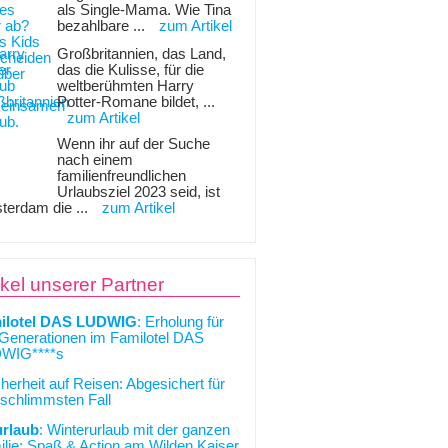
als Single-Mama. Wie Tina
bezahlbare ...
zum Artikel
Großbritannien, das Land,
das die Kulisse, für die
weltberühmten Harry
Potter-Romane bildet, ...
zum Artikel
Wenn ihr auf der Suche
nach einem
familienfreundlichen
Urlaubsziel 2023 seid, ist
terdam die ...
zum Artikel
ikel unserer Partner
ilotel DAS LUDWIG
: Erholung für
 Generationen im Familotel DAS
WIG****s
cherheit auf Reisen: Abgesichert für
schlimmsten Fall
urlaub
: Winterurlaub mit der ganzen
lie: Spaß & Action am Wilden Kaiser