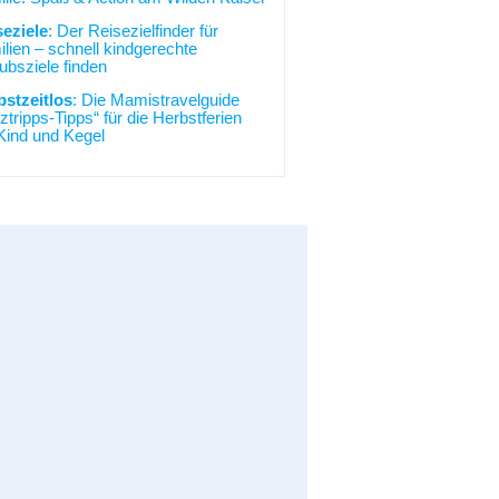
seziele
: Der Reisezielfinder für
lien – schnell kindgerechte
ubsziele finden
bstzeitlos
: Die Mamistravelguide
ztripps-Tipps“ für die Herbstferien
Kind und Kegel