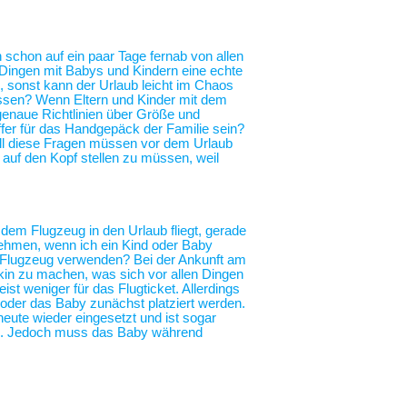
h schon auf ein paar Tage fernab von allen
n Dingen mit Babys und Kindern eine echte
, sonst kann der Urlaub leicht im Chaos
essen? Wenn Eltern und Kinder mit dem
genaue Richtlinien über Größe und
fer für das Handgepäck der Familie sein?
All diese Fragen müssen vor dem Urlaub
r auf den Kopf stellen zu müssen, weil
 dem Flugzeug in den Urlaub fliegt, gerade
nehmen, wenn ich ein Kind oder Baby
im Flugzeug verwenden? Bei der Ankunft am
in zu machen, was sich vor allen Dingen
ist weniger für das Flugticket. Allerdings
 oder das Baby zunächst platziert werden.
heute wieder eingesetzt und ist sogar
ng. Jedoch muss das Baby während