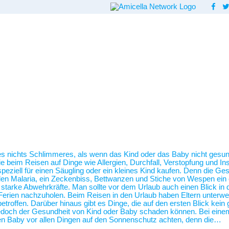
 es nichts Schlimmeres, als wenn das Kind oder das Baby nicht gesund
beim Reisen auf Dinge wie Allergien, Durchfall, Verstopfung und Inse
ziell für einen Säugling oder ein kleines Kind kaufen. Denn die Ges
len Malaria, ein Zeckenbiss, Bettwanzen und Stiche von Wespen ein 
so starke Abwehrkräfte. Man sollte vor dem Urlaub auch einen Blick i
erien nachzuholen. Beim Reisen in den Urlaub haben Eltern unterwegs
etroffen. Darüber hinaus gibt es Dinge, die auf den ersten Blick kei
 jedoch der Gesundheit von Kind oder Baby schaden können. Bei ein
n Baby vor allen Dingen auf den Sonnenschutz achten, denn die…