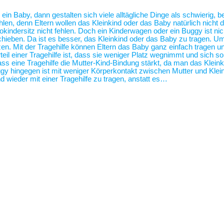
 ein Baby, dann gestalten sich viele alltägliche Dinge als schwierig,
len, denn Eltern wollen das Kleinkind oder das Baby natürlich nicht 
tokindersitz nicht fehlen. Doch ein Kinderwagen oder ein Buggy ist 
hieben. Da ist es besser, das Kleinkind oder das Baby zu tragen. U
zen. Mit der Tragehilfe können Eltern das Baby ganz einfach tragen
eil einer Tragehilfe ist, dass sie weniger Platz wegnimmt und sich s
ass eine Tragehilfe die Mutter-Kind-Bindung stärkt, da man das Klei
 hingegen ist mit weniger Körperkontakt zwischen Mutter und Klei
 wieder mit einer Tragehilfe zu tragen, anstatt es…