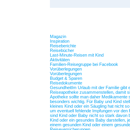
Magazin
Inspiration
Reiseberichte
Reisebücher
Last-Minute-Reisen mit Kind
Aktivitäten
Familien-Reisegruppe bei Facebook
Vorüberlegungen
Vorüberlegungen
Budget & Sparen
Reisedokumente
Gesundheit
Im Urlaub mit der Familie gibt
Reiseapotheke zusammenstellen, damit sie 
Apotheke sollte man daher Medikamente spe
besonders wichtig. Für Baby und Kind stel
kleines Kind oder ein Säugling hat nicht 
um eventuell fehlende Impfungen vor den F
sind Kind oder Baby nicht so stark davon b
Kind oder ein gesundes Baby darstellen,
einem gesunden Kind oder einem gesunde
Reiseversicherungen