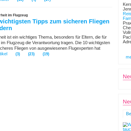
Kers
Jen
Rei
rheit im Flugzeug
Fami
wichtigsten Tipps zum sicheren Fliegen
Prax
ndern
Chec
Voll
eit ist ein wichtiges Thema, besonders für Eltern, die für
Pack
Adr
r im Flugzeug die Verantwortung tragen. Die 10 wichtigsten
sicheres Fliegen von ausgewiesenen Flugexperten hat
ikel
(3)
(23)
(19)
me
Ne
Neu
Be