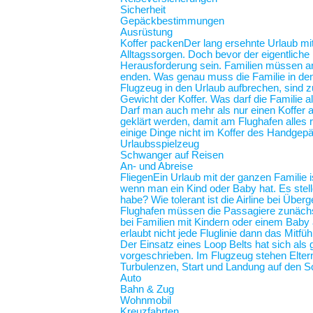
Sicherheit
Gepäckbestimmungen
Ausrüstung
Koffer packen
Der lang ersehnte Urlaub mit
Alltagssorgen. Doch bevor der eigentliche
Herausforderung sein. Familien müssen an 
enden. Was genau muss die Familie in de
Flugzeug in den Urlaub aufbrechen, sind z
Gewicht der Koffer. Was darf die Familie
Darf man auch mehr als nur einen Koffer 
geklärt werden, damit am Flughafen alles r
einige Dinge nicht im Koffer des Handgep
Urlaubsspielzeug
Schwanger auf Reisen
An- und Abreise
Fliegen
Ein Urlaub mit der ganzen Familie i
wenn man ein Kind oder Baby hat. Es stel
habe? Wie tolerant ist die Airline bei Üb
Flughafen müssen die Passagiere zunächst
bei Familien mit Kindern oder einem Baby an
erlaubt nicht jede Fluglinie dann das Mit
Der Einsatz eines Loop Belts hat sich als 
vorgeschrieben. Im Flugzeug stehen Elt
Turbulenzen, Start und Landung auf de
Auto
Bahn & Zug
Wohnmobil
Kreuzfahrten