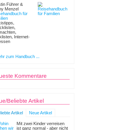
tin Führer &
ny Menzel
sehandbuch für
lien
istipps,
klisten,
machten,
listen, Internet-
essen
hr zum Handbuch ...
ueste Kommentare
e/Beliebte Artikel
liebte Artikel
Neue Artikel
Mit zwei Kinder verreisen
ist ganz normal - aber nicht