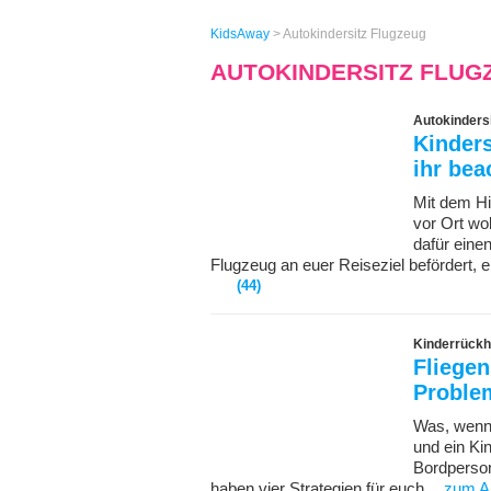
KidsAway
>
Autokindersitz Flugzeug
AUTOKINDERSITZ FLUG
Autokindersi
Kinders
ihr bea
Mit dem Hi
vor Ort wo
dafür eine
Flugzeug an euer Reiseziel befördert, e
(44)
Kinderrückh
Fliegen
Proble
Was, wenn 
und ein Ki
Bordperson
haben vier Strategien für euch.
zum Ar