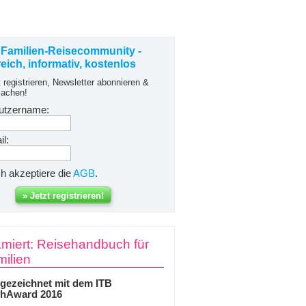
 Familien-Reisecommunity -
freich, informativ, kostenlos
t registrieren, Newsletter abonnieren &
achen!
utzername:
l:
ch akzeptiere die
AGB
.
miert: Reisehandbuch für
ilien
gezeichnet mit dem ITB
hAward 2016