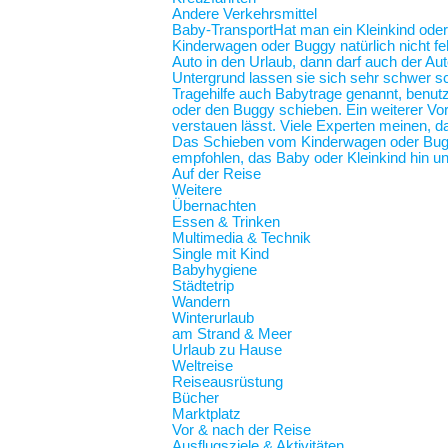
Andere Verkehrsmittel
Baby-Transport
Hat man ein Kleinkind oder
Kinderwagen oder Buggy natürlich nicht feh
Auto in den Urlaub, dann darf auch der Au
Untergrund lassen sie sich sehr schwer sc
Tragehilfe auch Babytrage genannt, benut
oder den Buggy schieben. Ein weiterer Vort
verstauen lässt. Viele Experten meinen, d
Das Schieben vom Kinderwagen oder Buggy
empfohlen, das Baby oder Kleinkind hin und
Auf der Reise
Weitere
Übernachten
Essen & Trinken
Multimedia & Technik
Single mit Kind
Babyhygiene
Städtetrip
Wandern
Winterurlaub
am Strand & Meer
Urlaub zu Hause
Weltreise
Reiseausrüstung
Bücher
Marktplatz
Vor & nach der Reise
Ausflugsziele & Aktivitäten