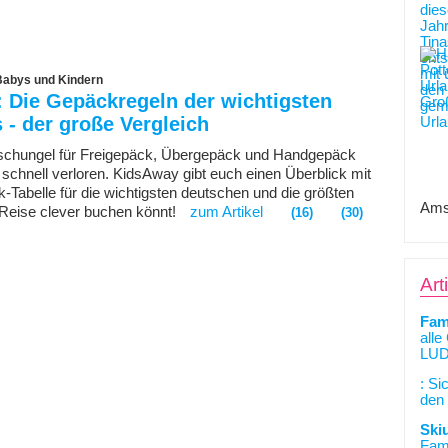
 Babys und Kindern
 Die Gepäckregeln der wichtigsten
s - der große Vergleich
schungel für Freigepäck, Übergepäck und Handgepäck
n schnell verloren. KidsAway gibt euch einen Überblick mit
-Tabelle für die wichtigsten deutschen und die größten
Ams
re Reise clever buchen könnt!
zum Artikel
(16)
(30)
Art
Fam
alle
LUD
: Si
den 
Ski
Fami