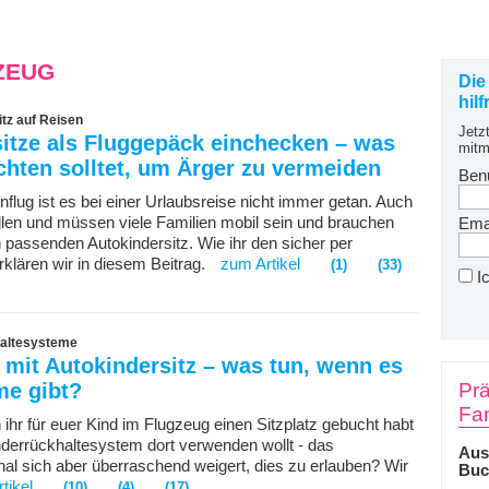
ZEUG
Die
hil
tz auf Reisen
Jetz
itze als Fluggepäck einchecken – was
mitm
chten solltet, um Ärger zu vermeiden
Ben
nflug ist es bei einer Urlaubsreise nicht immer getan. Auch
llen und müssen viele Familien mobil sein und brauchen
Emai
n passenden Autokindersitz. Wie ihr den sicher per
rklären wir in diesem Beitrag.
zum Artikel
(1)
(33)
I
altesysteme
 mit Autokindersitz – was tun, wenn es
me gibt?
Prä
Fam
ihr für euer Kind im Flugzeug einen Sitzplatz gebucht habt
nderrückhaltesystem dort verwenden wollt - das
Aus
al sich aber überraschend weigert, dies zu erlauben? Wir
Buc
tikel
(10)
(4)
(17)