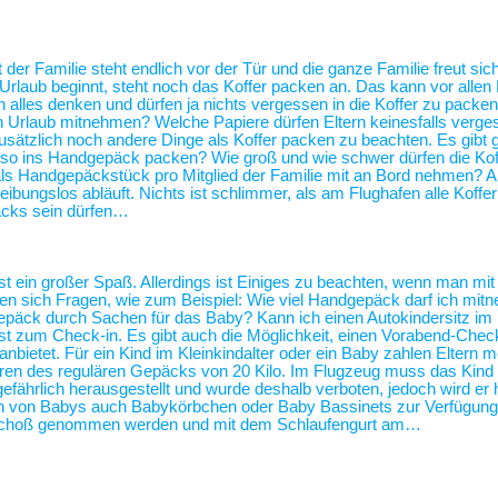
 der Familie steht endlich vor der Tür und die ganze Familie freut sic
 Urlaub beginnt, steht noch das Koffer packen an. Das kann vor alle
alles denken und dürfen ja nichts vergessen in die Koffer zu packen
n Urlaub mitnehmen? Welche Papiere dürfen Eltern keinesfalls verg
usätzlich noch andere Dinge als Koffer packen zu beachten. Es gibt 
 also ins Handgepäck packen? Wie groß und wie schwer dürfen die Kof
als Handgepäckstück pro Mitglied der Familie mit an Bord nehmen? 
eibungslos abläuft. Nichts ist schlimmer, als am Flughafen alle Koffe
äcks sein dürfen…
st ein großer Spaß. Allerdings ist Einiges zu beachten, wenn man mit
len sich Fragen, wie zum Beispiel: Wie viel Handgepäck darf ich mit
ergepäck durch Sachen für das Baby? Kann ich einen Autokindersitz 
 zum Check-in. Es gibt auch die Möglichkeit, einen Vorabend-Check
bietet. Für ein Kind im Kleinkindalter oder ein Baby zahlen Eltern me
führen des regulären Gepäcks von 20 Kilo. Im Flugzeug muss das Kind
gefährlich herausgestellt und wurde deshalb verboten, jedoch wird er 
ern von Babys auch Babykörbchen oder Baby Bassinets zur Verfügu
n Schoß genommen werden und mit dem Schlaufengurt am…