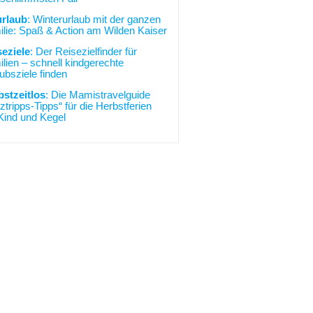
urlaub
: Winterurlaub mit der ganzen
lie: Spaß & Action am Wilden Kaiser
seziele
: Der Reisezielfinder für
lien – schnell kindgerechte
ubsziele finden
bstzeitlos
: Die Mamistravelguide
ztripps-Tipps“ für die Herbstferien
Kind und Kegel