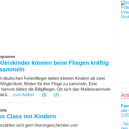
programme
leinkinder können beim Fliegen kräftig
 sammeln
n deutschen Ferienflieger bieten kleinen Kindern ab zwei
 Möglichkeit, Meilen für ihre Flüge zu sammeln. Eine
iervon bilden die Billigflieger. Ob sich das Meilensammeln
Art
blick.
zum Artikel
(3)
(7)
Fam
 Baby
alle
LUD
ss Class mit Kindern
: Si
r erzählen sich gern Horrorgeschichten von
den 