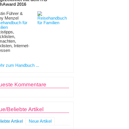
hAward 2016
tin Führer &
ny Menzel
sehandbuch für
lien
istipps,
klisten,
machten,
listen, Internet-
essen
hr zum Handbuch ...
ueste Kommentare
e/Beliebte Artikel
liebte Artikel
Neue Artikel