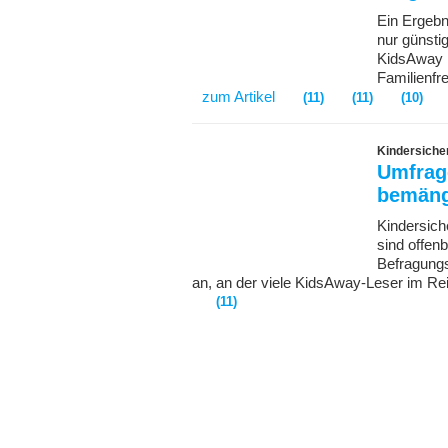
Ein Ergebn
nur günsti
KidsAway h
Familienfr
zum Artikel
(11)
(11)
(10)
Kindersicher
Umfrage
bemäng
Kindersiche
sind offen
Befragungs
an, an der viele KidsAway-Leser im R
(11)