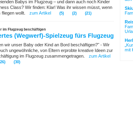
eienden Babys im Flugzeug – und dann auch noch Kinder
iness Class? Wir finden: Klar! Was ihr wissen müsst, wenn
Ski
fliegen wollt.
zum Artikel
Fami
(5)
(2)
(21)
Rei
Fami
er im Flugzeug beschäftigen
Urla
rtes (Wegwerf)-Spielzeug fürs Flugzeug
Her
n wir unser Baby oder Kind an Bord beschäftigen?" - Wir
„Kur
mit 
euch ungewöhnliche, von Eltern erprobte kreative Ideen zur
chäftigung im Flugzeug zusammengetragen.
zum Artikel
(26)
(30)