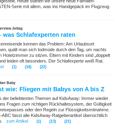
stellt. Heute starten wir unsere neue Familien-
EN-Serie mit allem, was ins Handgepäck im Flugzeug
erview Jetlag
– was Schlafexperten raten
kenreisende kennen das Problem: Am Urlaubsort
n, quält man sich todmüde durch den Tag, um nachts
m Hotelzimmer zu sitzen. Eltern mit Kindern sind „doppelt
 und leiden oft besonders. Der Schlafexperte weiß Rat.
el
(1)
(18)
(22)
eber Baby
 wie: Fliegen mit Babys von A bis Z
es der beliebtesten Themen auf KidsAway: Immer wieder
uns Fragen zum richtigen Rückhaltesystem, der Gültigkeit
reisepasses oder den Regeln zur Flüssigkeitsmitnahme.
-ABC fasst alle KidsAway-Ratgeberartikel übersichtlich
n.
zum Artikel
(1)
(13)
(21)