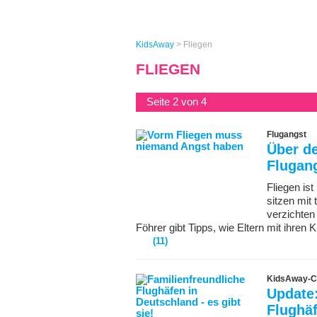
KidsAway
>
Fliegen
FLIEGEN
Seite 2 von 4
Flugangst
Über d
Flugang
Fliegen ist
sitzen mit
verzichten
Föhrer gibt Tipps, wie Eltern mit ihren 
(11)
KidsAway-C
Update:
Flughä