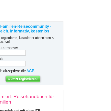
 Familien-Reisecommunity -
freich, informativ, kostenlos
t registrieren, Newsletter abonnieren &
achen!
utzername:
l:
ch akzeptiere die
AGB
.
miert: Reisehandbuch für
ilien
gezeichnet mit dem ITB