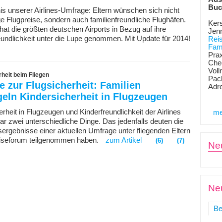
Buc
is unserer Airlines-Umfrage: Eltern wünschen sich nicht
ge Flugpreise, sondern auch familienfreundliche Flughäfen.
Kers
at die größten deutschen Airports in Bezug auf ihre
Jen
eundlichkeit unter die Lupe genommen. Mit Update für 2014!
Rei
Fami
Prax
Chec
Voll
heit beim Fliegen
Pack
 zur Flugsicherheit: Familien
Adr
eln Kindersicherheit in Flugzeugen
rheit in Flugzeugen und Kinderfreundlichkeit der Airlines
me
bar zwei unterschiedliche Dinge. Das jedenfalls deuten die
ergebnisse einer aktuellen Umfrage unter fliegenden Eltern
eiseforum teilgenommen haben.
zum Artikel
(6)
(7)
Ne
Neu
Be