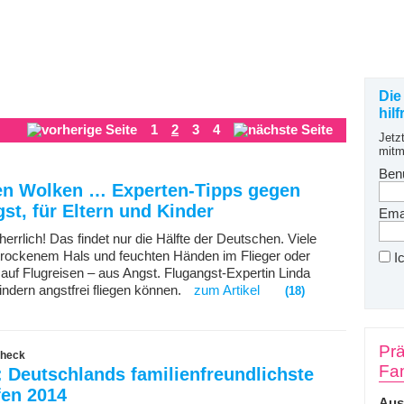
Die
hil
1
2
3
4
Jetz
mitm
Ben
en Wolken … Experten-Tipps gegen
st, für Eltern und Kinder
Emai
 herrlich! Das findet nur die Hälfte der Deutschen. Viele
 trockenem Hals und feuchten Händen im Flieger oder
I
 auf Flugreisen – aus Angst. Flugangst-Expertin Linda
Kindern angstfrei fliegen können.
zum Artikel
(18)
Prä
heck
Fam
 Deutschlands familienfreundlichste
fen 2014
Aus