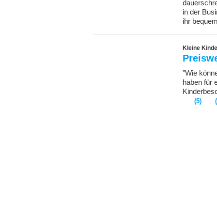
dauerschr
in der Bus
ihr bequem 
Kleine Kind
Preiswe
"Wie könne
haben für 
Kinderbes
(5)