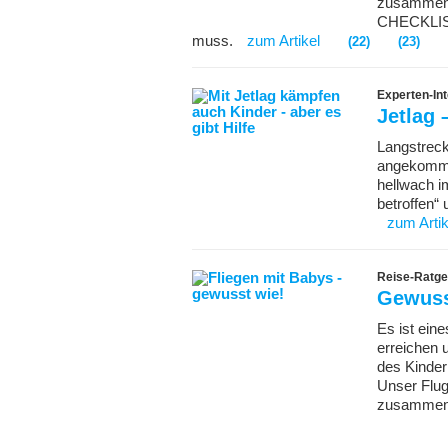
zusammenge
CHECKLIST
muss.
zum Artikel
(22)
(23)
Experten-Int
Jetlag 
Langstrec
angekomme
hellwach i
betroffen“
zum Artik
Reise-Ratg
Gewusst
Es ist ein
erreichen 
des Kinder
Unser Flug
zusamme