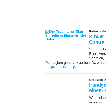
Reiseapothe
Kinder 
Contra
So manche 
Eltern ver
Schreien, 
Passagiere genervt zusehen. Da wüns
(8)
(39)
(53)
Checkliste 
Handge
einem 
Wenn eine 
vergesst, 