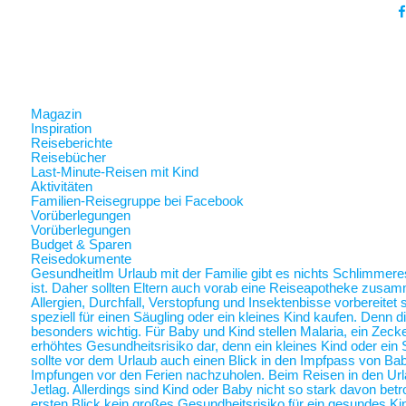
Magazin
Inspiration
Reiseberichte
Reisebücher
Last-Minute-Reisen mit Kind
Aktivitäten
Familien-Reisegruppe bei Facebook
Vorüberlegungen
Vorüberlegungen
Budget & Sparen
Reisedokumente
Gesundheit
Im Urlaub mit der Familie gibt es nichts Schlimmer
ist. Daher sollten Eltern auch vorab eine Reiseapotheke zusam
Allergien, Durchfall, Verstopfung und Insektenbisse vorbereite
speziell für einen Säugling oder ein kleines Kind kaufen. Denn 
besonders wichtig. Für Baby und Kind stellen Malaria, ein Zec
erhöhtes Gesundheitsrisiko dar, denn ein kleines Kind oder ein 
sollte vor dem Urlaub auch einen Blick in den Impfpass von Ba
Impfungen vor den Ferien nachzuholen. Beim Reisen in den Url
Jetlag. Allerdings sind Kind oder Baby nicht so stark davon betr
ersten Blick kein großes Gesundheitsrisiko für ein gesundes Ki