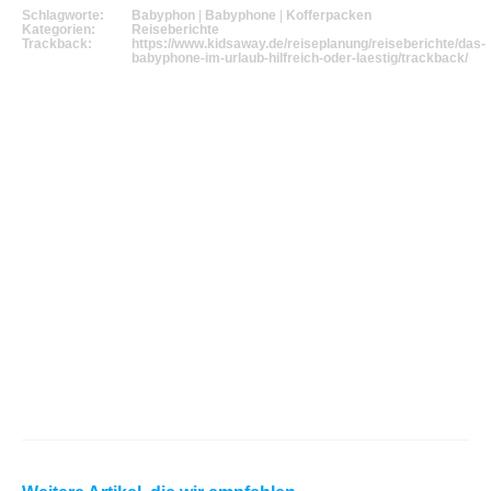
Schlagworte:
Babyphon
|
Babyphone
|
Kofferpacken
Kategorien:
Reiseberichte
Trackback:
https://www.kidsaway.de/reiseplanung/reiseberichte/das-
babyphone-im-urlaub-hilfreich-oder-laestig/trackback/