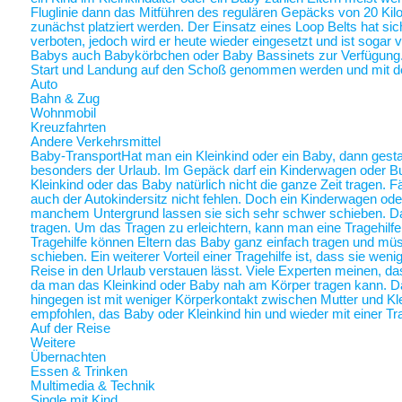
Fluglinie dann das Mitführen des regulären Gepäcks von 20 Ki
zunächst platziert werden. Der Einsatz eines Loop Belts hat sic
verboten, jedoch wird er heute wieder eingesetzt und ist sogar
Babys auch Babykörbchen oder Baby Bassinets zur Verfügung
Start und Landung auf den Schoß genommen werden und mit 
Auto
Bahn & Zug
Wohnmobil
Kreuzfahrten
Andere Verkehrsmittel
Baby-Transport
Hat man ein Kleinkind oder ein Baby, dann gestalt
besonders der Urlaub. Im Gepäck darf ein Kinderwagen oder Bugg
Kleinkind oder das Baby natürlich nicht die ganze Zeit tragen. 
auch der Autokindersitz nicht fehlen. Doch ein Kinderwagen oder
manchem Untergrund lassen sie sich sehr schwer schieben. Da 
tragen. Um das Tragen zu erleichtern, kann man eine Tragehilf
Tragehilfe können Eltern das Baby ganz einfach tragen und m
schieben. Ein weiterer Vorteil einer Tragehilfe ist, dass sie we
Reise in den Urlaub verstauen lässt. Viele Experten meinen, das
da man das Kleinkind oder Baby nah am Körper tragen kann.
hingegen ist mit weniger Körperkontakt zwischen Mutter und Kl
empfohlen, das Baby oder Kleinkind hin und wieder mit einer Tra
Auf der Reise
Weitere
Übernachten
Essen & Trinken
Multimedia & Technik
Single mit Kind