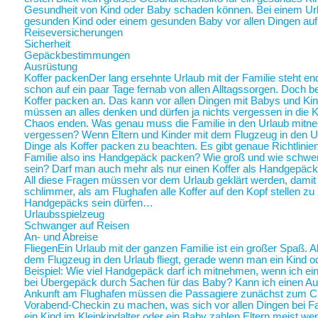
Gesundheit von Kind oder Baby schaden können. Bei einem Ur
gesunden Kind oder einem gesunden Baby vor allen Dingen au
Reiseversicherungen
Sicherheit
Gepäckbestimmungen
Ausrüstung
Koffer packen
Der lang ersehnte Urlaub mit der Familie steht end
schon auf ein paar Tage fernab von allen Alltagssorgen. Doch be
Koffer packen an. Das kann vor allen Dingen mit Babys und Kin
müssen an alles denken und dürfen ja nichts vergessen in die K
Chaos enden. Was genau muss die Familie in den Urlaub mitne
vergessen? Wenn Eltern und Kinder mit dem Flugzeug in den Ur
Dinge als Koffer packen zu beachten. Es gibt genaue Richtlinie
Familie also ins Handgepäck packen? Wie groß und wie schwer 
sein? Darf man auch mehr als nur einen Koffer als Handgepäck
All diese Fragen müssen vor dem Urlaub geklärt werden, damit a
schlimmer, als am Flughafen alle Koffer auf den Kopf stellen zu
Handgepäcks sein dürfen…
Urlaubsspielzeug
Schwanger auf Reisen
An- und Abreise
Fliegen
Ein Urlaub mit der ganzen Familie ist ein großer Spaß. A
dem Flugzeug in den Urlaub fliegt, gerade wenn man ein Kind o
Beispiel: Wie viel Handgepäck darf ich mitnehmen, wenn ich ein 
bei Übergepäck durch Sachen für das Baby? Kann ich einen Au
Ankunft am Flughafen müssen die Passagiere zunächst zum Chec
Vorabend-Checkin zu machen, was sich vor allen Dingen bei Fa
ein Kind im Kleinkindalter oder ein Baby zahlen Eltern meist weni