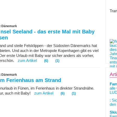
Tran
ht Dänemark
nsel Seeland - das erste Mal mit Baby
sen
and und steile Felsklippen - der Südosten Dänemarks hat
 bieten. Und auch in der Metropole Kopenhagen gibt es viel
Der erste Urlaub mit Baby war sicher anders als vorher,
erschön.
zum Artikel
(6)
(1)
Art
ht Dänemark
im Ferienhaus am Strand
Fam
enurlaub in Fünen, im Ferienhaus in direkter Strandnähe.
alle
LUD
ur, auch mit Baby!
zum Artikel
(6)
(1)
: Si
den 
Ski
Fami