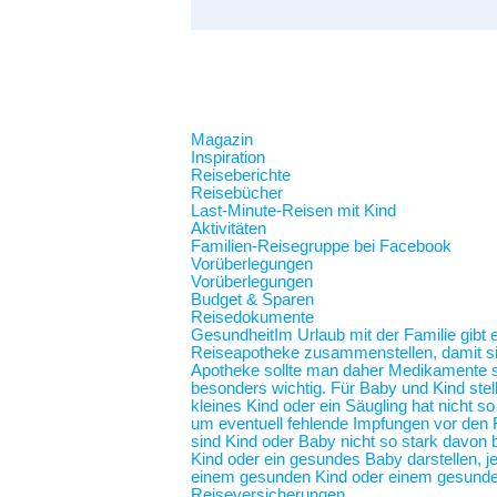
Magazin
Inspiration
Reiseberichte
Reisebücher
Last-Minute-Reisen mit Kind
Aktivitäten
Familien-Reisegruppe bei Facebook
Vorüberlegungen
Vorüberlegungen
Budget & Sparen
Reisedokumente
Gesundheit
Im Urlaub mit der Familie gibt
Reiseapotheke zusammenstellen, damit sie 
Apotheke sollte man daher Medikamente spe
besonders wichtig. Für Baby und Kind stel
kleines Kind oder ein Säugling hat nicht 
um eventuell fehlende Impfungen vor den F
sind Kind oder Baby nicht so stark davon b
Kind oder ein gesundes Baby darstellen,
einem gesunden Kind oder einem gesunde
Reiseversicherungen