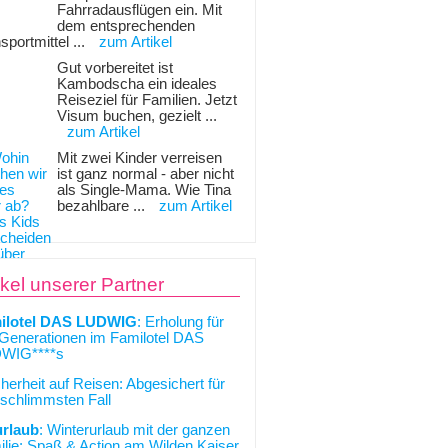
Fahrradausflügen ein. Mit
dem entsprechenden
sportmittel ...
zum Artikel
Gut vorbereitet ist
Kambodscha ein ideales
Reiseziel für Familien. Jetzt
Visum buchen, gezielt ...
zum Artikel
Mit zwei Kinder verreisen
ist ganz normal - aber nicht
als Single-Mama. Wie Tina
bezahlbare ...
zum Artikel
ikel unserer Partner
ilotel DAS LUDWIG
: Erholung für
 Generationen im Familotel DAS
WIG****s
cherheit auf Reisen: Abgesichert für
schlimmsten Fall
urlaub
: Winterurlaub mit der ganzen
lie: Spaß & Action am Wilden Kaiser