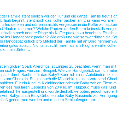
 der Familie steht endlich vor der Tür und die ganze Familie freut sic
 Urlaub beginnt, steht noch das Koffer packen an. Das kann vor alle
alles denken und dürfen ja nichts vergessen in die Koffer zu packen
n Urlaub mitnehmen? Welche Papiere dürfen Eltern keinesfalls verg
usätzlich noch andere Dinge als Koffer packen zu beachten. Es gibt 
 also ins Handgepäck packen? Wie groß und wie schwer dürfen die Kof
als Handgepäckstück pro Mitglied der Familie mit an Bord nehmen? 
eibungslos abläuft. Nichts ist schlimmer, als am Flughafen alle Koffe
äcks sein dürfen…
st ein großer Spaß. Allerdings ist Einiges zu beachten, wenn man mit
len sich Fragen, wie zum Beispiel: Wie viel Handgepäck darf ich mit
ergepäck durch Sachen für das Baby? Kann ich einen Autokindersitz 
 zum Check-in. Es gibt auch die Möglichkeit, einen Vorabend-Check
bietet. Für ein Kind im Kleinkindalter oder ein Baby zahlen Eltern me
führen des regulären Gepäcks von 20 Kilo. Im Flugzeug muss das Kind
gefährlich herausgestellt und wurde deshalb verboten, jedoch wird er 
ern von Babys auch Babykörbchen oder Baby Bassinets zur Verfügu
n Schoß genommen werden und mit dem Schlaufengurt am…