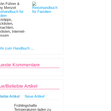
tin Führer &
ny Menzel
sehandbuch für
lien
istipps,
klisten,
machten,
listen, Internet-
essen
hr zum Handbuch ...
ueste Kommentare
e/Beliebte Artikel
liebte Artikel
Neue Artikel
Frühlingshafte
Temperaturen laden zu