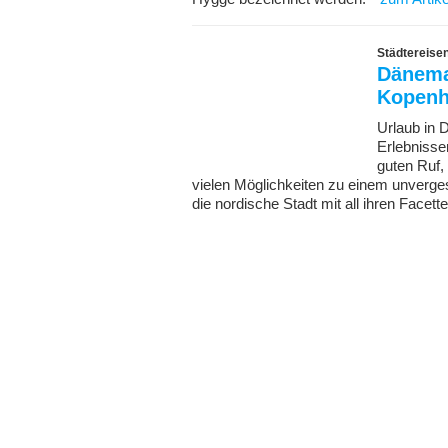
Städtereisen
Dänemar
Kopen
Urlaub in 
Erlebnisse
guten Ruf,
vielen Möglichkeiten zu einem unverge
die nordische Stadt mit all ihren Facett