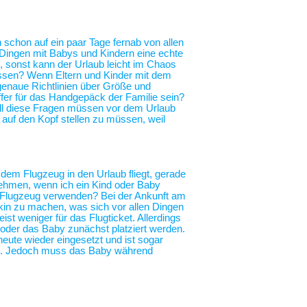
h schon auf ein paar Tage fernab von allen
n Dingen mit Babys und Kindern eine echte
, sonst kann der Urlaub leicht im Chaos
essen? Wenn Eltern und Kinder mit dem
genaue Richtlinien über Größe und
fer für das Handgepäck der Familie sein?
All diese Fragen müssen vor dem Urlaub
r auf den Kopf stellen zu müssen, weil
 dem Flugzeug in den Urlaub fliegt, gerade
nehmen, wenn ich ein Kind oder Baby
im Flugzeug verwenden? Bei der Ankunft am
in zu machen, was sich vor allen Dingen
ist weniger für das Flugticket. Allerdings
 oder das Baby zunächst platziert werden.
heute wieder eingesetzt und ist sogar
ng. Jedoch muss das Baby während