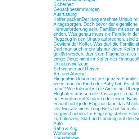
Sicherheit
Gepäckbestimmungen
Ausrüstung
Koffer packen
Der lang ersehnte Urlaub mit
Alltagssorgen. Doch bevor der eigentliche
Herausforderung sein. Familien müssen an 
enden. Was genau muss die Familie in de
Flugzeug in den Urlaub aufbrechen, sind z
Gewicht der Koffer. Was darf die Familie
Darf man auch mehr als nur einen Koffer 
geklärt werden, damit am Flughafen alles r
einige Dinge nicht im Koffer des Handgep
Urlaubsspielzeug
Schwanger auf Reisen
An- und Abreise
Fliegen
Ein Urlaub mit der ganzen Familie i
wenn man ein Kind oder Baby hat. Es stel
habe? Wie tolerant ist die Airline bei Üb
Flughafen müssen die Passagiere zunächst
bei Familien mit Kindern oder einem Baby an
erlaubt nicht jede Fluglinie dann das Mit
Der Einsatz eines Loop Belts hat sich als 
vorgeschrieben. Im Flugzeug stehen Elt
Turbulenzen, Start und Landung auf de
Auto
Bahn & Zug
Wohnmobil
Kreuzfahrten