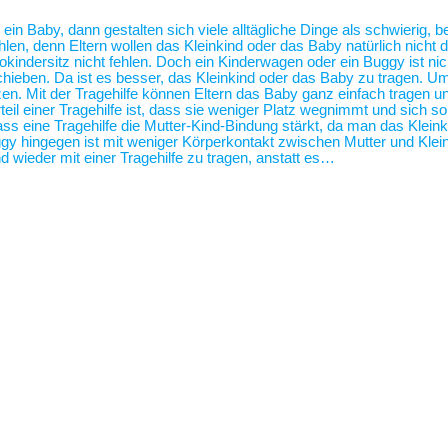
 ein Baby, dann gestalten sich viele alltägliche Dinge als schwierig,
len, denn Eltern wollen das Kleinkind oder das Baby natürlich nicht 
tokindersitz nicht fehlen. Doch ein Kinderwagen oder ein Buggy ist 
hieben. Da ist es besser, das Kleinkind oder das Baby zu tragen. U
zen. Mit der Tragehilfe können Eltern das Baby ganz einfach tragen
eil einer Tragehilfe ist, dass sie weniger Platz wegnimmt und sich s
ass eine Tragehilfe die Mutter-Kind-Bindung stärkt, da man das Klei
 hingegen ist mit weniger Körperkontakt zwischen Mutter und Klei
 wieder mit einer Tragehilfe zu tragen, anstatt es…