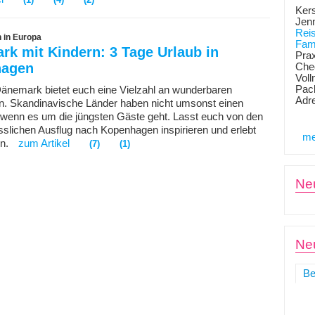
Kers
Jen
Rei
 in Europa
Fami
k mit Kindern: 3 Tage Urlaub in
Prax
hagen
Chec
Voll
Pack
Dänemark bietet euch eine Vielzahl an wunderbaren
Adr
n. Skandinavische Länder haben nicht umsonst einen
 wenn es um die jüngsten Gäste geht. Lasst euch von den
sslichen Ausflug nach Kopenhagen inspirieren und erlebt
me
en.
zum Artikel
(7)
(1)
Ne
Neu
Be