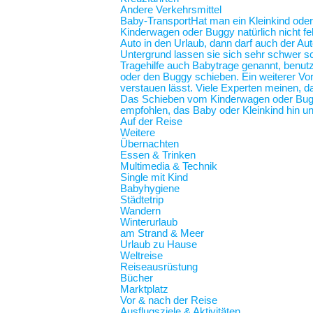
Andere Verkehrsmittel
Baby-Transport
Hat man ein Kleinkind oder
Kinderwagen oder Buggy natürlich nicht feh
Auto in den Urlaub, dann darf auch der Au
Untergrund lassen sie sich sehr schwer sc
Tragehilfe auch Babytrage genannt, benut
oder den Buggy schieben. Ein weiterer Vort
verstauen lässt. Viele Experten meinen, d
Das Schieben vom Kinderwagen oder Buggy
empfohlen, das Baby oder Kleinkind hin und
Auf der Reise
Weitere
Übernachten
Essen & Trinken
Multimedia & Technik
Single mit Kind
Babyhygiene
Städtetrip
Wandern
Winterurlaub
am Strand & Meer
Urlaub zu Hause
Weltreise
Reiseausrüstung
Bücher
Marktplatz
Vor & nach der Reise
Ausflugsziele & Aktivitäten