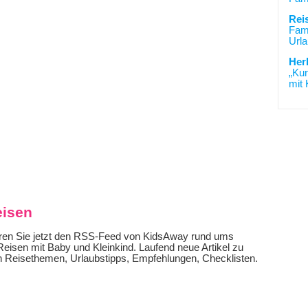
Rei
Fami
Urla
Her
„Kur
mit 
eisen
ren Sie jetzt den RSS-Feed von KidsAway rund ums
isen mit Baby und Kleinkind. Laufend neue Artikel zu
n Reisethemen, Urlaubstipps, Empfehlungen, Checklisten.