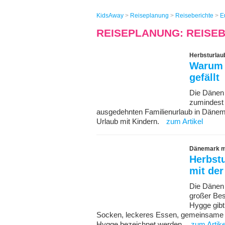
KidsAway
>
Reiseplanung
>
Reiseberichte
>
E
REISEPLANUNG: REISE
Herbsturlau
Warum 
gefällt
Die Dänen 
zumindest 
ausgedehnten Familienurlaub in Dänemar
Urlaub mit Kindern.
zum Artikel
Dänemark mi
Herbst
mit der
Die Dänen 
großer Bes
Hygge gib
Socken, leckeres Essen, gemeinsame Ze
Hygge bezeichnet werden.
zum Artike