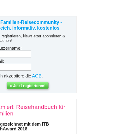
 Familien-Reisecommunity -
freich, informativ, kostenlos
t registrieren, Newsletter abonnieren &
achen!
utzername:
l:
ch akzeptiere die
AGB
.
miert: Reisehandbuch für
ilien
gezeichnet mit dem ITB
hAward 2016