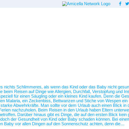
 es nichts Schlimmeres, als wenn das Kind oder das Baby nicht gesund
beim Reisen auf Dinge wie Allergien, Durchfall, Verstopfung und Inse
ziell für einen Säugling oder ein kleines Kind kaufen. Denn die Ges
len Malaria, ein Zeckenbiss, Bettwanzen und Stiche von Wespen ein 
so starke Abwehrkräfte. Man sollte vor dem Urlaub auch einen Blick i
erien nachzuholen. Beim Reisen in den Urlaub haben Eltern unterwegs
etroffen. Darüber hinaus gibt es Dinge, die auf den ersten Blick kei
 jedoch der Gesundheit von Kind oder Baby schaden können. Bei ein
n Baby vor allen Dingen auf den Sonnenschutz achten, denn die…