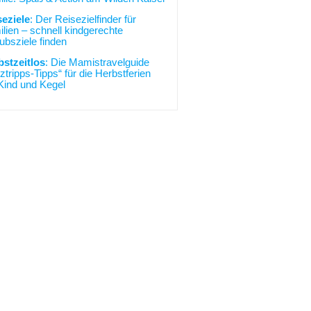
seziele
: Der Reisezielfinder für
lien – schnell kindgerechte
ubsziele finden
bstzeitlos
: Die Mamistravelguide
ztripps-Tipps“ für die Herbstferien
Kind und Kegel