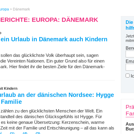
uropa
>
Dänemark
BERICHTE: EUROPA: DÄNEMARK
Die
hil
b
Jetz
ein Urlaub in Dänemark auch Kindern
mitm
Ben
sollen das glücklichste Volk überhaupt sein, sagen
die Vereinten Nationen. Ein guter Grund also für einen
Emai
k. Hier findet ihr die besten Ziele für den Dänemark-
I
t Kindern
urlaub an der dänischen Nordsee: Hygge
 Familie
Prä
zählen zu den glücklichsten Menschen der Welt. Ein
Fam
tandteil des dänischen Glücksgefühls ist Hygge. Für
t es keine genaue Übersetzung: Kerzenschein, warme
Aus
it mit der Familie und Entschleunigung – all das kann als
Buc
l
(1)
(4)
(2)