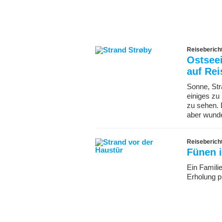
Reiseberic
Ostseei
auf Rei
Sonne, Str
einiges zu
zu sehen. 
aber wund
Reiseberic
Fünen 
Ein Famili
Erholung p