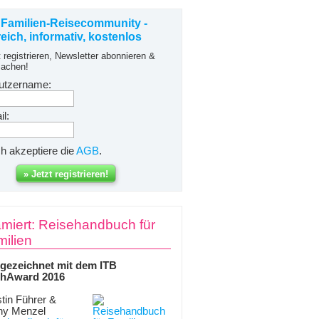
 Familien-Reisecommunity -
freich, informativ, kostenlos
t registrieren, Newsletter abonnieren &
achen!
utzername:
l:
ch akzeptiere die
AGB
.
miert: Reisehandbuch für
ilien
gezeichnet mit dem ITB
hAward 2016
tin Führer &
ny Menzel