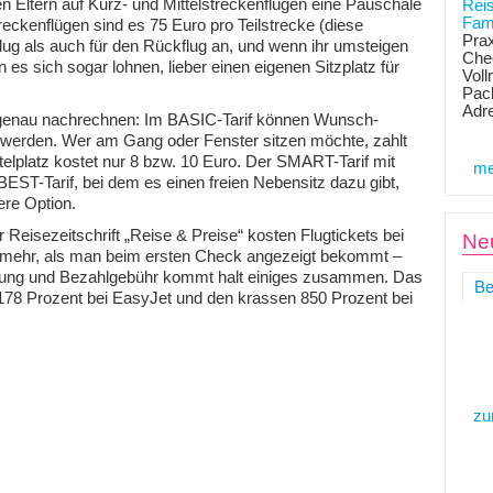
n Eltern auf Kurz- und Mittelstreckenflügen eine Pauschale
Rei
Fami
reckenflügen sind es 75 Euro pro Teilstrecke (diese
Prax
flug als auch für den Rückflug an, und wenn ihr umsteigen
Chec
es sich sogar lohnen, lieber einen eigenen Sitzplatz für
Voll
Pack
Adr
n genau nachrechnen: Im BASIC-Tarif können Wunsch-
ert werden. Wer am Gang oder Fenster sitzen möchte, zahlt
ttelplatz kostet nur 8 bzw. 10 Euro. Der SMART-Tarif mit
me
BEST-Tarif, bei dem es einen freien Nebensitz dazu gibt,
ere Option.
r Reisezeitschrift „Reise & Preise“ kosten Flugtickets bei
Neu
 mehr, als man beim ersten Check angezeigt bekommt –
erung und Bezahlgebühr kommt halt einiges zusammen. Das
Be
en 178 Prozent bei EasyJet und den krassen 850 Prozent bei
zu