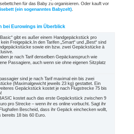
sebettchen für das Baby zu organisieren. Oder kauft vor
isebett (ein sogenanntes Babyzelt)
.
en bei Eurowings im Überblick
 „Basic“ gibt es außer einem Handgepäckstück pro
 kein Freigepäck.In den Tarifen „Smart“ und „Best“ sind
ndgepäckstücke sowie ein bzw. zwei Gepäckstücke à
lusive.
aben je nach Tarif denselben Gepäckanspruch wie
ne Passagiere, auch wenn sie ohne eigenen Sitzplatz
passagier sind je nach Tarif maximal ein bis zwei
ücke (Maximalgewicht jeweils 23 kg) gestattet. Ein
weiteres Gepäckstück kostet je nach Flugstrecke 75 bis
!
 BASIC kostet auch das erste Gepäckstück zwischen 9
uro pro Strecke – wenn ihr es online vorbucht. Sagt ihr
Flughafen Bescheid, dass ihr Gepäck einchecken wollt,
s bereits 18 bis 60 Euro.