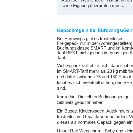
Auch der Web Check-in ist dann nich
seine Eignung überprüfen muss.
Gepäckregeln bei Eurowings/Ge
Bei Eurowings gibt es kostenloses
Freigepäck nur in der (voreingestellten)
Buchungsklasse SMART und im Komfo
Tarif BEST, nicht jedoch im günstigen 
Tarif.
Viel Gepäck solltet ihr nicht dabei hab
im SMART-Tarif mehr als 23 kg mitbrin
und dafür zwischen 75 und 150 Euro Au
lohnt es sich eventuell schon, den BES
sind.
Immerhin: Dieselben Bedingungen gelten 
Sitzplatz gebucht haben.
Ein Buggy, Kinderwagen, Autokindersitz
kostenlos im Gepäckraum befördert. We
dieses als normales Gepäck gegen ein
Unser Rat: Wenn ihr mit Baby und klein