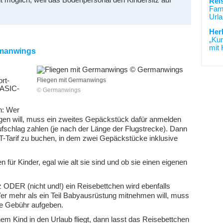
t möglich, weil das Bodenpersonal den Kindersitz auf
Rei
Fami
Urla
Her
„Kur
mit 
rmanwings
rt-
Fliegen mit Germanwings
BASIC-
© Germanwings
en: Wer
gen will, muss ein zweites Gepäckstück dafür anmelden
fschlag zahlen (je nach der Länge der Flugstrecke). Dann
T-Tarif zu buchen, in dem zwei Gepäckstücke inklusive
für Kinder, egal wie alt sie sind und ob sie einen eigenen
 ODER (nicht und!) ein Reisebettchen wird ebenfalls
r mehr als ein Teil Babyausrüstung mitnehmen will, muss
e Gebühr aufgeben.
em Kind in den Urlaub fliegt, dann lasst das Reisebettchen