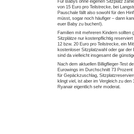
Für Babys ohne eigenen Sitzplatz zahle
von 15 Euro pro Teilstrecke, bei Langst
Pauschale fällt also sowohl für den Hin
müsst, sogar noch häufiger – dann kann 
euer Baby zu buchen!).
Familien mit mehreren Kindern sollte
Sitzplätze nur kostenpflichtig reservi
12 bzw. 20 Euro pro Teilstrecke, ein Mi
kostenloser Sitzplatzwahl oder gar der 
sind da vielleicht insgesamt die günstig
Nach dem aktuellen Billigflieger-Test de
Eurowings im Durchschnitt 73 Prozent
für Gepäckzuschlag, Sitzplatzreservi
klingt viel, ist aber im Vergleich zu d
Ryanair eigentlich sehr moderat.