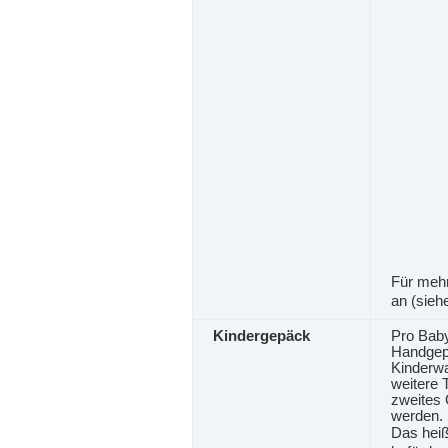
Für mehr
an (sieh
Kindergepäck
Pro Baby
Handgepä
Kinderwa
weitere 
zweites
werden.
Das heiß