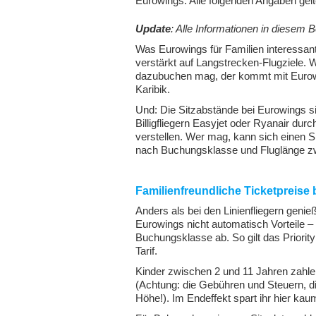
Eurowings. Alle folgenden Angaben gel
Update
: Alle Informationen in diesem B
Was Eurowings für Familien interessan
verstärkt auf Langstrecken-Flugziele. W
dazubuchen mag, der kommt mit Eurowin
Karibik.
Und: Die Sitzabstände bei Eurowings si
Billigfliegern Easyjet oder Ryanair dur
verstellen. Wer mag, kann sich einen Si
nach Buchungsklasse und Fluglänge zw
Familienfreundliche Ticketpreise
Anders als bei den Linienfliegern genie
Eurowings nicht automatisch Vorteile 
Buchungsklasse ab. So gilt das Priority
Tarif.
Kinder zwischen 2 und 11 Jahren zahle
(Achtung: die Gebühren und Steuern, di
Höhe!). Im Endeffekt spart ihr hier kau