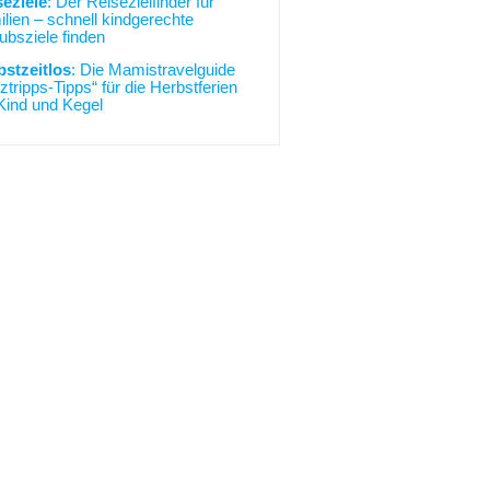
seziele
: Der Reisezielfinder für
lien – schnell kindgerechte
ubsziele finden
bstzeitlos
: Die Mamistravelguide
ztripps-Tipps“ für die Herbstferien
Kind und Kegel