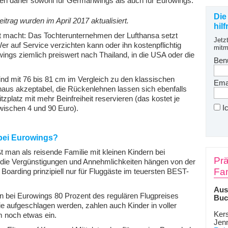
ten daher sowohl für Germanwings als auch für Eurowings.
Die
eitrag wurden im April 2017 aktualisiert.
hil
t macht: Das Tochterunternehmen der Lufthansa setzt
Jetz
er auf Service verzichten kann oder ihn kostenpflichtig
mitm
gs ziemlich preiswert nach Thailand, in die USA oder die
Ben
nd mit 76 bis 81 cm im Vergleich zu den klassischen
Emai
chaus akzeptabel, die Rückenlehnen lassen sich ebenfalls
tzplatz mit mehr Beinfreiheit reservieren (das kostet je
I
ischen 4 und 90 Euro).
 bei Eurowings?
ßt man als reisende Familie mit kleinen Kindern bei
Prä
– die Vergünstigungen und Annehmlichkeiten hängen von der
Fam
 Boarding prinzipiell nur für Fluggäste im teuersten BEST-
Aus
n bei Eurowings 80 Prozent des regulären Flugpreises
Buc
e aufgeschlagen werden, zahlen auch Kinder in voller
Kers
m noch etwas ein.
Jen