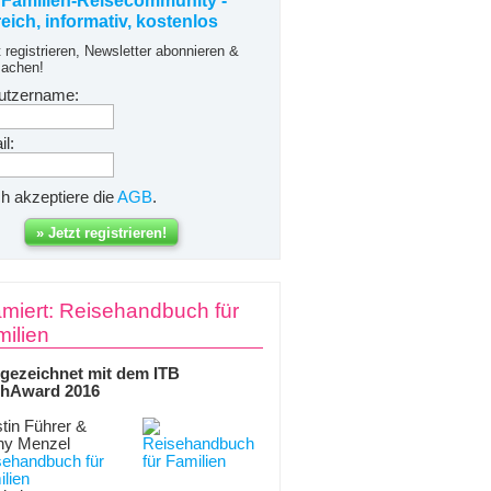
 Familien-Reisecommunity -
freich, informativ, kostenlos
t registrieren, Newsletter abonnieren &
achen!
utzername:
l:
ch akzeptiere die
AGB
.
miert: Reisehandbuch für
ilien
gezeichnet mit dem ITB
hAward 2016
tin Führer &
ny Menzel
sehandbuch für
lien