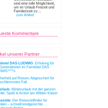
sind eine tolle Möglichkeit,
um im Urlaub Freizeit und
Familienzeit zu ...
zum Artikel
ueste Kommentare
ikel unserer Partner
ilotel DAS LUDWIG
: Erholung für
 Generationen im Familotel DAS
WIG****s
cherheit auf Reisen: Abgesichert für
schlimmsten Fall
urlaub
: Winterurlaub mit der ganzen
lie: Spaß & Action am Wilden Kaiser
seziele
: Der Reisezielfinder für
lien – schnell kindgerechte