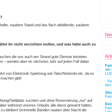
p?
mhafte, saubere Stand und das flach abfallende, saubere
Ne
tet ihr nicht verzichten wollen, und was hätte auch zu
Art
aschen die uns auch am Strand gute Dienste leisteten.
 – werden aber im nächsten Jahr auf jeden Fall dabei
Fam
alle
LUD
rt von Elektronik-Spielzeug wie Tabs/Nintendo etc. da es
 machen gibt!
: Si
den 
Ski
Fami
htung/Stellplatz suchten und ohne Reservierung „nur“ auf
Rei
aber während unseres Urlaubs alle davor gewarnt hatten,
Fami
zu bleiben! (kriminelle Banden rauben über Nacht die