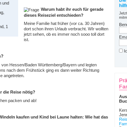
Die
h und
hil
Warum habt ihr euch für gerade
ng,
Jetz
dieses Reiseziel entschieden?
mitm
Meine Familie hat früher (vor ca. 30 Jahren)
Ben
nd, 1
dort schon ihren Urlaub verbracht. WIr wollten
jetzt sehen, ob es immer noch sooo toll dort
Emai
ist.
I
s?
ck von Hessen/Baden Württemberg/Bayern und legten
ens nach dem Frühstück ging es dann weiter Richtung
e angetreten.
Prä
Fam
r die Reise nötig?
Aus
chen packen und ab!
Buc
Kers
Jen
 Windeln kaufen und Kind bei Laune halten: Wie hat das
Rei
Fami