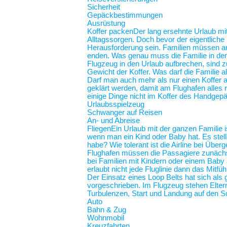
Sicherheit
Gepäckbestimmungen
Ausrüstung
Koffer packen
Der lang ersehnte Urlaub mit
Alltagssorgen. Doch bevor der eigentliche
Herausforderung sein. Familien müssen an 
enden. Was genau muss die Familie in de
Flugzeug in den Urlaub aufbrechen, sind z
Gewicht der Koffer. Was darf die Familie
Darf man auch mehr als nur einen Koffer 
geklärt werden, damit am Flughafen alles r
einige Dinge nicht im Koffer des Handgep
Urlaubsspielzeug
Schwanger auf Reisen
An- und Abreise
Fliegen
Ein Urlaub mit der ganzen Familie i
wenn man ein Kind oder Baby hat. Es stel
habe? Wie tolerant ist die Airline bei Üb
Flughafen müssen die Passagiere zunächst
bei Familien mit Kindern oder einem Baby an
erlaubt nicht jede Fluglinie dann das Mit
Der Einsatz eines Loop Belts hat sich als 
vorgeschrieben. Im Flugzeug stehen Elt
Turbulenzen, Start und Landung auf de
Auto
Bahn & Zug
Wohnmobil
Kreuzfahrten