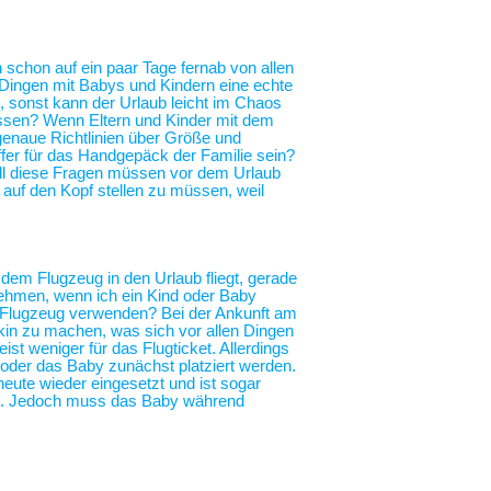
h schon auf ein paar Tage fernab von allen
n Dingen mit Babys und Kindern eine echte
, sonst kann der Urlaub leicht im Chaos
essen? Wenn Eltern und Kinder mit dem
genaue Richtlinien über Größe und
fer für das Handgepäck der Familie sein?
All diese Fragen müssen vor dem Urlaub
r auf den Kopf stellen zu müssen, weil
 dem Flugzeug in den Urlaub fliegt, gerade
nehmen, wenn ich ein Kind oder Baby
im Flugzeug verwenden? Bei der Ankunft am
in zu machen, was sich vor allen Dingen
ist weniger für das Flugticket. Allerdings
 oder das Baby zunächst platziert werden.
heute wieder eingesetzt und ist sogar
ng. Jedoch muss das Baby während