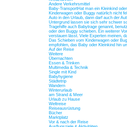
Andere Verkehrsmittel
Baby-Transport
Hat man ein Kleinkind oder
Kinderwagen oder Buggy natürlich nicht feh
Auto in den Urlaub, dann darf auch der Au
Untergrund lassen sie sich sehr schwer sc
Tragehilfe auch Babytrage genannt, benut
oder den Buggy schieben. Ein weiterer Vort
verstauen lässt. Viele Experten meinen, d
Das Schieben vom Kinderwagen oder Buggy
empfohlen, das Baby oder Kleinkind hin und
Auf der Reise
Weitere
Übernachten
Essen & Trinken
Multimedia & Technik
Single mit Kind
Babyhygiene
Städtetrip
Wandern
Winterurlaub
am Strand & Meer
Urlaub zu Hause
Weltreise
Reiseausrüstung
Bücher
Marktplatz
Vor & nach der Reise
Ausflugsziele & Aktivitäten