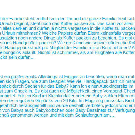
 der Familie steht endlich vor der Tür und die ganze Familie freut sic
 Urlaub beginnt, steht noch das Koffer packen an. Das kann vor alle
alles denken und dürfen ja nichts vergessen in die Koffer zu packen
n Urlaub mitnehmen? Welche Papiere dürfen Eltern keinesfalls verg
usätzlich noch andere Dinge als Koffer packen zu beachten. Es gibt 
 also ins Handgepäck packen? Wie groß und wie schwer dürfen die Kof
als Handgepäckstück pro Mitglied der Familie mit an Bord nehmen? 
eibungslos abläuft. Nichts ist schlimmer, als am Flughafen alle Koffe
äcks sein dürfen…
st ein großer Spaß. Allerdings ist Einiges zu beachten, wenn man mit
len sich Fragen, wie zum Beispiel: Wie viel Handgepäck darf ich mit
ergepäck durch Sachen für das Baby? Kann ich einen Autokindersitz 
 zum Check-in. Es gibt auch die Möglichkeit, einen Vorabend-Check
bietet. Für ein Kind im Kleinkindalter oder ein Baby zahlen Eltern me
führen des regulären Gepäcks von 20 Kilo. Im Flugzeug muss das Kind
gefährlich herausgestellt und wurde deshalb verboten, jedoch wird er 
ern von Babys auch Babykörbchen oder Baby Bassinets zur Verfügu
n Schoß genommen werden und mit dem Schlaufengurt am…