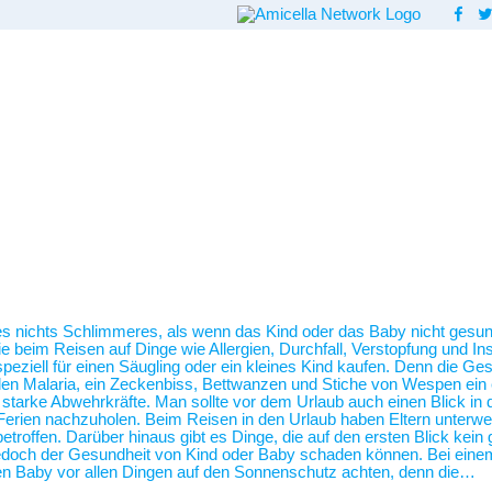
 es nichts Schlimmeres, als wenn das Kind oder das Baby nicht gesund
beim Reisen auf Dinge wie Allergien, Durchfall, Verstopfung und Inse
ziell für einen Säugling oder ein kleines Kind kaufen. Denn die Ges
len Malaria, ein Zeckenbiss, Bettwanzen und Stiche von Wespen ein 
so starke Abwehrkräfte. Man sollte vor dem Urlaub auch einen Blick i
erien nachzuholen. Beim Reisen in den Urlaub haben Eltern unterwegs
etroffen. Darüber hinaus gibt es Dinge, die auf den ersten Blick kei
 jedoch der Gesundheit von Kind oder Baby schaden können. Bei ein
n Baby vor allen Dingen auf den Sonnenschutz achten, denn die…