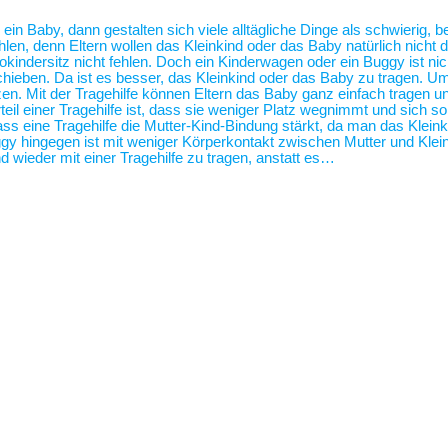
 ein Baby, dann gestalten sich viele alltägliche Dinge als schwierig,
len, denn Eltern wollen das Kleinkind oder das Baby natürlich nicht 
tokindersitz nicht fehlen. Doch ein Kinderwagen oder ein Buggy ist 
hieben. Da ist es besser, das Kleinkind oder das Baby zu tragen. U
zen. Mit der Tragehilfe können Eltern das Baby ganz einfach tragen
eil einer Tragehilfe ist, dass sie weniger Platz wegnimmt und sich s
ass eine Tragehilfe die Mutter-Kind-Bindung stärkt, da man das Klei
 hingegen ist mit weniger Körperkontakt zwischen Mutter und Klei
 wieder mit einer Tragehilfe zu tragen, anstatt es…