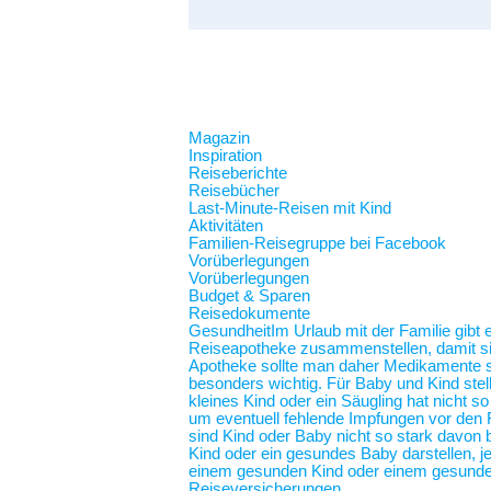
Magazin
Inspiration
Reiseberichte
Reisebücher
Last-Minute-Reisen mit Kind
Aktivitäten
Familien-Reisegruppe bei Facebook
Vorüberlegungen
Vorüberlegungen
Budget & Sparen
Reisedokumente
Gesundheit
Im Urlaub mit der Familie gibt
Reiseapotheke zusammenstellen, damit sie 
Apotheke sollte man daher Medikamente spe
besonders wichtig. Für Baby und Kind stel
kleines Kind oder ein Säugling hat nicht 
um eventuell fehlende Impfungen vor den F
sind Kind oder Baby nicht so stark davon b
Kind oder ein gesundes Baby darstellen,
einem gesunden Kind oder einem gesunde
Reiseversicherungen