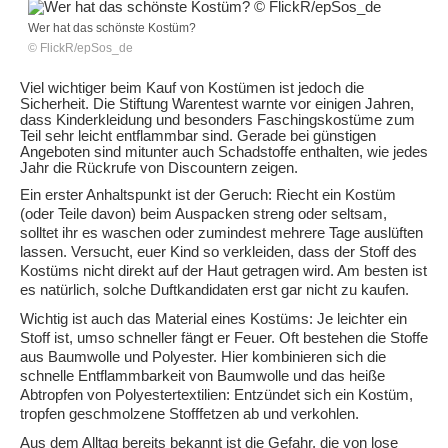
Wer hat das schönste Kostüm?
© FlickR/epSos_de
Viel wichtiger beim Kauf von Kostümen ist jedoch die
Sicherheit. Die Stiftung Warentest warnte vor einigen Jahren,
dass Kinderkleidung und besonders Faschingskostüme zum
Teil sehr leicht entflammbar sind. Gerade bei günstigen
Angeboten sind mitunter auch Schadstoffe enthalten, wie jedes
Jahr die Rückrufe von Discountern zeigen.
Ein erster Anhaltspunkt ist der Geruch: Riecht ein Kostüm
(oder Teile davon) beim Auspacken streng oder seltsam,
solltet ihr es waschen oder zumindest mehrere Tage auslüften
lassen. Versucht, euer Kind so verkleiden, dass der Stoff des
Kostüms nicht direkt auf der Haut getragen wird. Am besten ist
es natürlich, solche Duftkandidaten erst gar nicht zu kaufen.
Wichtig ist auch das Material eines Kostüms: Je leichter ein
Stoff ist, umso schneller fängt er Feuer. Oft bestehen die Stoffe
aus Baumwolle und Polyester. Hier kombinieren sich die
schnelle Entflammbarkeit von Baumwolle und das heiße
Abtropfen von Polyestertextilien: Entzündet sich ein Kostüm,
tropfen geschmolzene Stofffetzen ab und verkohlen.
Aus dem Alltag bereits bekannt ist die Gefahr, die von lose