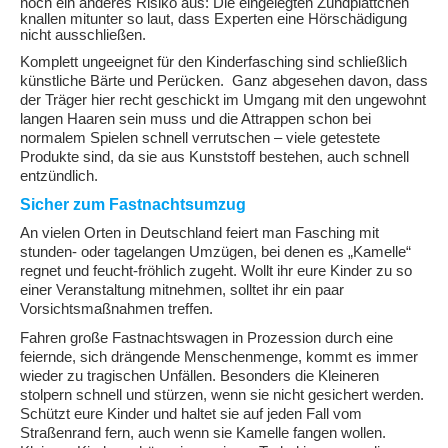
noch ein anderes Risiko aus: Die eingelegten Zündplättchen
knallen mitunter so laut, dass Experten eine Hörschädigung
nicht ausschließen.
Komplett ungeeignet für den Kinderfasching sind schließlich
künstliche Bärte und Perücken. Ganz abgesehen davon, dass
der Träger hier recht geschickt im Umgang mit den ungewohnt
langen Haaren sein muss und die Attrappen schon bei
normalem Spielen schnell verrutschen – viele getestete
Produkte sind, da sie aus Kunststoff bestehen, auch schnell
entzündlich.
Sicher zum Fastnachtsumzug
An vielen Orten in Deutschland feiert man Fasching mit
stunden- oder tagelangen Umzügen, bei denen es „Kamelle“
regnet und feucht-fröhlich zugeht. Wollt ihr eure Kinder zu so
einer Veranstaltung mitnehmen, solltet ihr ein paar
Vorsichtsmaßnahmen treffen.
Fahren große Fastnachtswagen in Prozession durch eine
feiernde, sich drängende Menschenmenge, kommt es immer
wieder zu tragischen Unfällen. Besonders die Kleineren
stolpern schnell und stürzen, wenn sie nicht gesichert werden.
Schützt eure Kinder und haltet sie auf jeden Fall vom
Straßenrand fern, auch wenn sie Kamelle fangen wollen.