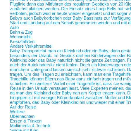
Fluglinie dann das Mitführen des regulären Gepäcks von 20 Ki
zunächst platziert werden. Der Einsatz eines Loop Belts hat sic
verboten, jedoch wird er heute wieder eingesetzt und ist sogar
Babys auch Babykörbchen oder Baby Bassinets zur Verfügung
Start und Landung auf den Schoß genommen werden und mit 
Auto
Bahn & Zug
Wohnmobil
Kreuzfahrten
Andere Verkehrsmittel
Baby-Transport
Hat man ein Kleinkind oder ein Baby, dann gestalt
besonders der Urlaub. Im Gepäck darf ein Kinderwagen oder Bugg
Kleinkind oder das Baby natürlich nicht die ganze Zeit tragen. 
auch der Autokindersitz nicht fehlen. Doch ein Kinderwagen oder
manchem Untergrund lassen sie sich sehr schwer schieben. Da 
tragen. Um das Tragen zu erleichtern, kann man eine Tragehilf
Tragehilfe können Eltern das Baby ganz einfach tragen und m
schieben. Ein weiterer Vorteil einer Tragehilfe ist, dass sie we
Reise in den Urlaub verstauen lässt. Viele Experten meinen, das
da man das Kleinkind oder Baby nah am Körper tragen kann.
hingegen ist mit weniger Körperkontakt zwischen Mutter und Kl
empfohlen, das Baby oder Kleinkind hin und wieder mit einer Tra
Auf der Reise
Weitere
Übernachten
Essen & Trinken
Multimedia & Technik
Single mit Kind