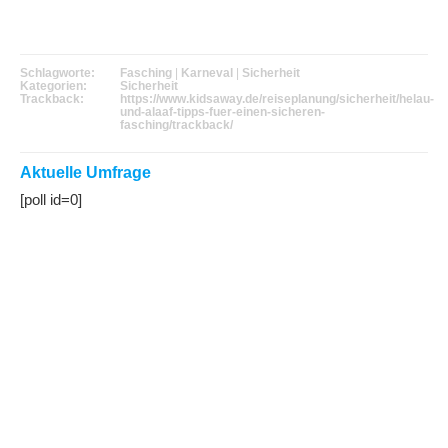
Schlagworte:
Fasching
|
Karneval
|
Sicherheit
Kategorien:
Sicherheit
Trackback:
https://www.kidsaway.de/reiseplanung/sicherheit/helau-
und-alaaf-tipps-fuer-einen-sicheren-
fasching/trackback/
Aktuelle Umfrage
[poll id=0]