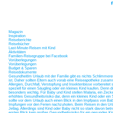
Magazin
Inspiration
Reiseberichte
Reisebücher
Last-Minute-Reisen mit Kind
Aktivitäten
Familien-Reisegruppe bei Facebook
Vorüberlegungen
Vorüberlegungen
Budget & Sparen
Reisedokumente
Gesundheit
Im Urlaub mit der Familie gibt es nichts Schlimmer
ist. Daher sollten Eltern auch vorab eine Reiseapotheke zusam
Allergien, Durchfall, Verstopfung und Insektenbisse vorbereite
speziell für einen Säugling oder ein kleines Kind kaufen. Denn 
besonders wichtig. Für Baby und Kind stellen Malaria, ein Zec
erhöhtes Gesundheitsrisiko dar, denn ein kleines Kind oder ein 
sollte vor dem Urlaub auch einen Blick in den Impfpass von Ba
Impfungen vor den Ferien nachzuholen. Beim Reisen in den Url
Jetlag. Allerdings sind Kind oder Baby nicht so stark davon betr
ersten Blick kein großes Gesundheitsrisiko für ein gesundes Ki