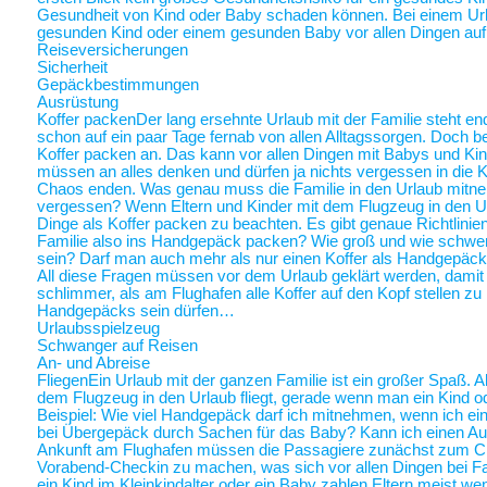
Gesundheit von Kind oder Baby schaden können. Bei einem Ur
gesunden Kind oder einem gesunden Baby vor allen Dingen au
Reiseversicherungen
Sicherheit
Gepäckbestimmungen
Ausrüstung
Koffer packen
Der lang ersehnte Urlaub mit der Familie steht end
schon auf ein paar Tage fernab von allen Alltagssorgen. Doch be
Koffer packen an. Das kann vor allen Dingen mit Babys und Kin
müssen an alles denken und dürfen ja nichts vergessen in die K
Chaos enden. Was genau muss die Familie in den Urlaub mitne
vergessen? Wenn Eltern und Kinder mit dem Flugzeug in den Ur
Dinge als Koffer packen zu beachten. Es gibt genaue Richtlinie
Familie also ins Handgepäck packen? Wie groß und wie schwer 
sein? Darf man auch mehr als nur einen Koffer als Handgepäck
All diese Fragen müssen vor dem Urlaub geklärt werden, damit a
schlimmer, als am Flughafen alle Koffer auf den Kopf stellen zu
Handgepäcks sein dürfen…
Urlaubsspielzeug
Schwanger auf Reisen
An- und Abreise
Fliegen
Ein Urlaub mit der ganzen Familie ist ein großer Spaß. A
dem Flugzeug in den Urlaub fliegt, gerade wenn man ein Kind o
Beispiel: Wie viel Handgepäck darf ich mitnehmen, wenn ich ein 
bei Übergepäck durch Sachen für das Baby? Kann ich einen Au
Ankunft am Flughafen müssen die Passagiere zunächst zum Chec
Vorabend-Checkin zu machen, was sich vor allen Dingen bei Fa
ein Kind im Kleinkindalter oder ein Baby zahlen Eltern meist weni