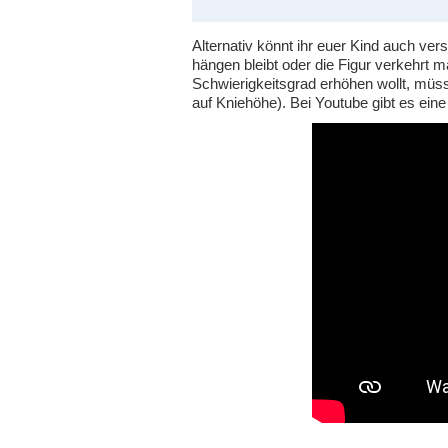
Alternativ könnt ihr euer Kind auch v
hängen bleibt oder die Figur verkehrt 
Schwierigkeitsgrad erhöhen wollt, müss
auf Kniehöhe). Bei Youtube gibt es ein