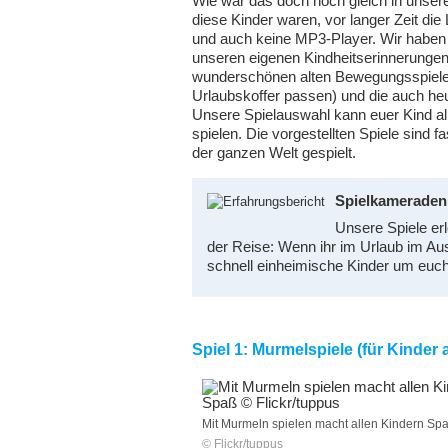
Wie war das doch noch gleich in unsere
diese Kinder waren, vor langer Zeit die
und auch keine MP3-Player. Wir haben
unseren eigenen Kindheitserinnerunge
wunderschönen alten Bewegungsspielen, f
Urlaubskoffer passen) und die auch he
Unsere Spielauswahl kann euer Kind alle
spielen. Die vorgestellten Spiele sind 
der ganzen Welt gespielt.
Spielkameraden 
Unsere Spiele er
der Reise: Wenn ihr im Urlaub im Aus
schnell einheimische Kinder um euch
Spiel 1: Murmelspiele (für Kinder
Mit Murmeln spielen macht allen Kindern Sp
© Flickr/tuppus