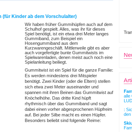
(für Kinder ab dem Vorschulalter)
Wir haben früher Gummihüpfen auch auf dem
Schulhof gespielt. Alles, was ihr für dieses
Tran
Spiel benötigt, ist ein etwa drei Meter langes
Gummiband, zum Beispiel ein
Hosengummiband aus dem
Kurzwarengeschäft. Mittlerweile gibt es aber
auch vorgefertigte bunte Gummitwists im
Ne
Spielwarenladen, denen meist auch noch eine
Spielanleitung beiliegt.
Gummitwist ist ein Spiel für die ganze Familie:
Es werden mindestens drei Mitspieler
Art
benötigt. Zwei Kinder (oder die Eltern) stellen
sich etwa zwei Meter auseinander und
Fam
spannen mit ihren Beinen das Gummitwist auf
alle
Knöchelhöhe. Das dritte Kind hüpft
LUD
rhythmisch über das Gummiband und sagt
dabei einen vorher abgesprochenen Hüpfreim
: Si
den 
auf. Bei jeder Silbe macht es einen Hüpfer.
Besonders beliebt sind folgende Reime:
Ski
Fami