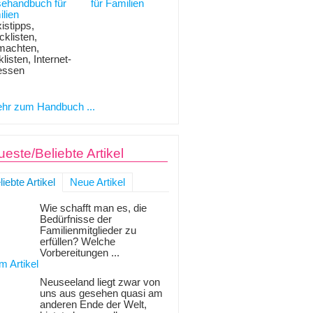
sehandbuch für
lien
istipps,
klisten,
machten,
listen, Internet-
essen
hr zum Handbuch ...
este/Beliebte Artikel
liebte Artikel
Neue Artikel
Wie schafft man es, die
Bedürfnisse der
Familienmitglieder zu
erfüllen? Welche
Vorbereitungen ...
m Artikel
Neuseeland liegt zwar von
uns aus gesehen quasi am
anderen Ende der Welt,