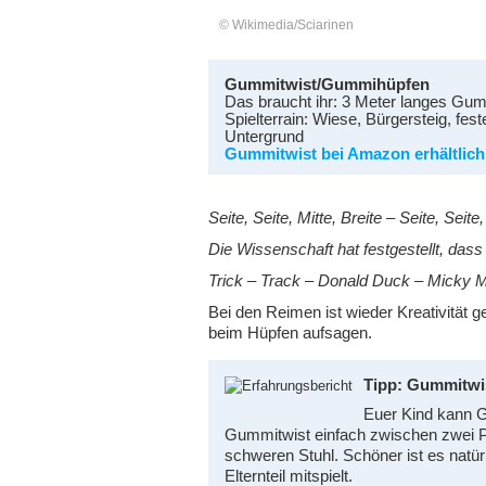
© Wikimedia/Sciarinen
Gummitwist/Gummihüpfen
Das braucht ihr: 3 Meter langes Gu
Spielterrain: Wiese, Bürgersteig, fest
Untergrund
Gummitwist bei Amazon erhältlich
Seite, Seite, Mitte, Breite – Seite, Seite,
Die Wissenschaft hat festgestellt, dass
Trick – Track – Donald Duck – Micky M
Bei den Reimen ist wieder Kreativität g
beim Hüpfen aufsagen.
Tipp: Gummitwis
Euer Kind kann Gu
Gummitwist einfach zwischen zwei P
schweren Stuhl. Schöner ist es natür
Elternteil mitspielt.