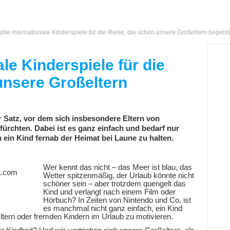
tolle internationale Kinderspiele für die Reise, die schon unsere Großeltern begeist
ale Kinderspiele für die
unsere Großeltern
er Satz, vor dem sich insbesondere Eltern von
fürchten. Dabei ist es ganz einfach und bedarf nur
 ein Kind fernab der Heimat bei Laune zu halten.
Wer kennt das nicht – das Meer ist blau, das
Wetter spitzenmäßig, der Urlaub könnte nicht
schöner sein – aber trotzdem quengelt das
Kind und verlangt nach einem Film oder
Hörbuch? In Zeiten von Nintendo und Co. ist
es manchmal nicht ganz einfach, ein Kind
Eltern oder fremden Kindern im Urlaub zu motivieren.