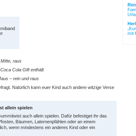
Rei
Fami
Urla
Her
mmiband
„Kur
er
mit 
 Mitte, raus
 Coca Cola Gift enthält
aus – rein und raus
efragt. Natürlich kann euer Kind auch andere witzige Verse
t allein spielen
mmitwist auch allein spielen. Dafür befestiget ihr das
fosten, Bäumen, Laternenpfählen oder an einem
lich, wenn mindestens ein anderes Kind oder ein